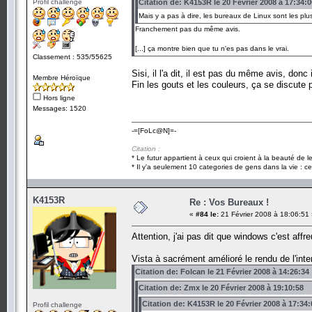
Profil challenge
Citation de: K4153R le 20 Février 2008 à 17:34:0
Mais y a pas à dire, les bureaux de Linux sont les pl
Franchement pas du même avis.
[...] ça montre bien que tu n'es pas dans le vrai.
Classement : 535/55625
Sisi, il l'a dit, il est pas du même avis, do
Membre Héroïque
Fin les gouts et les couleurs, ça se discute 
Hors ligne
Messages: 1520
-=[FoLc@N]=-
Citation :
* Le futur appartient à ceux qui croient à la beauté de 
* Il y'a seulement 10 categories de gens dans la vie : ce
K4153R
Re : Vos Bureaux !
«
#84 le:
21 Février 2008 à 18:06:51
Attention, j'ai pas dit que windows c'est affr
Vista à sacrément amélioré le rendu de l'int
Citation de: Folcan le 21 Février 2008 à 14:26:34
Citation de: Zmx le 20 Février 2008 à 19:10:58
Citation de: K4153R le 20 Février 2008 à 17:34:
Profil challenge