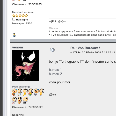
Classement : 535/55625
Membre Héroïque
Hors ligne
-=[FoLc@N]=-
Messages: 1520
Citation :
* Le futur appartient à ceux qui croient à la beauté de 
* Il y'a seulement 10 categories de gens dans la vie : ce
venom
Re : Vos Bureaux !
«
#78 le:
20 Février 2008 à 14:15:43
bon je **orthographe !** de m'inscrire sur l
bureau 1
bureau 2
voila pour moi
Profil challenge
@++
Classement : 7789/55625
Néophyte