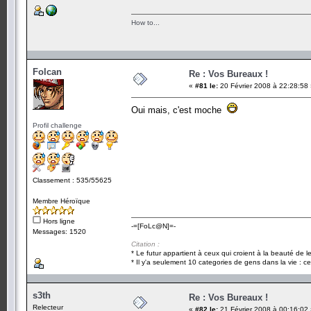
How to...
Folcan
Re : Vos Bureaux !
«
#81 le:
20 Février 2008 à 22:28:58
Oui mais, c'est moche
Profil challenge
Classement : 535/55625
Membre Héroïque
Hors ligne
-=[FoLc@N]=-
Messages: 1520
Citation :
* Le futur appartient à ceux qui croient à la beauté de 
* Il y'a seulement 10 categories de gens dans la vie : ce
s3th
Re : Vos Bureaux !
Relecteur
«
#82 le:
21 Février 2008 à 00:16:02