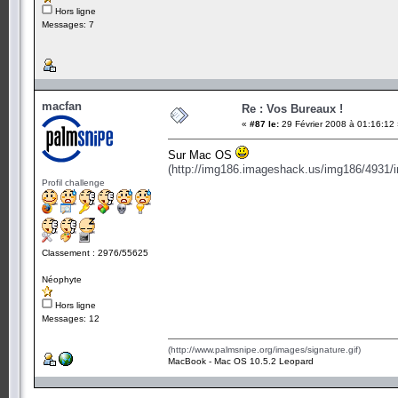
Hors ligne
Messages: 7
macfan
Re : Vos Bureaux !
«
#87 le:
29 Février 2008 à 01:16:12
Sur Mac OS
(http://img186.imageshack.us/img186/4931/
Profil challenge
Classement : 2976/55625
Néophyte
Hors ligne
Messages: 12
(http://www.palmsnipe.org/images/signature.gif)
MacBook - Mac OS 10.5.2 Leopard