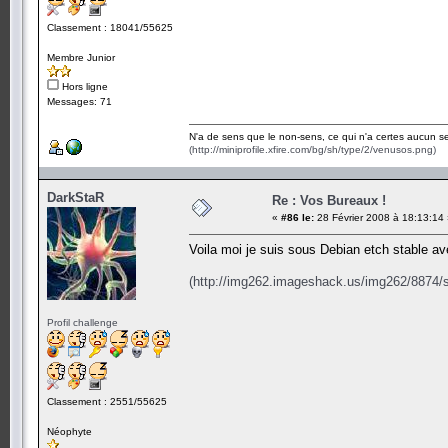
Classement : 18041/55625
Membre Junior
Hors ligne
Messages: 71
N'a de sens que le non-sens, ce qui n'a certes aucun se
(http://miniprofile.xfire.com/bg/sh/type/2/venusos.png)
DarkStaR
Re : Vos Bureaux !
«
#86 le:
28 Février 2008 à 18:13:14
Voila moi je suis sous Debian etch stable a
(http://img262.imageshack.us/img262/8874/
Profil challenge
Classement : 2551/55625
Néophyte