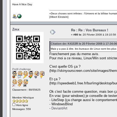
Have A Nice Day
«Deux choses sont infinies : l'Univers et la bêtise humai
[Albert Einstein]
Zmx
Re : Re : Vos Bureaux !
«
#80 le:
20 Février 2008 à 19:10:58
Citation de: K4153R le 20 Février 2008 à 17:34:06
Mais y a pas à dire, les bureaux de Linux sont les plu
Franchement pas du meme avis.
Pour moi a ce niveau, Linux/Win sont stricte
C'est quelle OS ça ?
Profil challenge
(http://skinyourscreen.com/site/images/them
Et ça ?
(http://speedweb1.free.fr/bur/img/desktop/bu
Classement : 88/55625
Ok c'est facile comme question, mais bon ça
En vrac (pour windows) je conseille de tester
Membre Héroïque
- LiteStep (ça change aussi le comportement
- WindowsBlind
Hors ligne
-
DeviantArt
Messages: 559