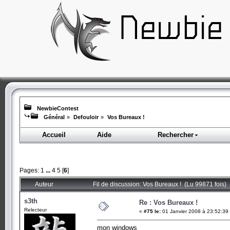
NewbieContest
Général
»
Defouloir
»
Vos Bureaux !
Accueil
Aide
Rechercher
Pages:
1
...
4
5
[
6
]
Auteur
Fil de discussion: Vos Bureaux ! (Lu 99871 fois)
s3th
Re : Vos Bureaux !
Relecteur
«
#75 le:
01 Janvier 2008 à 23:52:39
mon windows