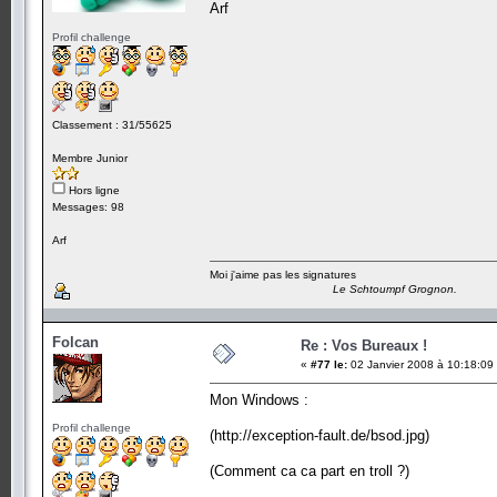
Arf
Profil challenge
Classement : 31/55625
Membre Junior
Hors ligne
Messages: 98
Arf
Moi j'aime pas les signatures
Le Schtoumpf Grognon.
Folcan
Re : Vos Bureaux !
«
#77 le:
02 Janvier 2008 à 10:18:09
Mon Windows :
Profil challenge
(http://exception-fault.de/bsod.jpg)
(Comment ca ca part en troll ?)