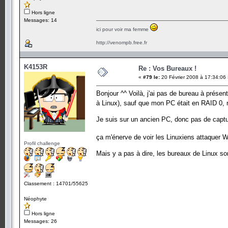
Hors ligne
Messages: 14
ici pour voir ma femme
http://venompb.free.fr
K4153R
Re : Vos Bureaux !
«
#79 le:
20 Février 2008 à 17:34:06
Bonjour ^^ Voilà, j'ai pas de bureau à présen
à Linux), sauf que mon PC était en RAID 0, 
Je suis sur un ancien PC, donc pas de captu
ça m'énerve de voir les Linuxiens attaquer 
Profil challenge
Mais y a pas à dire, les bureaux de Linux so
Classement : 14701/55625
Néophyte
Hors ligne
Messages: 26