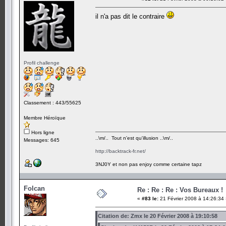
il n'a pas dit le contraire
Profil challenge
Classement : 443/55625
Membre Héroïque
Hors ligne
..\m/.. Tout n'est qu'illusion ..\m/..
Messages: 645
http://backtrack-fr.net/
3NJ0Y et non pas enjoy comme certaine tapz
Folcan
Re : Re : Re : Vos Bureaux !
«
#83 le:
21 Février 2008 à 14:26:34
Citation de: Zmx le 20 Février 2008 à 19:10:58