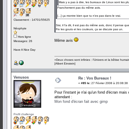
Mais y a pas à dire, les bureaux de Linux sont les p
Franchement pas du même avis.
[...] ça montre bien que tu n'es pas dans le vrai.
Classement : 14701/55625
Sisi, il l'a dit, il est pas du même avis, donc il pense 
Néophyte
Fin les gouts et les couleurs, ça se discute pas un.
Hors ligne
Même avis
Messages: 26
Have A Nice Day
«Deux choses sont infinies : l'Univers et la bêtise humai
[Albert Einstein]
Venusos
Re : Vos Bureaux !
«
#85 le:
27 Février 2008 à 20:08:38
Pour l'instant je n'ai qu'un fond d'écran mai
attendant :
Mon fond d'écran fait avec gimp
Profil challenge