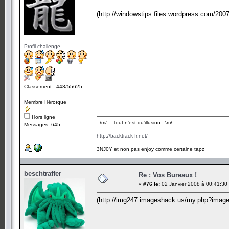
(http://windowstips.files.wordpress.com/200
Profil challenge
Classement : 443/55625
Membre Héroïque
Hors ligne
..\m/.. Tout n'est qu'illusion ..\m/..
Messages: 645
http://backtrack-fr.net/
3NJ0Y et non pas enjoy comme certaine tapz
beschtraffer
Re : Vos Bureaux !
«
#76 le:
02 Janvier 2008 à 00:41:30
(http://img247.imageshack.us/my.php?imag