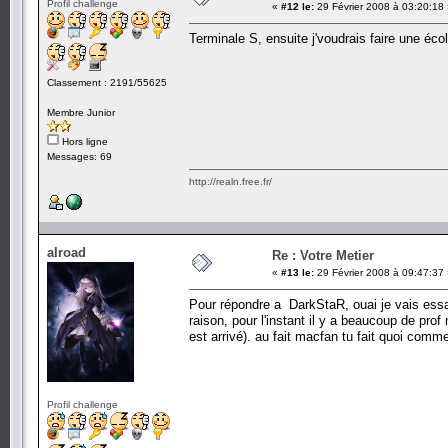
Profil challenge
«
#12 le:
29 Février 2008 à 03:20:18
Terminale S, ensuite j'voudrais faire une écol
Classement : 2191/55625
Membre Junior
Hors ligne
Messages: 69
http://realn.free.fr/
alroad
Re : Votre Metier
«
#13 le:
29 Février 2008 à 09:47:37
Pour répondre a DarkStaR, ouai je vais essay
raison, pour l'instant il y a beaucoup de pro
est arrivé). au fait macfan tu fait quoi comm
Profil challenge