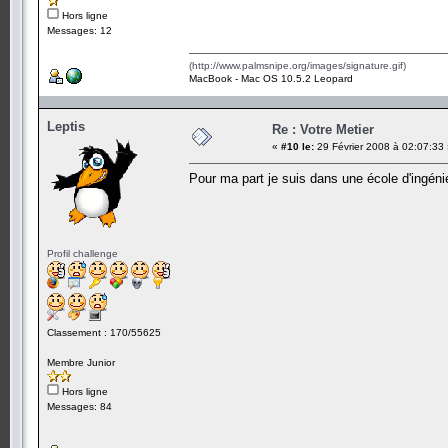
Hors ligne
Messages: 12
(http://www.palmsnipe.org/images/signature.gif)
MacBook - Mac OS 10.5.2 Leopard
Leptis
Re : Votre Metier
«
#10 le:
29 Février 2008 à 02:07:33
Pour ma part je suis dans une école d'ingén
Profil challenge
Classement : 170/55625
Membre Junior
Hors ligne
Messages: 84