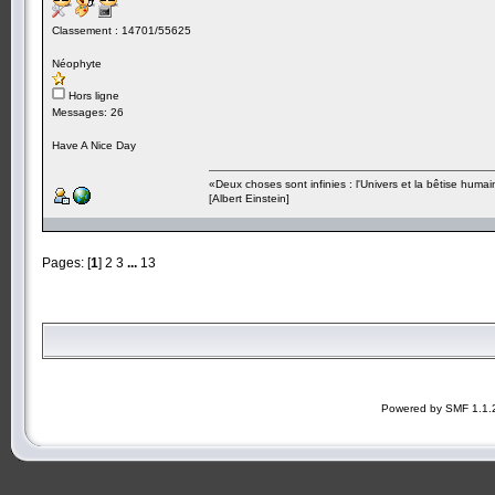
Classement : 14701/55625
Néophyte
Hors ligne
Messages: 26
Have A Nice Day
«Deux choses sont infinies : l'Univers et la bêtise humai
[Albert Einstein]
Pages: [
1
]
2
3
...
13
Powered by SMF 1.1.