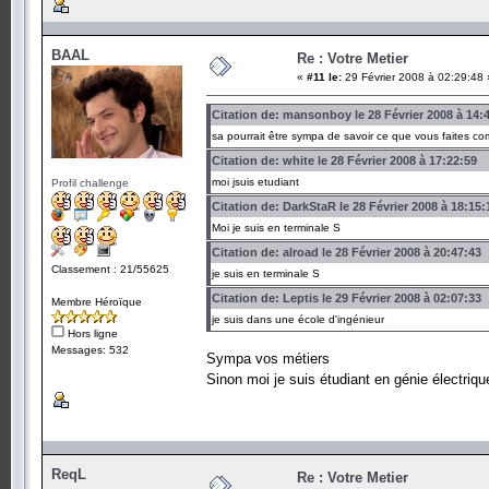
BAAL
Re : Votre Metier
«
#11 le:
29 Février 2008 à 02:29:48 
Citation de: mansonboy le 28 Février 2008 à 14:
sa pourrait être sympa de savoir ce que vous faites co
Citation de: white le 28 Février 2008 à 17:22:59
moi jsuis etudiant
Profil challenge
Citation de: DarkStaR le 28 Février 2008 à 18:15:
Moi je suis en terminale S
Citation de: alroad le 28 Février 2008 à 20:47:43
Classement : 21/55625
je suis en terminale S
Citation de: Leptis le 29 Février 2008 à 02:07:33
Membre Héroïque
je suis dans une école d'ingénieur
Hors ligne
Messages: 532
Sympa vos métiers
Sinon moi je suis étudiant en génie électriq
ReqL
Re : Votre Metier