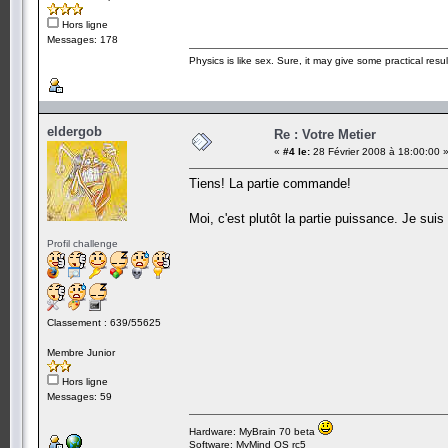
Hors ligne
Messages: 178
Physics is like sex. Sure, it may give some practical resu
eldergob
Re : Votre Metier
«
#4 le:
28 Février 2008 à 18:00:00 
Tiens! La partie commande!
Moi, c'est plutôt la partie puissance. Je su
Profil challenge
Classement : 639/55625
Membre Junior
Hors ligne
Messages: 59
Hardware: MyBrain 70 beta
Software: MyMind OS rc5