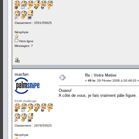
Classement : 2551/55625
Néophyte
Hors ligne
Messages: 7
macfan
Re : Votre Metier
«
#9 le:
29 Février 2008 à 00:48:03 
Ouaou!
A côté de vous, je fais vraiment pâle figure.
Profil challenge
Classement : 2976/55625
Néophyte