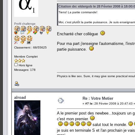
Citation de: eldergob le 28 Février 2008 à 18:00:
Tiens! La partie commande!
Moi, c'est plutôt la partie puissance. Je suis enseign
Profil challenge
Enchanté cher collègue
Pour ma part j'enseigne l'automatisme, l'ins
Classement : 68/55625
partie puissance.
Membre Complet
Hors ligne
Messages: 178
Physics is like sex. Sure, it may give some practical resu
alroad
Re : Votre Metier
«
#7 le:
28 Février 2008 à 20:47:43 
A le premier post des newbee...toujours un
c'est mon premier.
salut tout le monde.
je suis en terminale S et l'an prochain je vais