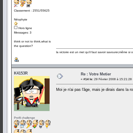
Classement : 2551/55625
Néophyte
Hors ligne
Messages: 3
think or not to think,what is
the question?
la victoire est un met qu'il faut savoir savourer,même si
K4153R
Re : Votre Metier
«
#14 le:
29 Février 2008 à 15:21:28
Moi je n'ai pas l'âge, mais je dirais dans la
Profil challenge