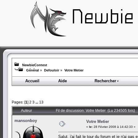
NewbieContest
Général
»
Defouloir
»
Votre Metier
Accueil
Aide
Rechercher
Pages: [
1
]
2
3
...
13
Auteur
Fil de discussion: Votre Metier (Lu 234505 fois)
mansonboy
Votre Metier
«
le:
28 Février 2008 à 14:42:33 »
Salut, j'ai fait le tour du forum et je n'ai 