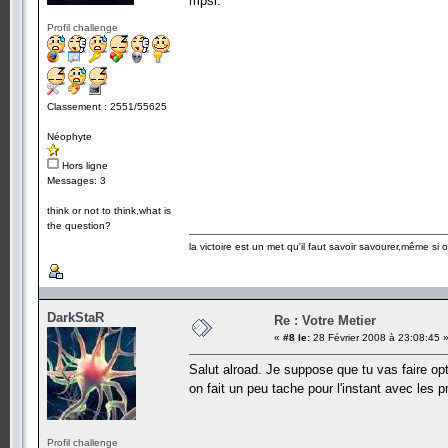
mpsi.
Profil challenge
Classement : 2551/55625
Néophyte
Hors ligne
Messages: 3
think or not to think,what is
the question?
la victoire est un met qu'il faut savoir savourer,même si
DarkStaR
Re : Votre Metier
«
#8 le:
28 Février 2008 à 23:08:45 
Salut alroad. Je suppose que tu vas faire op
on fait un peu tache pour l'instant avec les
Profil challenge