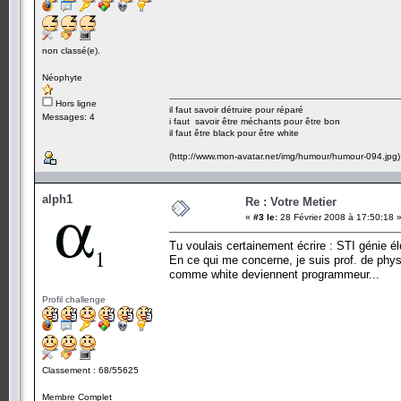
non classé(e).
Néophyte
Hors ligne
il faut savoir détruire pour réparé
Messages: 4
i faut savoir être méchants pour être bon
il faut être black pour être white
(http://www.mon-avatar.net/img/humour/humour-094.jpg)
alph1
Re : Votre Metier
«
#3 le:
28 Février 2008 à 17:50:18 
Tu voulais certainement écrire : STI génie él
En ce qui me concerne, je suis prof. de physi
comme white deviennent programmeur...
Profil challenge
Classement : 68/55625
Membre Complet