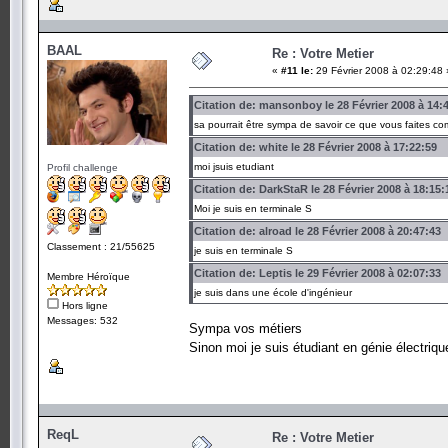
BAAL
Re : Votre Metier
«
#11 le:
29 Février 2008 à 02:29:48 
Citation de: mansonboy le 28 Février 2008 à 14:
sa pourrait être sympa de savoir ce que vous faites co
Citation de: white le 28 Février 2008 à 17:22:59
moi jsuis etudiant
Profil challenge
Citation de: DarkStaR le 28 Février 2008 à 18:15:
Moi je suis en terminale S
Citation de: alroad le 28 Février 2008 à 20:47:43
Classement : 21/55625
je suis en terminale S
Citation de: Leptis le 29 Février 2008 à 02:07:33
Membre Héroïque
je suis dans une école d'ingénieur
Hors ligne
Messages: 532
Sympa vos métiers
Sinon moi je suis étudiant en génie électriq
ReqL
Re : Votre Metier