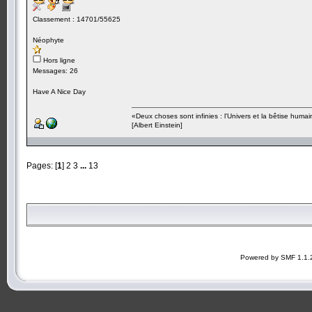
Classement : 14701/55625
Néophyte
Hors ligne
Messages: 26
Have A Nice Day
«Deux choses sont infinies : l'Univers et la bêtise humai
[Albert Einstein]
Pages: [
1
]
2
3
...
13
Powered by SMF 1.1.