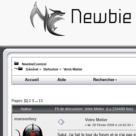
NewbieContest
Général
»
Defouloir
»
Votre Metier
Accueil
Aide
Rechercher
Pages: [
1
]
2
3
...
13
Auteur
Fil de discussion: Votre Metier (Lu 234488 fois)
mansonboy
Votre Metier
«
le:
28 Février 2008 à 14:42:33 »
Salut, j'ai fait le tour du forum et je n'ai 