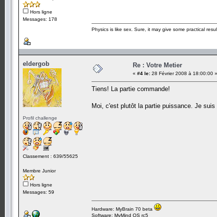
Hors ligne
Messages: 178
Physics is like sex. Sure, it may give some practical resu
eldergob
Re : Votre Metier
«
#4 le:
28 Février 2008 à 18:00:00 
Tiens! La partie commande!
Moi, c'est plutôt la partie puissance. Je su
Profil challenge
Classement : 639/55625
Membre Junior
Hors ligne
Messages: 59
Hardware: MyBrain 70 beta
Software: MyMind OS rc5