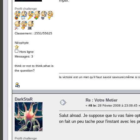
mpsi.
Profil challenge
Classement : 2551/55625
Néophyte
Hors ligne
Messages: 3
think or not to think,what is
the question?
la victoire est un met qu'il faut savoir savourer,même si
DarkStaR
Re : Votre Metier
«
#8 le:
28 Février 2008 à 23:08:45 
Salut alroad. Je suppose que tu vas faire op
on fait un peu tache pour l'instant avec les
Profil challenge