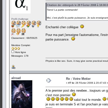
Citation de: eldergob le 28 Février 2008 à 18:00:
Tiens! La partie commande!
Moi, c'est plutôt la partie puissance. Je suis enseign
Profil challenge
Enchanté cher collègue
Pour ma part j'enseigne l'automatisme, l'ins
Classement : 68/55625
partie puissance.
Membre Complet
Hors ligne
Messages: 178
Physics is like sex. Sure, it may give some practical resu
alroad
Re : Votre Metier
«
#7 le:
28 Février 2008 à 20:47:43 
A le premier post des newbee...toujours un
c'est mon premier.
salut tout le monde.
je suis en terminale S et l'an prochain je vais