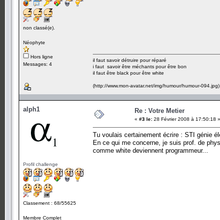
non classé(e).
Néophyte
Hors ligne
il faut savoir détruire pour réparé
Messages: 4
i faut savoir être méchants pour être bon
il faut être black pour être white
(http://www.mon-avatar.net/img/humour/humour-094.jpg)
alph1
Re : Votre Metier
«
#3 le:
28 Février 2008 à 17:50:18 
Tu voulais certainement écrire : STI génie él
En ce qui me concerne, je suis prof. de physi
comme white deviennent programmeur...
Profil challenge
Classement : 68/55625
Membre Complet