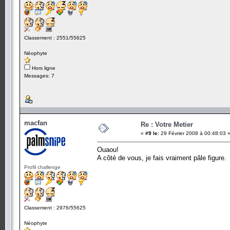
Classement : 2551/55625
Néophyte
Hors ligne
Messages: 7
macfan
Re : Votre Metier
«
#9 le:
29 Février 2008 à 00:48:03 
Ouaou!
A côté de vous, je fais vraiment pâle figure.
Profil challenge
Classement : 2976/55625
Néophyte