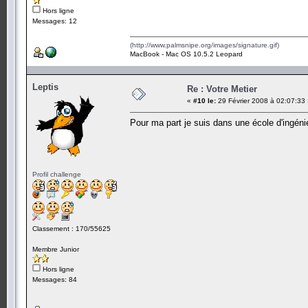
Hors ligne
Messages: 12
(http://www.palmsnipe.org/images/signature.gif)
MacBook - Mac OS 10.5.2 Leopard
Leptis
Re : Votre Metier
«
#10 le:
29 Février 2008 à 02:07:33
Pour ma part je suis dans une école d'ingén
Profil challenge
Classement : 170/55625
Membre Junior
Hors ligne
Messages: 84