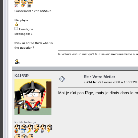
Classement : 2551/55625
Néophyte
Hors ligne
Messages: 3
think or not to think,what is
the question?
la victoire est un met qu'il faut savoir savourer,même si
K4153R
Re : Votre Metier
«
#14 le:
29 Février 2008 à 15:21:28
Moi je n'ai pas l'âge, mais je dirais dans la
Profil challenge