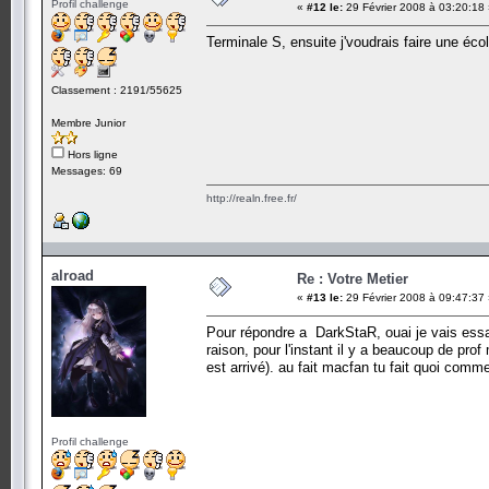
Profil challenge
«
#12 le:
29 Février 2008 à 03:20:18
Terminale S, ensuite j'voudrais faire une écol
Classement : 2191/55625
Membre Junior
Hors ligne
Messages: 69
http://realn.free.fr/
alroad
Re : Votre Metier
«
#13 le:
29 Février 2008 à 09:47:37
Pour répondre a DarkStaR, ouai je vais essay
raison, pour l'instant il y a beaucoup de pro
est arrivé). au fait macfan tu fait quoi comm
Profil challenge