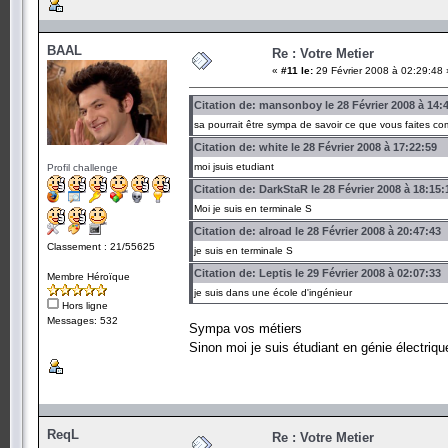
BAAL
Re : Votre Metier
«
#11 le:
29 Février 2008 à 02:29:48 
Citation de: mansonboy le 28 Février 2008 à 14:
sa pourrait être sympa de savoir ce que vous faites co
Citation de: white le 28 Février 2008 à 17:22:59
moi jsuis etudiant
Profil challenge
Citation de: DarkStaR le 28 Février 2008 à 18:15:
Moi je suis en terminale S
Citation de: alroad le 28 Février 2008 à 20:47:43
Classement : 21/55625
je suis en terminale S
Citation de: Leptis le 29 Février 2008 à 02:07:33
Membre Héroïque
je suis dans une école d'ingénieur
Hors ligne
Messages: 532
Sympa vos métiers
Sinon moi je suis étudiant en génie électriq
ReqL
Re : Votre Metier