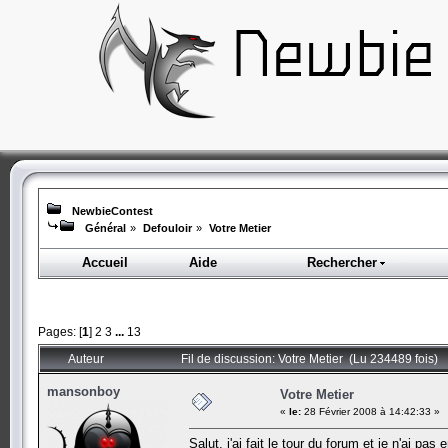
NewbieContest
Général
»
Defouloir
»
Votre Metier
Accueil
Aide
Rechercher
Pages: [
1
]
2
3
...
13
Auteur
Fil de discussion: Votre Metier (Lu 234489 fois)
mansonboy
Votre Metier
«
le:
28 Février 2008 à 14:42:33 »
Salut, j'ai fait le tour du forum et je n'ai 