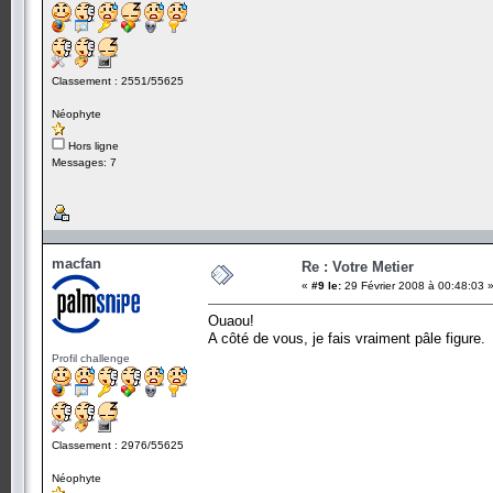
Classement : 2551/55625
Néophyte
Hors ligne
Messages: 7
macfan
Re : Votre Metier
«
#9 le:
29 Février 2008 à 00:48:03 
Ouaou!
A côté de vous, je fais vraiment pâle figure.
Profil challenge
Classement : 2976/55625
Néophyte