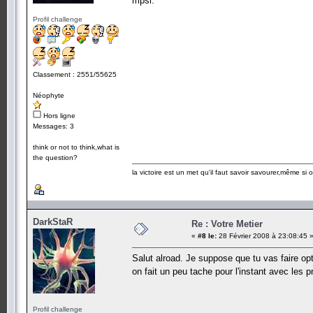
mpsi.
Profil challenge
Classement : 2551/55625
Néophyte
Hors ligne
Messages: 3
think or not to think,what is
the question?
la victoire est un met qu'il faut savoir savourer,même si
DarkStaR
Re : Votre Metier
«
#8 le:
28 Février 2008 à 23:08:45 
Salut alroad. Je suppose que tu vas faire op
on fait un peu tache pour l'instant avec les
Profil challenge