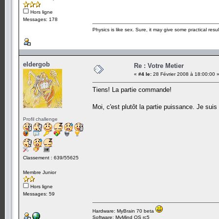
Hors ligne
Messages: 178
Physics is like sex. Sure, it may give some practical resu
eldergob
Re : Votre Metier
«
#4 le:
28 Février 2008 à 18:00:00 
Tiens! La partie commande!
Moi, c'est plutôt la partie puissance. Je su
Profil challenge
Classement : 639/55625
Membre Junior
Hors ligne
Messages: 59
Hardware: MyBrain 70 beta
Software: MyMind OS rc5