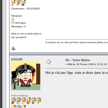
Classement : 2551/55625
Néophyte
Hors ligne
Messages: 3
think or not to think,what is
the question?
la victoire est un met qu'il faut savoir savourer,même si
K4153R
Re : Votre Metier
«
#14 le:
29 Février 2008 à 15:21:28
Moi je n'ai pas l'âge, mais je dirais dans la
Profil challenge