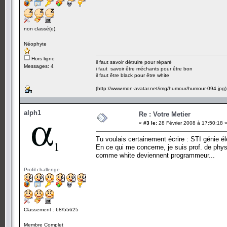
non classé(e).
Néophyte
Hors ligne
il faut savoir détruire pour réparé
Messages: 4
i faut savoir être méchants pour être bon
il faut être black pour être white
(http://www.mon-avatar.net/img/humour/humour-094.jpg)
alph1
Re : Votre Metier
«
#3 le:
28 Février 2008 à 17:50:18 
Tu voulais certainement écrire : STI génie él
En ce qui me concerne, je suis prof. de physi
comme white deviennent programmeur...
Profil challenge
Classement : 68/55625
Membre Complet