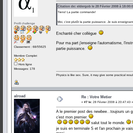
Citation de: eldergob le 28 Février 2008 à 18:00:
Tiens! La partie commande!
Moi, c'est plutôt la partie puissance. Je suis enseign
Profil challenge
Enchanté cher collègue
Pour ma part j'enseigne l'automatisme, l'ins
Classement : 68/55625
partie puissance.
Membre Complet
Hors ligne
Messages: 178
Physics is like sex. Sure, it may give some practical resu
alroad
Re : Votre Metier
«
#7 le:
28 Février 2008 à 20:47:43 
A le premier post des newbee...toujours un
c'est mon premier.
salut tout le monde.
je suis en terminale S et l'an prochain je vais