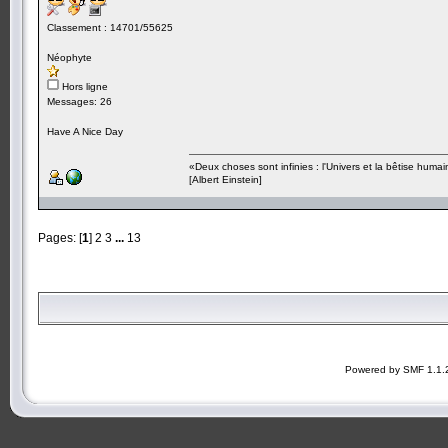
Classement : 14701/55625
Néophyte
Hors ligne
Messages: 26
Have A Nice Day
«Deux choses sont infinies : l'Univers et la bêtise humai
[Albert Einstein]
Pages: [
1
]
2
3
...
13
Powered by SMF 1.1.