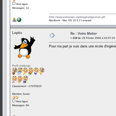
Hors ligne
Messages: 12
(http://www.palmsnipe.org/images/signature.gif)
MacBook - Mac OS 10.5.2 Leopard
Leptis
Re : Votre Metier
«
#10 le:
29 Février 2008 à 02:07:33
Pour ma part je suis dans une école d'ingén
Profil challenge
Classement : 170/55625
Membre Junior
Hors ligne
Messages: 84