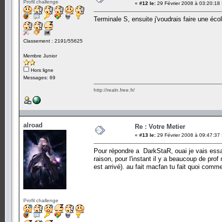
Profil challenge
«
#12 le:
29 Février 2008 à 03:20:18
Terminale S, ensuite j'voudrais faire une écol
Classement : 2191/55625
Membre Junior
Hors ligne
Messages: 69
http://realn.free.fr/
alroad
Re : Votre Metier
«
#13 le:
29 Février 2008 à 09:47:37
Pour répondre a DarkStaR, ouai je vais essay
raison, pour l'instant il y a beaucoup de pro
est arrivé). au fait macfan tu fait quoi comm
Profil challenge