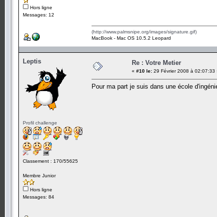
Hors ligne
Messages: 12
(http://www.palmsnipe.org/images/signature.gif)
MacBook - Mac OS 10.5.2 Leopard
Leptis
Re : Votre Metier
«
#10 le:
29 Février 2008 à 02:07:33
Pour ma part je suis dans une école d'ingén
Profil challenge
Classement : 170/55625
Membre Junior
Hors ligne
Messages: 84