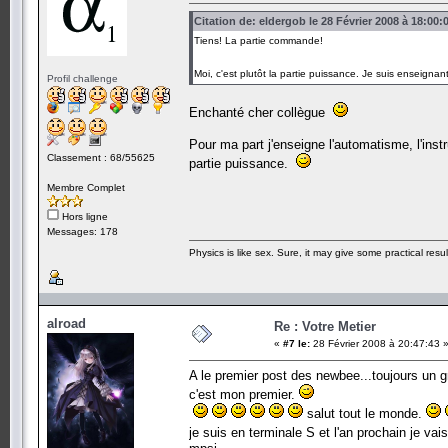
Citation de: eldergob le 28 Février 2008 à 18:00:
Tiens! La partie commande!
Moi, c'est plutôt la partie puissance. Je suis enseign
Profil challenge
Enchanté cher collègue
Pour ma part j'enseigne l'automatisme, l'ins
Classement : 68/55625
partie puissance.
Membre Complet
Hors ligne
Messages: 178
Physics is like sex. Sure, it may give some practical resu
alroad
Re : Votre Metier
«
#7 le:
28 Février 2008 à 20:47:43 
A le premier post des newbee...toujours un
c'est mon premier.
salut tout le monde.
je suis en terminale S et l'an prochain je vais