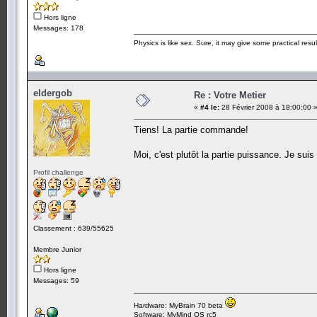
Hors ligne
Messages: 178
Physics is like sex. Sure, it may give some practical resu
eldergob
Re : Votre Metier
«
#4 le:
28 Février 2008 à 18:00:00 
Tiens! La partie commande!
Moi, c'est plutôt la partie puissance. Je su
Profil challenge
Classement : 639/55625
Membre Junior
Hors ligne
Messages: 59
Hardware: MyBrain 70 beta
Software: MyMind OS rc5