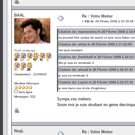
BAAL
Re : Votre Metier
«
#11 le:
29 Février 2008 à 02:29:48 
Citation de: mansonboy le 28 Février 2008 à 14:
sa pourrait être sympa de savoir ce que vous faites co
Citation de: white le 28 Février 2008 à 17:22:59
moi jsuis etudiant
Profil challenge
Citation de: DarkStaR le 28 Février 2008 à 18:15:
Moi je suis en terminale S
Citation de: alroad le 28 Février 2008 à 20:47:43
Classement : 21/55625
je suis en terminale S
Citation de: Leptis le 29 Février 2008 à 02:07:33
Membre Héroïque
je suis dans une école d'ingénieur
Hors ligne
Messages: 532
Sympa vos métiers
Sinon moi je suis étudiant en génie électriq
ReqL
Re : Votre Metier