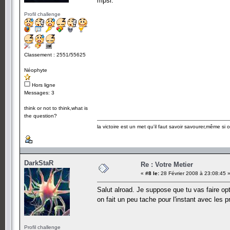
mpsi.
Profil challenge
Classement : 2551/55625
Néophyte
Hors ligne
Messages: 3
think or not to think,what is
the question?
la victoire est un met qu'il faut savoir savourer,même si
DarkStaR
Re : Votre Metier
«
#8 le:
28 Février 2008 à 23:08:45 
Salut alroad. Je suppose que tu vas faire op
on fait un peu tache pour l'instant avec les
Profil challenge