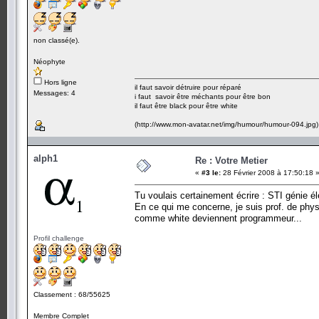
non classé(e).
Néophyte
Hors ligne
il faut savoir détruire pour réparé
Messages: 4
i faut savoir être méchants pour être bon
il faut être black pour être white
(http://www.mon-avatar.net/img/humour/humour-094.jpg)
alph1
Re : Votre Metier
«
#3 le:
28 Février 2008 à 17:50:18 
Tu voulais certainement écrire : STI génie él
En ce qui me concerne, je suis prof. de physi
comme white deviennent programmeur...
Profil challenge
Classement : 68/55625
Membre Complet