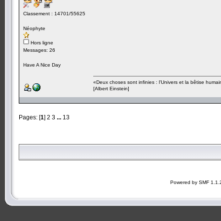
Classement : 14701/55625
Néophyte
Hors ligne
Messages: 26
Have A Nice Day
«Deux choses sont infinies : l'Univers et la bêtise humai
[Albert Einstein]
Pages: [
1
]
2
3
...
13
Powered by SMF 1.1.