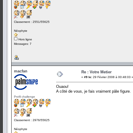
Classement : 2551/55625
Néophyte
Hors ligne
Messages: 7
macfan
Re : Votre Metier
«
#9 le:
29 Février 2008 à 00:48:03 
Ouaou!
A côté de vous, je fais vraiment pâle figure.
Profil challenge
Classement : 2976/55625
Néophyte