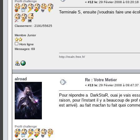
Profil challenge
«
#12 le:
29 Février 2008 à 03:20:18
Terminale S, ensuite j'voudrais faire une écol
Classement : 2191/55625
Membre Junior
Hors ligne
Messages: 69
http://realn.free.fr/
alroad
Re : Votre Metier
«
#13 le:
29 Février 2008 à 09:47:37
Pour répondre a DarkStaR, ouai je vais essay
raison, pour l'instant il y a beaucoup de pro
est arrivé). au fait macfan tu fait quoi comm
Profil challenge