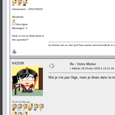
Classement : 2551/55625
Néophyte
Hors ligne
Messages: 3
think or not to think,what is
the question?
la victoire est un met qu'il faut savoir savourer,même si
K4153R
Re : Votre Metier
«
#14 le:
29 Février 2008 à 15:21:28
Moi je n'ai pas l'âge, mais je dirais dans la
Profil challenge