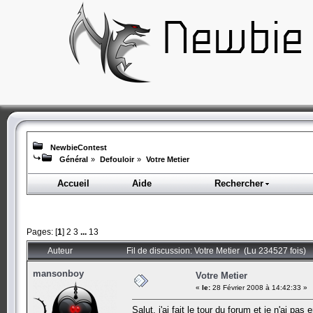
NewbieContest
Général
»
Defouloir
»
Votre Metier
Accueil
Aide
Rechercher
Pages: [
1
]
2
3
...
13
Auteur
Fil de discussion: Votre Metier (Lu 234527 fois)
mansonboy
Votre Metier
«
le:
28 Février 2008 à 14:42:33 »
Salut, j'ai fait le tour du forum et je n'ai 