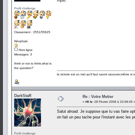
mpsi.
Profil challenge
Classement : 2551/55625
Néophyte
Hors ligne
Messages: 3
think or not to think,what is
the question?
la victoire est un met qu'il faut savoir savourer,même si
DarkStaR
Re : Votre Metier
«
#8 le:
28 Février 2008 à 23:08:45 
Salut alroad. Je suppose que tu vas faire op
on fait un peu tache pour l'instant avec les
Profil challenge