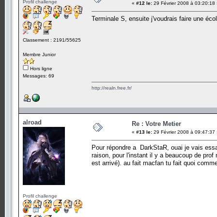
Profil challenge
«
#12 le:
29 Février 2008 à 03:20:18
Terminale S, ensuite j'voudrais faire une écol
Classement : 2191/55625
Membre Junior
Hors ligne
Messages: 69
http://realn.free.fr/
alroad
Re : Votre Metier
«
#13 le:
29 Février 2008 à 09:47:37
Pour répondre a DarkStaR, ouai je vais essay
raison, pour l'instant il y a beaucoup de pro
est arrivé). au fait macfan tu fait quoi comm
Profil challenge