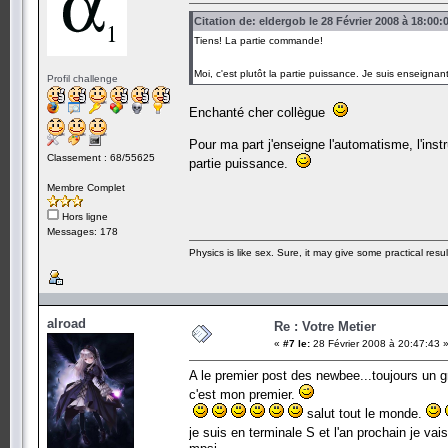
Citation de: eldergob le 28 Février 2008 à 18:00:
Tiens! La partie commande!
Moi, c'est plutôt la partie puissance. Je suis enseign
Profil challenge
Enchanté cher collègue
Pour ma part j'enseigne l'automatisme, l'ins
Classement : 68/55625
partie puissance.
Membre Complet
Hors ligne
Messages: 178
Physics is like sex. Sure, it may give some practical resu
alroad
Re : Votre Metier
«
#7 le:
28 Février 2008 à 20:47:43 
A le premier post des newbee...toujours un
c'est mon premier.
salut tout le monde.
je suis en terminale S et l'an prochain je vais