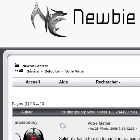
NewbieContest
Général
»
Defouloir
»
Votre Metier
Accueil
Aide
Rechercher
Pages: [
1
]
2
3
...
13
Auteur
Fil de discussion: Votre Metier (Lu 234490 fois)
mansonboy
Votre Metier
«
le:
28 Février 2008 à 14:42:33 »
Salut, j'ai fait le tour du forum et je n'ai 