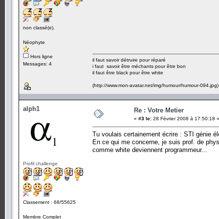
non classé(e).
Néophyte
Hors ligne
il faut savoir détruire pour réparé
Messages: 4
i faut savoir être méchants pour être bon
il faut être black pour être white
(http://www.mon-avatar.net/img/humour/humour-094.jpg)
alph1
Re : Votre Metier
«
#3 le:
28 Février 2008 à 17:50:18 
Tu voulais certainement écrire : STI génie él
En ce qui me concerne, je suis prof. de physi
comme white deviennent programmeur...
Profil challenge
Classement : 68/55625
Membre Complet