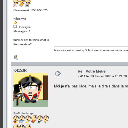
Classement : 2551/55625
Néophyte
Hors ligne
Messages: 3
think or not to think,what is
the question?
la victoire est un met qu'il faut savoir savourer,même si
K4153R
Re : Votre Metier
«
#14 le:
29 Février 2008 à 15:21:28
Moi je n'ai pas l'âge, mais je dirais dans la
Profil challenge