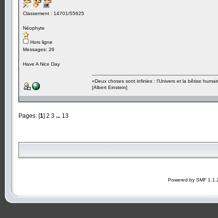
Classement : 14701/55625
Néophyte
Hors ligne
Messages: 26
Have A Nice Day
«Deux choses sont infinies : l'Univers et la bêtise humai
[Albert Einstein]
Pages: [
1
]
2
3
...
13
Powered by SMF 1.1.