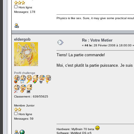
Hors ligne
Messages: 178
Physics is like sex. Sure, it may give some practical resu
eldergob
Re : Votre Metier
«
#4 le:
28 Février 2008 à 18:00:00 
Tiens! La partie commande!
Moi, c'est plutôt la partie puissance. Je su
Profil challenge
Classement : 639/55625
Membre Junior
Hors ligne
Messages: 59
Hardware: MyBrain 70 beta
Software: MyMind OS rc5