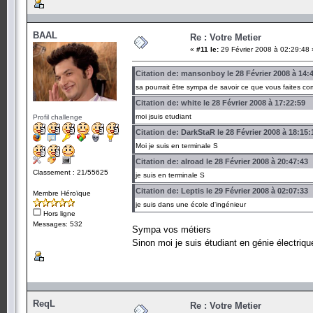
BAAL
Re : Votre Metier
«
#11 le:
29 Février 2008 à 02:29:48 
Citation de: mansonboy le 28 Février 2008 à 14:
sa pourrait être sympa de savoir ce que vous faites co
Citation de: white le 28 Février 2008 à 17:22:59
moi jsuis etudiant
Profil challenge
Citation de: DarkStaR le 28 Février 2008 à 18:15:
Moi je suis en terminale S
Citation de: alroad le 28 Février 2008 à 20:47:43
Classement : 21/55625
je suis en terminale S
Citation de: Leptis le 29 Février 2008 à 02:07:33
Membre Héroïque
je suis dans une école d'ingénieur
Hors ligne
Messages: 532
Sympa vos métiers
Sinon moi je suis étudiant en génie électriq
ReqL
Re : Votre Metier