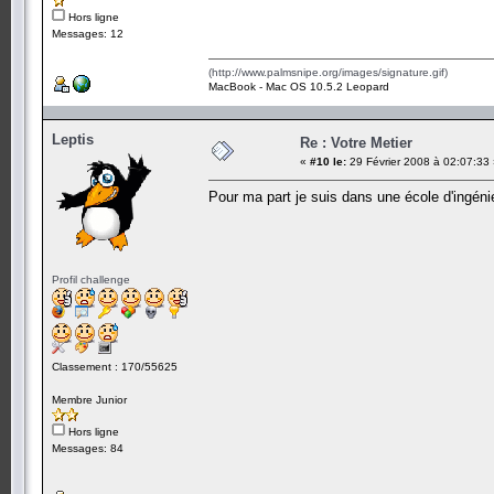
Hors ligne
Messages: 12
(http://www.palmsnipe.org/images/signature.gif)
MacBook - Mac OS 10.5.2 Leopard
Leptis
Re : Votre Metier
«
#10 le:
29 Février 2008 à 02:07:33
Pour ma part je suis dans une école d'ingén
Profil challenge
Classement : 170/55625
Membre Junior
Hors ligne
Messages: 84