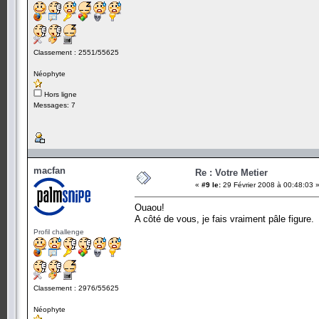
Classement : 2551/55625
Néophyte
Hors ligne
Messages: 7
macfan
Re : Votre Metier
«
#9 le:
29 Février 2008 à 00:48:03 
Ouaou!
A côté de vous, je fais vraiment pâle figure.
Profil challenge
Classement : 2976/55625
Néophyte