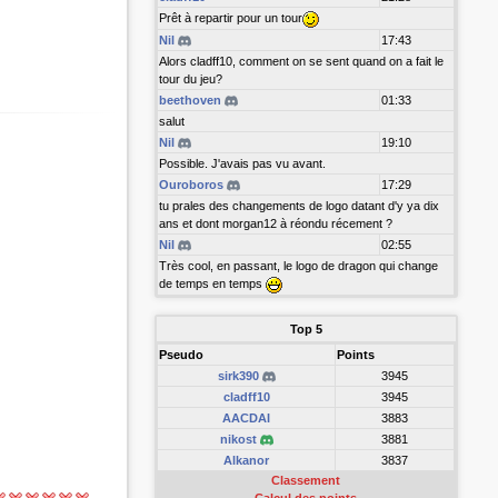
Prêt à repartir pour un tour
Nil
17:43
Alors cladff10, comment on se sent quand on a fait le
tour du jeu?
beethoven
01:33
salut
Nil
19:10
Possible. J'avais pas vu avant.
Ouroboros
17:29
tu prales des changements de logo datant d'y ya dix
ans et dont morgan12 à réondu récement ?
Nil
02:55
Très cool, en passant, le logo de dragon qui change
de temps en temps
Top 5
Pseudo
Points
sirk390
3945
cladff10
3945
AACDAI
3883
nikost
3881
Alkanor
3837
Classement