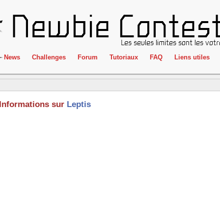
News
Challenges
Forum
Tutoriaux
FAQ
Liens utiles
ClientSide
IRC
Crackme
Newbie Con
Informations sur
Leptis
Forensics
Liens
Cryptographie
Partenaires
Hacking
Réglement
Logique
Goodies
Programmation
L'incubateu
Stéganographie
Wargame
Tous les challenges