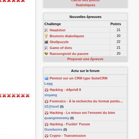
Calcul des points
Statistiques
Nouvelles épreuves
Challenge
Points
21
Headshot
20
Boutons diaboliques
22
Shellpuzzle
21
Game of dots
20
Ransongiciel du pauvre
Proposer une épreuve
Actu sur le forum
Pentest sur un CRM type SuiteCRM
Legg
Hacking - d4priv8 II
sisyang
Forensics - À la recherche du format perdu…
#Z@tox#
Hacking - Le mieux est l'ennemi du bien
quangntenemy
Hacking - Fuckin' Forum
Ouroboros
Crypto - Transmission