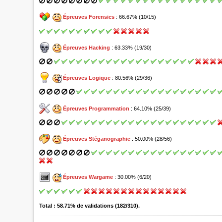
Épreuves Forensics
: 66.67% (10/15)
Épreuves Hacking
: 63.33% (19/30)
Épreuves Logique
: 80.56% (29/36)
Épreuves Programmation
: 64.10% (25/39)
Épreuves Stéganographie
: 50.00% (28/56)
Épreuves Wargame
: 30.00% (6/20)
Total : 58.71% de validations (182/310).