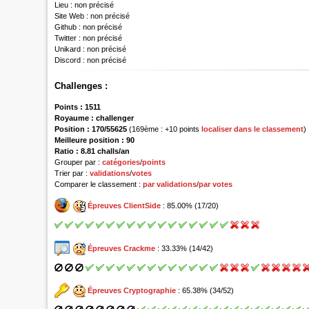
Lieu :
non précisé
Site Web :
non précisé
Github :
non précisé
Twitter :
non précisé
Unikard :
non précisé
Discord :
non précisé
Challenges :
Points :
1511
Royaume :
challenger
Position :
170/55625
(169ème : +10 points
localiser dans le classement
)
Meilleure position : 90
Ratio : 8.81 challs/an
Grouper par :
catégories
/
points
Trier par :
validations
/
votes
Comparer le classement :
par validations
/
par votes
Épreuves ClientSide
: 85.00% (17/20)
Épreuves Crackme
: 33.33% (14/42)
Épreuves Cryptographie
: 65.38% (34/52)