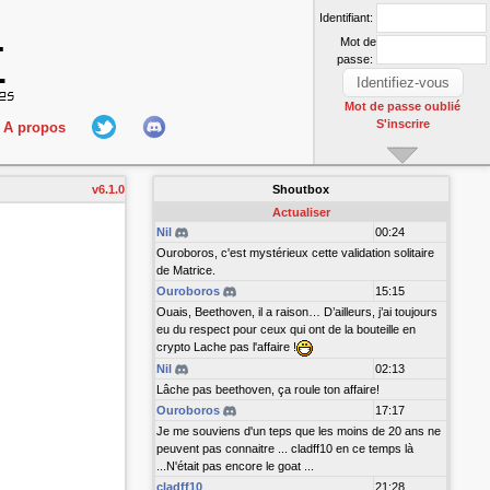
Identifiant:
Mot de
passe:
Mot de passe oublié
S'inscrire
A propos
L'équipe
v6.1.0
Shoutbox
nect
Hall Of Fame
Actualiser
Nil
00:24
Ouroboros, c'est mystérieux cette validation solitaire
de Matrice.
Ouroboros
15:15
Ouais, Beethoven, il a raison… D’ailleurs, j’ai toujours
eu du respect pour ceux qui ont de la bouteille en
crypto Lache pas l'affaire !
Nil
02:13
r
Lâche pas beethoven, ça roule ton affaire!
Ouroboros
17:17
Je me souviens d'un teps que les moins de 20 ans ne
peuvent pas connaitre ... cladff10 en ce temps là
...N'était pas encore le goat ...
cladff10
21:28