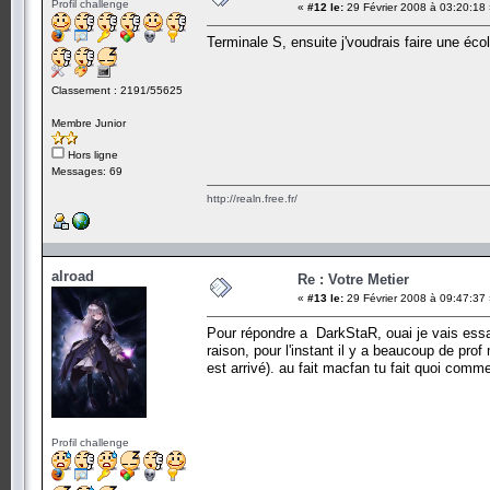
Profil challenge
«
#12 le:
29 Février 2008 à 03:20:18
Terminale S, ensuite j'voudrais faire une écol
Classement : 2191/55625
Membre Junior
Hors ligne
Messages: 69
http://realn.free.fr/
alroad
Re : Votre Metier
«
#13 le:
29 Février 2008 à 09:47:37
Pour répondre a DarkStaR, ouai je vais essay
raison, pour l'instant il y a beaucoup de pro
est arrivé). au fait macfan tu fait quoi comm
Profil challenge