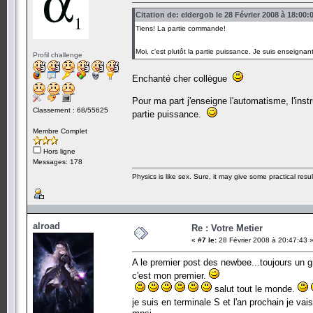
Citation de: eldergob le 28 Février 2008 à 18:00:
Tiens! La partie commande!
Moi, c'est plutôt la partie puissance. Je suis enseign
Profil challenge
Enchanté cher collègue
Pour ma part j'enseigne l'automatisme, l'ins
Classement : 68/55625
partie puissance.
Membre Complet
Hors ligne
Messages: 178
Physics is like sex. Sure, it may give some practical resu
alroad
Re : Votre Metier
«
#7 le:
28 Février 2008 à 20:47:43 
A le premier post des newbee...toujours un
c'est mon premier.
salut tout le monde.
je suis en terminale S et l'an prochain je vais