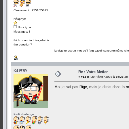
Classement : 2551/55625
Néophyte
Hors ligne
Messages: 3
think or not to think,what is
the question?
la victoire est un met qu'il faut savoir savourer,même si
K4153R
Re : Votre Metier
«
#14 le:
29 Février 2008 à 15:21:28
Moi je n'ai pas l'âge, mais je dirais dans la
Profil challenge