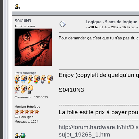
S0410N3
Logique - 9 ans de logique
Administrateur
«
#18 le:
01 Juin 2007 à 16:49:26 »
Pour demander ça c'est que tu n'as pas du c
Profil challenge
Enjoy (copyleft de quelqu'un qu
S0410N3
Classement : 13/55625
-------------------------------------------
Membre Héroïque
La folie est le prix à payer po
Hors ligne
-------------------------------------------
Messages: 1264
http://forum.hardware.fr/hfr/D
sujet_19265_1.htm