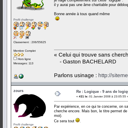
je nage complètement sur cette "logique".
il y aurai pas une âme charitable pour débloq
Bonne année à tous quand même
Profil challenge
Classement : 206/55625
Membre Complet
« Celui qui trouve sans cherc
Hors ligne
- Gaston BACHELARD
Messages: 113
Parlons usinage :
http://siteme
zours
Re : Logique - 9 ans de logi
«
#21 le:
01 Janvier 2008 à 23:05:55 
Par expérience, en ce qui te concerne, on sait
cherche encore. Mais bon, le titre permet de
moi).
Ce sera tout
.
Profil challenge