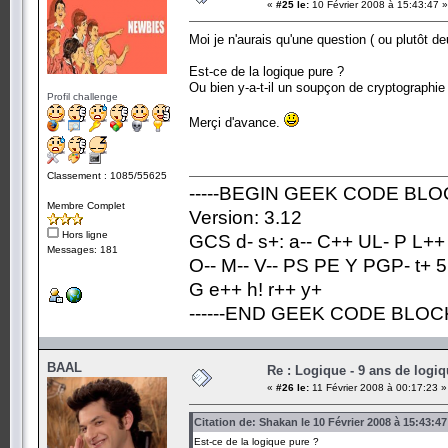
«
#25 le:
10 Février 2008 à 15:43:47 »
Moi je n'aurais qu'une question ( ou plutôt d
Est-ce de la logique pure ?
Ou bien y-a-t-il un soupçon de cryptographi
Profil challenge
Merçi d'avance.
Classement : 1085/55625
-----BEGIN GEEK CODE BLOC
Membre Complet
Version: 3.12
Hors ligne
GCS d- s+: a-- C++ UL- P L++
Messages: 181
O-- M-- V-- PS PE Y PGP- t+ 5
G e++ h! r++ y+
------END GEEK CODE BLOCK-
BAAL
Re : Logique - 9 ans de logi
«
#26 le:
11 Février 2008 à 00:17:23 »
Citation de: Shakan le 10 Février 2008 à 15:43:47
Est-ce de la logique pure ?