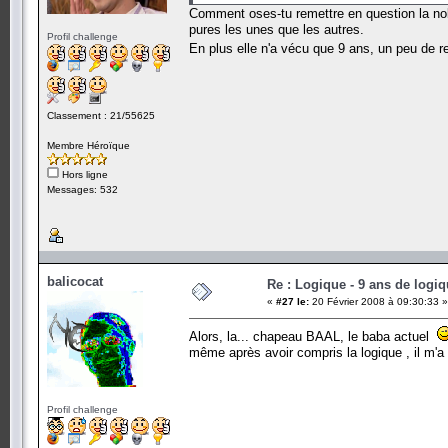
Comment oses-tu remettre en question la nob
pures les unes que les autres.
Profil challenge
En plus elle n'a vécu que 9 ans, un peu de
Classement : 21/55625
Membre Héroïque
Hors ligne
Messages: 532
balicocat
Re : Logique - 9 ans de logi
«
#27 le:
20 Février 2008 à 09:30:33 »
Alors, la... chapeau BAAL, le baba actuel
même après avoir compris la logique , il m'a f
Profil challenge