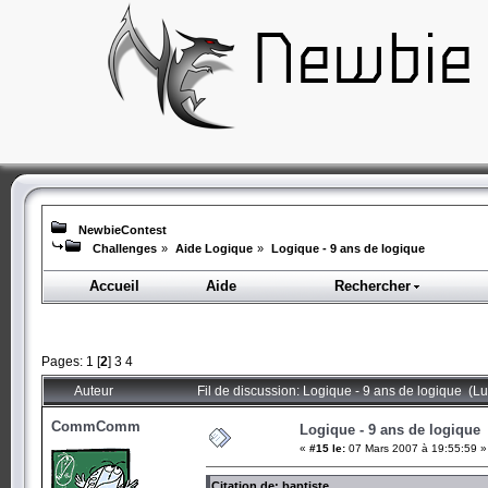
NewbieContest
Challenges
»
Aide Logique
»
Logique - 9 ans de logique
Accueil
Aide
Rechercher
Pages:
1
[
2
]
3
4
Auteur
Fil de discussion: Logique - 9 ans de logique (L
CommComm
Logique - 9 ans de logique
«
#15 le:
07 Mars 2007 à 19:55:59 »
Citation de: baptiste