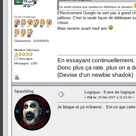
Ca serait sympa que quelqu'un débloque la situation
Effectivement Google ne sert pas à grand chos
Profil challenge
jaillisse. C'est la seule façon de débloquer s
chose...
Mais reviens avant neuf ans
Classement : 103/55625
Membre Héroïque
Hors ligne
En essayant continuellement, on
Messages: 1283
Donc plus ça rate, plus on a
(Devise d'un newbie shadok)
Spaulding
Logique - 9 ans de logique
«
#16 le:
29 Mai 2007 à 11:52:06 »
Je bloque et ça m'énerve... Est-ce que cette 