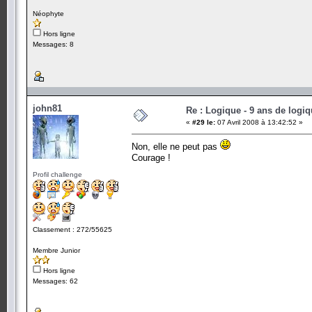
Néophyte
Hors ligne
Messages: 8
john81
Re : Logique - 9 ans de logi
«
#29 le:
07 Avril 2008 à 13:42:52 »
Non, elle ne peut pas
Courage !
Profil challenge
Classement : 272/55625
Membre Junior
Hors ligne
Messages: 62