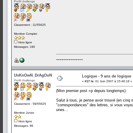
Profil challenge
Classement : 11/55625
Membre Complet
Hors ligne
Messages: 190
---------------
UnKnOwN_DrAgOoN
Logique - 9 ans de logique
Profil challenge
«
#17 le:
01 Juin 2007 à 15:46:18 »
(Mon premier post =p depuis longtemps).
Salut à tous, je pense avoir trouvé (en cinq m
Classement : 59/55625
"correspondances" des lettres, si vous voyez
unes...
Membre Junior
Hors ligne
Messages: 86