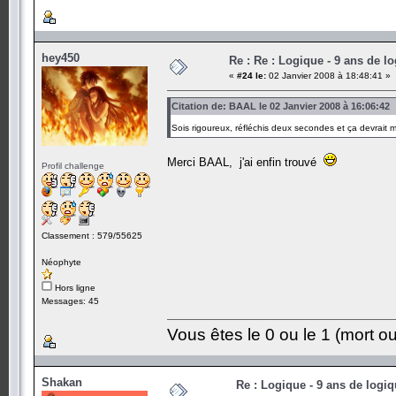
hey450
Re : Re : Logique - 9 ans de l
«
#24 le:
02 Janvier 2008 à 18:48:41 »
Citation de: BAAL le 02 Janvier 2008 à 16:06:42
Sois rigoureux, réfléchis deux secondes et ça devrait
Merci BAAL, j'ai enfin trouvé
Profil challenge
Classement : 579/55625
Néophyte
Hors ligne
Messages: 45
Vous êtes le 0 ou le 1 (mort ou
Shakan
Re : Logique - 9 ans de logi