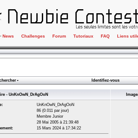
News
Challenges
Forum
Tutoriaux
FAQ
Liens util
Crackme
IRC
ClientSide
Newbi
Cryptographie
Liens
Forensics
chercher
Identifiez-vous
Parten
Hacking
Régle
re - UnKnOwN_DrAgOoN
Image/
Logique
Goodi
e:
UnKnOwN_DrAgOoN
Programmation
86 (0.011 par jour)
L'incu
Membre Junior
Stéganographie
28 Mai 2005 à 21:39:48
Wargame
rement:
15 Mars 2024 à 17:34:22
Tous les challenges