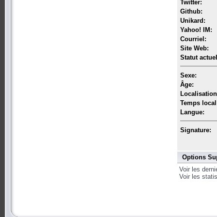
Twitter:
Github:
Unikard:
Yahoo! IM:
Courriel:
Site Web:
Statut actuel
Sexe:
Âge:
Localisation
Temps local
Langue:
Signature:
Options Su
Voir les dern
Voir les stat