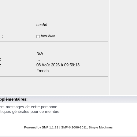
caché
 :
Hors ligne
N/A
:
...
:
08 Août 2026 à 09:59:13
French
pplémentaires:
iers messages de cette personne.
istiques générales pour ce membre.
Powered by SMF 1.1.21
|
SMF © 2006-2011, Simple Machines