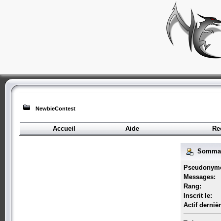
NewbieContest
Accueil
Aide
Re
Sommai
Pseudonym
Messages:
Rang:
Inscrit le:
Actif derniè