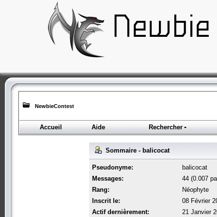
NewbieContest
Accueil
Aide
Rechercher
Sommaire - balicocat
Pseudonyme:
balicocat
Messages:
44 (0.007 par
Rang:
Néophyte
Inscrit le:
08 Février 2
Actif dernièrement:
21 Janvier 