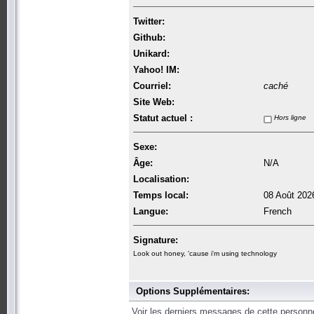
Twitter:
Github:
Unikard:
Yahoo! IM:
Courriel:
caché
Site Web:
Statut actuel :
Hors ligne
Sexe:
Âge:
N/A
Localisation:
Temps local:
08 Août 202
Langue:
French
Signature:
Look out honey, 'cause i'm using technology
Options Supplémentaires:
Voir les derniers messages de cette personn