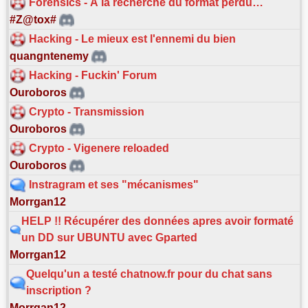
Forensics - À la recherche du format perdu…
#Z@tox#
Hacking - Le mieux est l'ennemi du bien
quangntenemy
Hacking - Fuckin' Forum
Ouroboros
Crypto - Transmission
Ouroboros
Crypto - Vigenere reloaded
Ouroboros
Instragram et ses "mécanismes"
Morrgan12
HELP !! Récupérer des données apres avoir formaté
un DD sur UBUNTU avec Gparted
Morrgan12
Quelqu'un a testé chatnow.fr pour du chat sans
inscription ?
Morrgan12