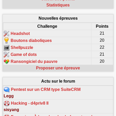
Statistiques
Nouvelles épreuves
Challenge
Points
21
Headshot
20
Boutons diaboliques
22
Shellpuzzle
21
Game of dots
20
Ransongiciel du pauvre
Proposer une épreuve
Actu sur le forum
Pentest sur un CRM type SuiteCRM
Legg
Hacking - d4priv8 II
sisyang