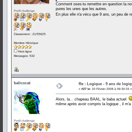
Comment oses-tu remettre en question la nob
pures les unes que les autres.
Profil challenge
En plus elle n'a vécu que 9 ans, un peu de
Classement : 21/55625
Membre Héroïque
Hors ligne
Messages: 532
balicocat
Re : Logique - 9 ans de logi
«
#27 le:
20 Février 2008 à 09:30:33 »
Alors, la... chapeau BAAL, le baba actuel
même après avoir compris la logique , il m'a f
Profil challenge