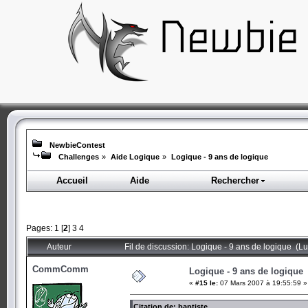
NewbieContest
Challenges
»
Aide Logique
»
Logique - 9 ans de logique
Accueil
Aide
Rechercher
Pages:
1
[
2
]
3
4
Auteur
Fil de discussion: Logique - 9 ans de logique (L
CommComm
Logique - 9 ans de logique
«
#15 le:
07 Mars 2007 à 19:55:59 »
Citation de: baptiste