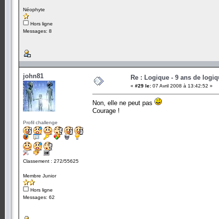
Néophyte
Hors ligne
Messages: 8
john81
Re : Logique - 9 ans de logi
«
#29 le:
07 Avril 2008 à 13:42:52 »
Non, elle ne peut pas
Courage !
Profil challenge
Classement : 272/55625
Membre Junior
Hors ligne
Messages: 62