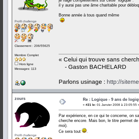
je nage complètement sur cette "logique".
il y aurai pas une âme charitable pour débloq
Bonne année à tous quand même
Profil challenge
Classement : 206/55625
Membre Complet
« Celui qui trouve sans cherc
Hors ligne
- Gaston BACHELARD
Messages: 113
Parlons usinage :
http://siteme
zours
Re : Logique - 9 ans de logi
«
#21 le:
01 Janvier 2008 à 23:05:55 
Par expérience, en ce qui te concerne, on sait
cherche encore. Mais bon, le titre permet de
moi).
Ce sera tout
.
Profil challenge