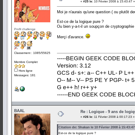
«
#25 le:
10 Février 2008 à 15:43:47 »
Moi je n'aurais qu'une question ( ou plutôt d
Est-ce de la logique pure ?
Ou bien y-a-t-il un soupçon de cryptographi
Profil challenge
Merçi d'avance.
Classement : 1085/55625
-----BEGIN GEEK CODE BLOC
Membre Complet
Version: 3.12
Hors ligne
GCS d- s+: a-- C++ UL- P L++
Messages: 181
O-- M-- V-- PS PE Y PGP- t+ 5
G e++ h! r++ y+
------END GEEK CODE BLOCK-
BAAL
Re : Logique - 9 ans de logi
«
#26 le:
11 Février 2008 à 00:17:23 »
Citation de: Shakan le 10 Février 2008 à 15:43:47
Est-ce de la logique pure ?