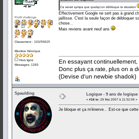
Ca serait sympa que quelqu'un débloque la situation
Effectivement Google ne sert pas à grand chos
Profil challenge
jaillisse. C'est la seule façon de débloquer s
chose...
Mais reviens avant neuf ans
Classement : 103/55625
Membre Héroïque
Hors ligne
En essayant continuellement, on
Messages: 1283
Donc plus ça rate, plus on a
(Devise d'un newbie shadok)
Spaulding
Logique - 9 ans de logique
«
#16 le:
29 Mai 2007 à 11:52:06 »
Je bloque et ça m'énerve... Est-ce que cette 