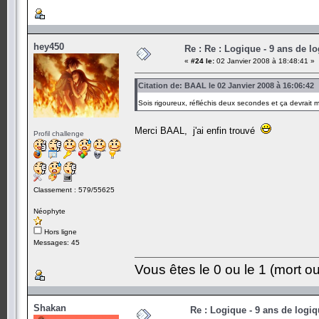
hey450
Re : Re : Logique - 9 ans de l
«
#24 le:
02 Janvier 2008 à 18:48:41 »
Citation de: BAAL le 02 Janvier 2008 à 16:06:42
Sois rigoureux, réfléchis deux secondes et ça devrait
Merci BAAL, j'ai enfin trouvé
Profil challenge
Classement : 579/55625
Néophyte
Hors ligne
Messages: 45
Vous êtes le 0 ou le 1 (mort ou
Shakan
Re : Logique - 9 ans de logi