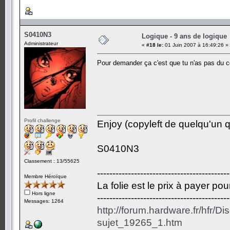
S0410N3
Logique - 9 ans de logique
Administrateur
«
#18 le:
01 Juin 2007 à 16:49:26 »
Pour demander ça c'est que tu n'as pas du c
Profil challenge
Enjoy (copyleft de quelqu'un qu
S0410N3
Classement : 13/55625
-------------------------------------------
Membre Héroïque
La folie est le prix à payer po
Hors ligne
-------------------------------------------
Messages: 1264
http://forum.hardware.fr/hfr/D
sujet_19265_1.htm