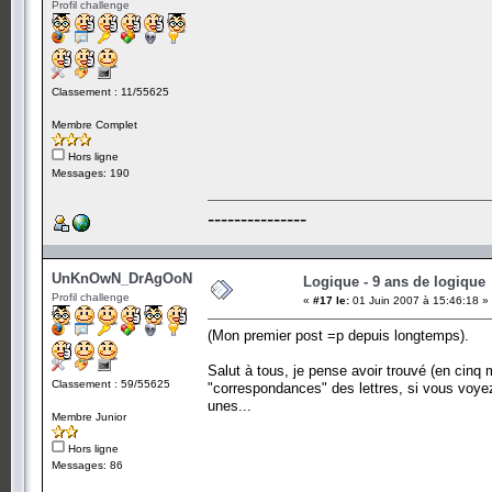
Profil challenge
Classement : 11/55625
Membre Complet
Hors ligne
Messages: 190
---------------
UnKnOwN_DrAgOoN
Logique - 9 ans de logique
Profil challenge
«
#17 le:
01 Juin 2007 à 15:46:18 »
(Mon premier post =p depuis longtemps).
Salut à tous, je pense avoir trouvé (en cinq m
Classement : 59/55625
"correspondances" des lettres, si vous voyez
unes...
Membre Junior
Hors ligne
Messages: 86