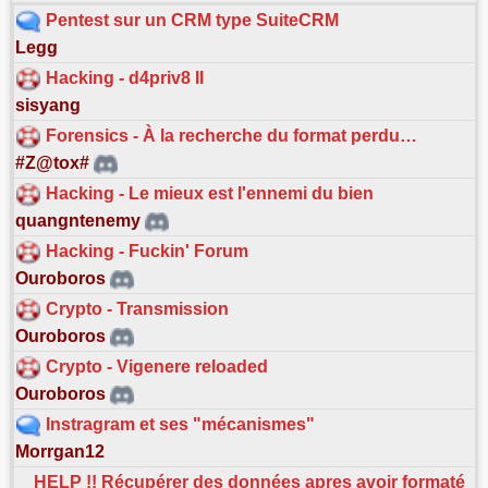
Pentest sur un CRM type SuiteCRM
Legg
Hacking - d4priv8 II
sisyang
Forensics - À la recherche du format perdu…
#Z@tox#
Hacking - Le mieux est l'ennemi du bien
quangntenemy
Hacking - Fuckin' Forum
Ouroboros
Crypto - Transmission
Ouroboros
Crypto - Vigenere reloaded
Ouroboros
Instragram et ses "mécanismes"
Morrgan12
HELP !! Récupérer des données apres avoir formaté