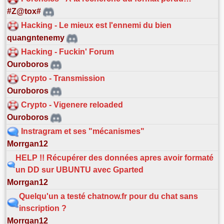
#Z@tox#
Hacking - Le mieux est l'ennemi du bien
quangntenemy
Hacking - Fuckin' Forum
Ouroboros
Crypto - Transmission
Ouroboros
Crypto - Vigenere reloaded
Ouroboros
Instragram et ses "mécanismes"
Morrgan12
HELP !! Récupérer des données apres avoir formaté
un DD sur UBUNTU avec Gparted
Morrgan12
Quelqu'un a testé chatnow.fr pour du chat sans
inscription ?
Morrgan12