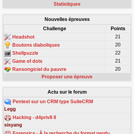
Statistiques
Nouvelles épreuves
Challenge
Points
21
Headshot
20
Boutons diaboliques
22
Shellpuzzle
21
Game of dots
20
Ransongiciel du pauvre
Proposer une épreuve
Actu sur le forum
Pentest sur un CRM type SuiteCRM
Legg
Hacking - d4priv8 II
sisyang
Forensics - À la recherche du format perdu…