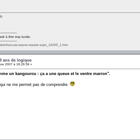
é)
------------------
ssé à être trop lucide.
------------------
ciete/francais-repere-repaire-sujet_19265_1.htm
 9 ans de logique
re 2007 à 18:26:58 »
omme un kangourou : ça a une queue et le ventre marron".
nt qui ne me permet pas de comprendre