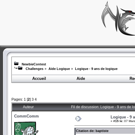
NewbieContest
Challenges
»
Aide Logique
»
Logique - 9 ans de logique
Accueil
Aide
Re
Pages:
1
[
2
]
3
4
Auteur
Fil de discussion: Logique - 9 ans de 
CommComm
Logique - 9 
«
#15 le:
07 Mars
Citation de: baptiste