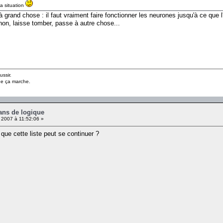
a situation
grand chose : il faut vraiment faire fonctionner les neurones jusqu'à ce que l'
Sinon, laisse tomber, passe à autre chose...
ussir.
ue ça marche.
ans de logique
 2007 à 11:52:06 »
que cette liste peut se continuer ?