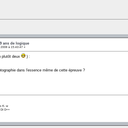
 9 ans de logique
 2008 à 15:43:47 »
u plutôt deux
) :
yptographie dans l'essence même de cette épreuve ?
o K- w
+ DI D++