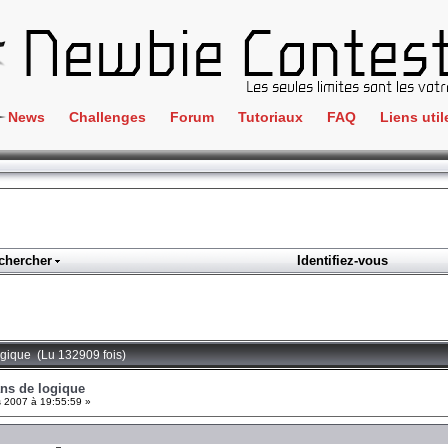
News
Challenges
Forum
Tutoriaux
FAQ
Liens util
Crackme
IRC
ClientSide
Newbi
Cryptographie
Liens
Forensics
chercher
Identifiez-vous
Parten
Hacking
Régle
Logique
Goodi
Programmation
logique (Lu 132909 fois)
L'incu
Stéganographie
ans de logique
 2007 à 19:55:59 »
Wargame
Tous les challenges