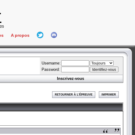
es
A propos
L'équipe
e Connect
Hall Of Fame
Username:
Password:
Inscrivez-vous
aires
ment
RETOURNER À L'ÉPREUVE
IMPRIMER
es
bateur