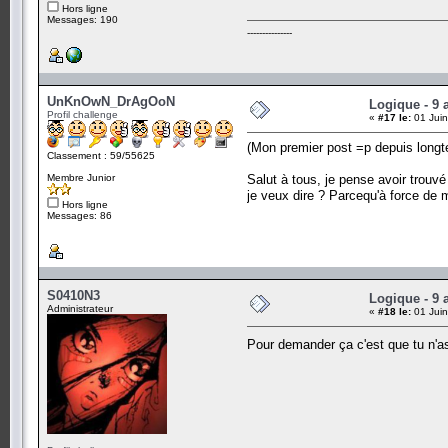
Hors ligne
Messages: 190
---------------
UnKnOwN_DrAgOoN
Logique - 9 
Profil challenge
«
#17 le:
01 Juin
(Mon premier post =p depuis long
Classement : 59/55625
Membre Junior
Salut à tous, je pense avoir trouvé
je veux dire ? Parcequ'à force de m
Hors ligne
Messages: 86
S0410N3
Logique - 9 
Administrateur
«
#18 le:
01 Juin
Pour demander ça c'est que tu n'a