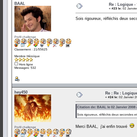
BAAL
Re : Logique -
«
#23 le:
02 Janvie
Sois rigoureux, réfléchis deux se
Profil challenge
Classement : 21/55625
Membre Héroïque
Hors ligne
Messages: 532
hey450
Re : Re : Logiqu
«
#24 le:
02 Janvier 2
Citation de: BAAL le 02 Janvier 2008 
Sois rigoureux, réfléchis deux secondes e
Merci BAAL, j'ai enfin trouvé
Profil challenge