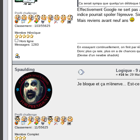
Ca serait sympa que quelqu'un débloque l
Effectivement Google ne sert pas à 
Profil challenge
indice pourrait spoiler l'épreuve. 
Mais reviens avant neuf ans
Classement : 103/55625
Membre Héroïque
Hors ligne
Messages: 1283
En essayant continuellement, on finit par ré
Donc plus ça rate, plus on a de chances q
(Devise d'un newbie shadok)
Spaulding
Logique - 9 
«
#16 le:
29 Mai
Je bloque et ça m'énerve... Est-ce 
Profil challenge
Classement : 11/55625
Membre Complet