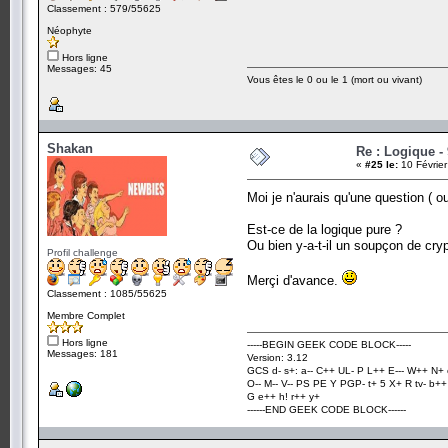
Classement : 579/55625
Néophyte
Hors ligne
Messages: 45
Vous êtes le 0 ou le 1 (mort ou vivant)
Shakan
Re : Logique -
«
#25 le:
10 Février
Moi je n'aurais qu'une question ( o
Est-ce de la logique pure ?
Ou bien y-a-t-il un soupçon de cr
Profil challenge
Merçi d'avance.
Classement : 1085/55625
Membre Complet
Hors ligne
-----BEGIN GEEK CODE BLOCK-----
Messages: 181
Version: 3.12
GCS d- s+: a-- C++ UL- P L++ E--- W++ N+ 
O-- M-- V-- PS PE Y PGP- t+ 5 X+ R tv- b+
G e++ h! r++ y+
------END GEEK CODE BLOCK------