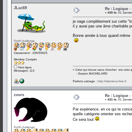
JLuc69
Re : Logique -
«
#20 le:
01 Janvie
je nage complètement sur cette "lo
il y aurai pas une âme charitable p
Bonne année à tous quand même
Profil challenge
Classement : 206/55625
Membre Complet
Hors ligne
« Celui qui trouve sans chercher est celui 
Messages: 113
- Gaston BACHELARD
Parlons usinage :
http://sitemeca.free.fr
zours
Re : Logique -
«
#21 le:
01 Janvie
Par expérience, en ce qui te concern
quelle catégorie orienter ses rech
Ce sera tout
.
Profil challenge