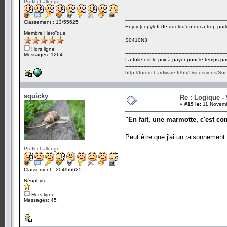
Profil challenge
Classement : 13/55625
Enjoy (copyleft de quelqu'un qui a trop parl
Membre Héroïque
S0410N3
Hors ligne
-------------------------------------------------------------------
Messages: 1264
La folie est le prix à payer pour le temps pa
-------------------------------------------------------------------
http://forum.hardware.fr/hfr/Discussions/So
squicky
Re : Logique -
«
#19 le:
11 Novemb
"En fait, une marmotte, c'est c
Peut être que j'ai un raisonneme
Profil challenge
Classement : 204/55625
Néophyte
Hors ligne
Messages: 45