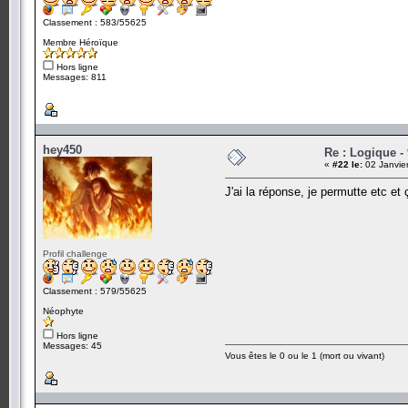
Classement : 583/55625
Membre Héroïque
Hors ligne
Messages: 811
hey450
Re : Logique -
«
#22 le:
02 Janvie
J'ai la réponse, je permutte etc et ç
Profil challenge
Classement : 579/55625
Néophyte
Hors ligne
Messages: 45
Vous êtes le 0 ou le 1 (mort ou vivant)