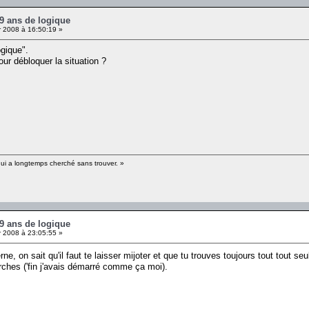
 9 ans de logique
r 2008 à 16:50:19 »
gique".
our débloquer la situation ?
qui a longtemps cherché sans trouver. »
 9 ans de logique
r 2008 à 23:05:55 »
e, on sait qu'il faut te laisser mijoter et que tu trouves toujours tout tout se
erches ('fin j'avais démarré comme ça moi).