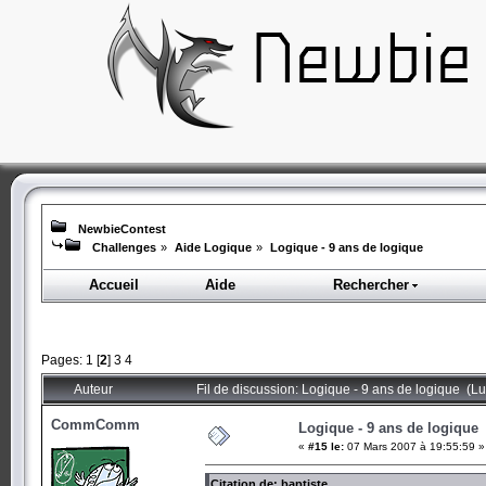
NewbieContest
Challenges
»
Aide Logique
»
Logique - 9 ans de logique
Accueil
Aide
Rechercher
Pages:
1
[
2
]
3
4
Auteur
Fil de discussion: Logique - 9 ans de logique (L
CommComm
Logique - 9 ans de logique
«
#15 le:
07 Mars 2007 à 19:55:59 »
Citation de: baptiste