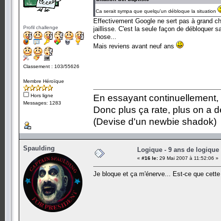
Ca serait sympa que quelqu'un débloque la situation
Effectivement Google ne sert pas à grand chos
Profil challenge
jaillisse. C'est la seule façon de débloquer s
chose...
Mais reviens avant neuf ans
Classement : 103/55626
Membre Héroïque
Hors ligne
En essayant continuellement, on
Messages: 1283
Donc plus ça rate, plus on a
(Devise d'un newbie shadok)
Spaulding
Logique - 9 ans de logique
«
#16 le:
29 Mai 2007 à 11:52:06 »
Je bloque et ça m'énerve... Est-ce que cette 