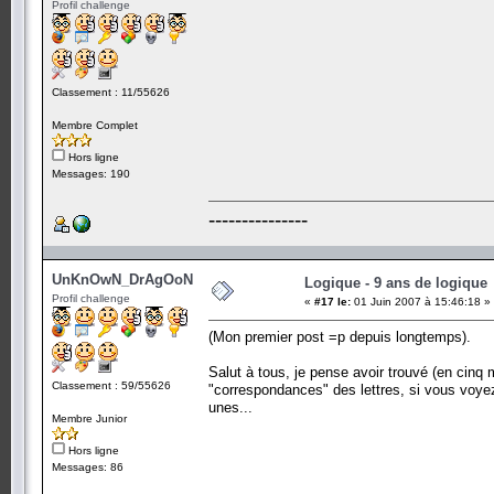
Profil challenge
Classement : 11/55626
Membre Complet
Hors ligne
Messages: 190
---------------
UnKnOwN_DrAgOoN
Logique - 9 ans de logique
Profil challenge
«
#17 le:
01 Juin 2007 à 15:46:18 »
(Mon premier post =p depuis longtemps).
Salut à tous, je pense avoir trouvé (en cinq m
Classement : 59/55626
"correspondances" des lettres, si vous voyez
unes...
Membre Junior
Hors ligne
Messages: 86