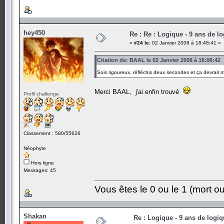
hey450
Re : Re : Logique - 9 ans de l
«
#24 le:
02 Janvier 2008 à 18:48:41 »
Citation de: BAAL le 02 Janvier 2008 à 16:06:42
Sois rigoureux, réfléchis deux secondes et ça devrait
Merci BAAL, j'ai enfin trouvé
Profil challenge
Classement : 580/55626
Néophyte
Hors ligne
Messages: 45
Vous êtes le 0 ou le 1 (mort ou
Shakan
Re : Logique - 9 ans de logi