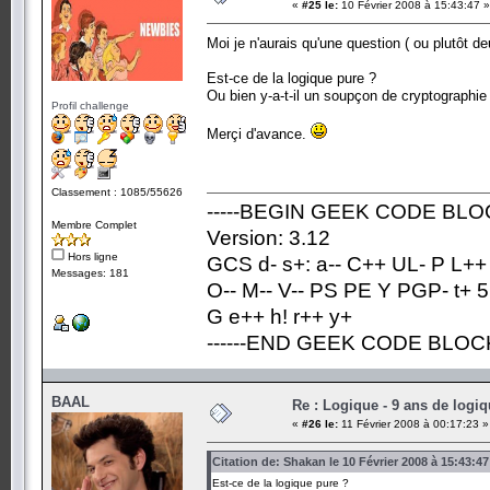
«
#25 le:
10 Février 2008 à 15:43:47 »
Moi je n'aurais qu'une question ( ou plutôt d
Est-ce de la logique pure ?
Ou bien y-a-t-il un soupçon de cryptographi
Profil challenge
Merçi d'avance.
Classement : 1085/55626
-----BEGIN GEEK CODE BLOC
Membre Complet
Version: 3.12
Hors ligne
GCS d- s+: a-- C++ UL- P L++
Messages: 181
O-- M-- V-- PS PE Y PGP- t+ 5
G e++ h! r++ y+
------END GEEK CODE BLOCK-
BAAL
Re : Logique - 9 ans de logi
«
#26 le:
11 Février 2008 à 00:17:23 »
Citation de: Shakan le 10 Février 2008 à 15:43:47
Est-ce de la logique pure ?