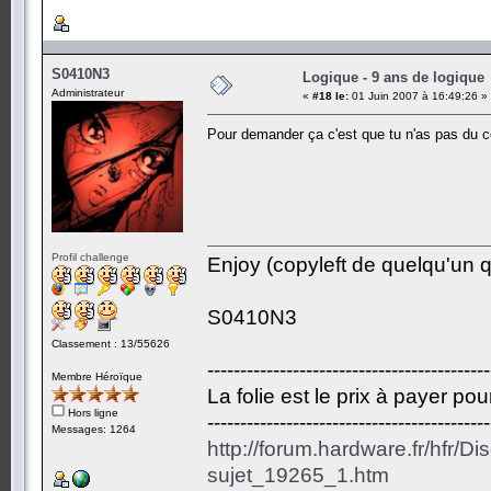
S0410N3
Logique - 9 ans de logique
Administrateur
«
#18 le:
01 Juin 2007 à 16:49:26 »
Pour demander ça c'est que tu n'as pas du c
Profil challenge
Enjoy (copyleft de quelqu'un qu
S0410N3
Classement : 13/55626
-------------------------------------------
Membre Héroïque
La folie est le prix à payer po
Hors ligne
-------------------------------------------
Messages: 1264
http://forum.hardware.fr/hfr/D
sujet_19265_1.htm