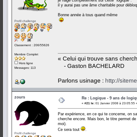
je nage complètement sur cette "logique".
il y aurai pas une âme charitable pour débloq
Bonne année à tous quand même
Profil challenge
Classement : 206/55626
Membre Complet
« Celui qui trouve sans cherc
Hors ligne
- Gaston BACHELARD
Messages: 113
Parlons usinage :
http://siteme
zours
Re : Logique - 9 ans de logi
«
#21 le:
01 Janvier 2008 à 23:05:55 
Par expérience, en ce qui te concerne, on sait
cherche encore. Mais bon, le titre permet de
moi).
Ce sera tout
.
Profil challenge