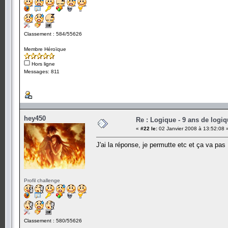
Classement : 584/55626
Membre Héroïque
Hors ligne
Messages: 811
hey450
Re : Logique - 9 ans de logi
«
#22 le:
02 Janvier 2008 à 13:52:08 
J'ai la réponse, je permutte etc et ça va pas , 
Profil challenge
Classement : 580/55626