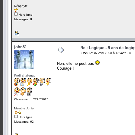
Néophyte
Hors ligne
Messages: 8
john81
Re : Logique - 9 ans de logi
«
#29 le:
07 Avril 2008 à 13:42:52 »
Non, elle ne peut pas
Courage !
Profil challenge
Classement : 272/55626
Membre Junior
Hors ligne
Messages: 62