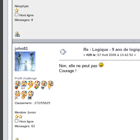
Néophyte
Hors ligne
Messages: 8
john81
Re : Logique - 9 ans de logi
«
#29 le:
07 Avril 2008 à 13:42:52 »
Non, elle ne peut pas
Courage !
Profil challenge
Classement : 272/55625
Membre Junior
Hors ligne
Messages: 62