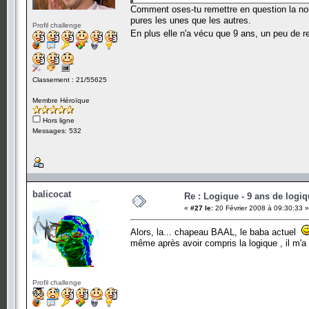
Comment oses-tu remettre en question la nob
pures les unes que les autres.
Profil challenge
En plus elle n'a vécu que 9 ans, un peu de
Classement : 21/55625
Membre Héroïque
Hors ligne
Messages: 532
balicocat
Re : Logique - 9 ans de logi
«
#27 le:
20 Février 2008 à 09:30:33 »
Alors, la... chapeau BAAL, le baba actuel
même après avoir compris la logique , il m'a f
Profil challenge