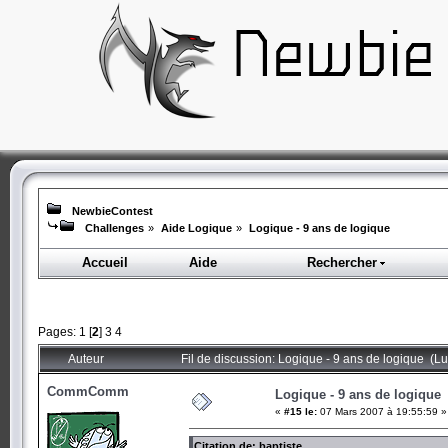
NewbieContest
Challenges
»
Aide Logique
»
Logique - 9 ans de logique
Accueil
Aide
Rechercher
Pages:
1
[
2
]
3
4
Auteur
Fil de discussion: Logique - 9 ans de logique (L
CommComm
Logique - 9 ans de logique
«
#15 le:
07 Mars 2007 à 19:55:59 »
Citation de: baptiste