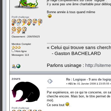
je nage complètement sur cette "logique".
il y aurai pas une âme charitable pour débloq
Bonne année à tous quand même
Profil challenge
Classement : 206/55625
Membre Complet
« Celui qui trouve sans cherc
Hors ligne
- Gaston BACHELARD
Messages: 113
Parlons usinage :
http://siteme
zours
Re : Logique - 9 ans de logi
«
#21 le:
01 Janvier 2008 à 23:05:55 
Par expérience, en ce qui te concerne, on sait
cherche encore. Mais bon, le titre permet de
moi).
Ce sera tout
.
Profil challenge