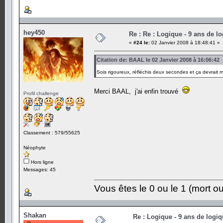
hey450
Re : Re : Logique - 9 ans de l
«
#24 le:
02 Janvier 2008 à 18:48:41 »
Citation de: BAAL le 02 Janvier 2008 à 16:06:42
Sois rigoureux, réfléchis deux secondes et ça devrait
Merci BAAL, j'ai enfin trouvé
Profil challenge
Classement : 579/55625
Néophyte
Hors ligne
Messages: 45
Vous êtes le 0 ou le 1 (mort ou
Shakan
Re : Logique - 9 ans de logi