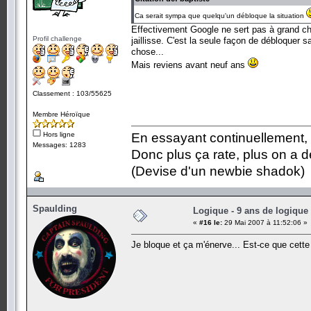
Ca serait sympa que quelqu'un débloque la situation
Effectivement Google ne sert pas à grand chos
Profil challenge
jaillisse. C'est la seule façon de débloquer s
chose...
Mais reviens avant neuf ans
Classement : 103/55625
Membre Héroïque
Hors ligne
En essayant continuellement, on
Messages: 1283
Donc plus ça rate, plus on a
(Devise d'un newbie shadok)
Spaulding
Logique - 9 ans de logique
«
#16 le:
29 Mai 2007 à 11:52:06 »
Je bloque et ça m'énerve... Est-ce que cette 