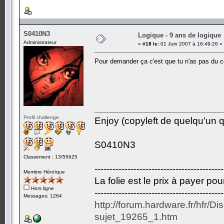
S0410N3
Logique - 9 ans de logique
Administrateur
«
#18 le:
01 Juin 2007 à 16:49:26 »
Pour demander ça c'est que tu n'as pas du c
Profil challenge
Enjoy (copyleft de quelqu'un qu
S0410N3
Classement : 13/55625
-------------------------------------------
Membre Héroïque
La folie est le prix à payer po
Hors ligne
-------------------------------------------
Messages: 1264
http://forum.hardware.fr/hfr/D
sujet_19265_1.htm