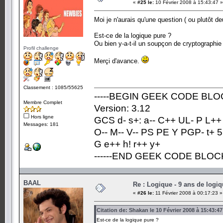
«
#25 le:
10 Février 2008 à 15:43:47 »
Moi je n'aurais qu'une question ( ou plutôt d
Est-ce de la logique pure ?
Ou bien y-a-t-il un soupçon de cryptographi
Profil challenge
Merçi d'avance.
Classement : 1085/55625
-----BEGIN GEEK CODE BLOC
Membre Complet
Version: 3.12
Hors ligne
GCS d- s+: a-- C++ UL- P L++
Messages: 181
O-- M-- V-- PS PE Y PGP- t+ 5
G e++ h! r++ y+
------END GEEK CODE BLOCK-
BAAL
Re : Logique - 9 ans de logi
«
#26 le:
11 Février 2008 à 00:17:23 »
Citation de: Shakan le 10 Février 2008 à 15:43:47
Est-ce de la logique pure ?