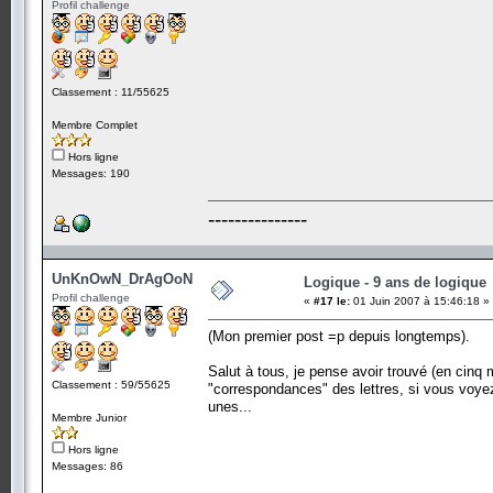
Profil challenge
Classement : 11/55625
Membre Complet
Hors ligne
Messages: 190
---------------
UnKnOwN_DrAgOoN
Logique - 9 ans de logique
Profil challenge
«
#17 le:
01 Juin 2007 à 15:46:18 »
(Mon premier post =p depuis longtemps).
Salut à tous, je pense avoir trouvé (en cinq m
Classement : 59/55625
"correspondances" des lettres, si vous voyez
unes...
Membre Junior
Hors ligne
Messages: 86