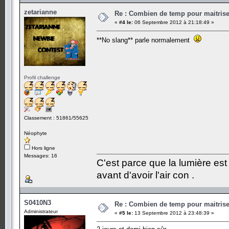
zetarianne
Re : Combien de temp pour maitris
«
#4 le:
06 Septembre 2012 à 21:18:49 »
**No slang** parle normalement
Profil challenge
Classement : 51861/55625
Néophyte
Hors ligne
Messages: 16
C'est parce que la lumière est 
avant d'avoir l'air con .
S0410N3
Re : Combien de temp pour maitris
Administrateur
«
#5 le:
13 Septembre 2012 à 23:48:39 »