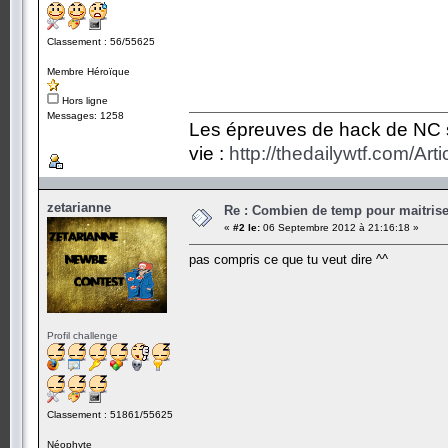
Classement : 56/55625
Membre Héroïque
Hors ligne
Messages: 1258
Les épreuves de hack de NC so
vie :
http://thedailywtf.com/Ar
zetarianne
Re : Combien de temp pour maitris
«
#2 le:
06 Septembre 2012 à 21:16:18 »
pas compris ce que tu veut dire ^^
Profil challenge
Classement : 51861/55625
Néophyte