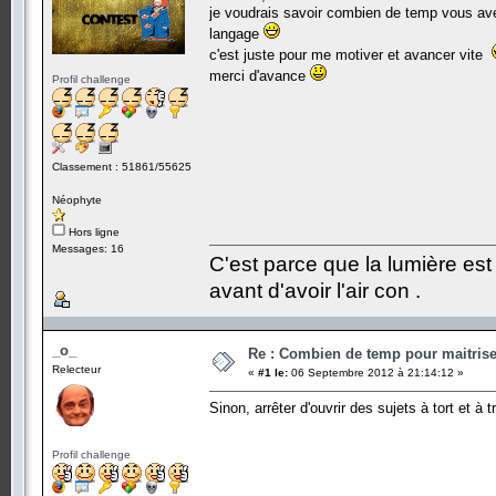
je voudrais savoir combien de temp vous ave
langage
c'est juste pour me motiver et avancer vite
merci d'avance
Profil challenge
Classement : 51861/55625
Néophyte
Hors ligne
Messages: 16
C'est parce que la lumière est 
avant d'avoir l'air con .
_o_
Re : Combien de temp pour maitris
Relecteur
«
#1 le:
06 Septembre 2012 à 21:14:12 »
Sinon, arrêter d'ouvrir des sujets à tort et à 
Profil challenge