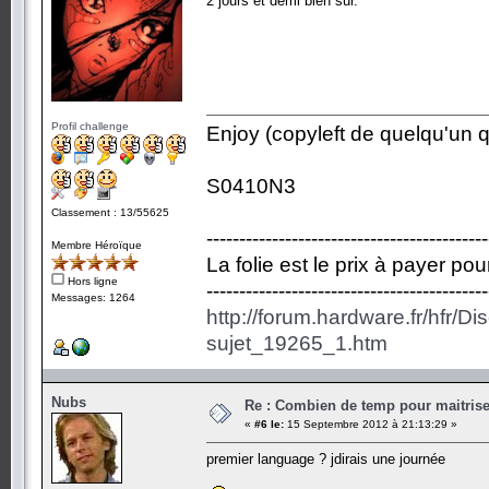
2 jours et demi bien sûr.
Profil challenge
Enjoy (copyleft de quelqu'un qu
S0410N3
Classement : 13/55625
-------------------------------------------
Membre Héroïque
La folie est le prix à payer po
Hors ligne
-------------------------------------------
Messages: 1264
http://forum.hardware.fr/hfr/D
sujet_19265_1.htm
Nubs
Re : Combien de temp pour maitris
«
#6 le:
15 Septembre 2012 à 21:13:29 »
premier language ? jdirais une journée