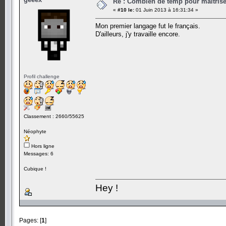
Re : Combien de temp pour maitris
«
#10 le:
01 Juin 2013 à 16:31:34 »
Mon premier langage fut le français.
D'ailleurs, j'y travaille encore.
Profil challenge
Classement : 2660/55625
Néophyte
Hors ligne
Messages: 6
Cubique !
Hey !
Pages: [
1
]