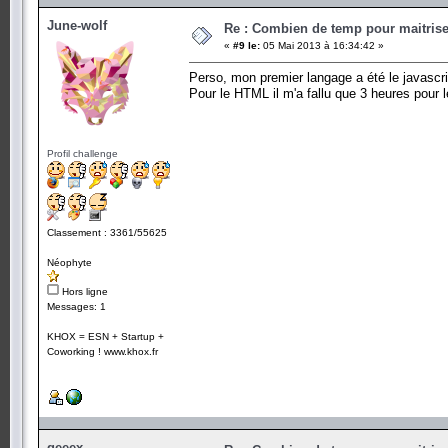
June-wolf
Re : Combien de temp pour maitris
«
#9 le:
05 Mai 2013 à 16:34:42 »
Perso, mon premier langage a été le javascri
Pour le HTML il m'a fallu que 3 heures pour 
Profil challenge
Classement : 3361/55625
Néophyte
Hors ligne
Messages: 1
KHOX = ESN + Startup +
Coworking ! www.khox.fr
geeex