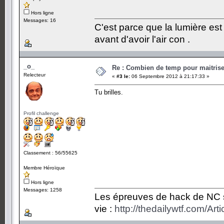
Hors ligne
Messages: 16
C'est parce que la lumière est 
avant d'avoir l'air con .
_o_
Re : Combien de temp pour maitris
Relecteur
«
#3 le:
06 Septembre 2012 à 21:17:33 »
Tu brilles.
Profil challenge
Classement : 56/55625
Membre Héroïque
Hors ligne
Messages: 1258
Les épreuves de hack de NC so
vie :
http://thedailywtf.com/Ar