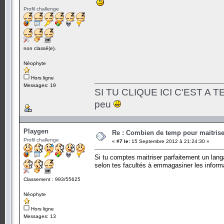
Profil challenge
non classé(e).
Néophyte
Hors ligne
Messages: 19
SI TU CLIQUE ICI C'EST A TES
peu
Playgen
Re : Combien de temp pour maitris
Profil challenge
«
#7 le:
15 Septembre 2012 à 21:24:30 »
Si tu comptes maitriser parfaitement un lan
selon tes facultés à emmagasiner les inform
Classement : 993/55625
Néophyte
Hors ligne
Messages: 13