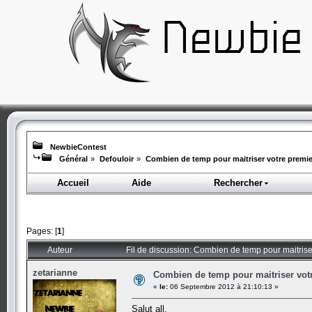
NewbieContest
Général
»
Defouloir
»
Combien de temp pour maitriser votre premi
Accueil
Aide
Rechercher
Pages: [
1
]
Auteur
Fil de discussion: Combien de temp pour maitris
zetarianne
Combien de temp pour maitriser vot
«
le:
06 Septembre 2012 à 21:10:13 »
Salut all,