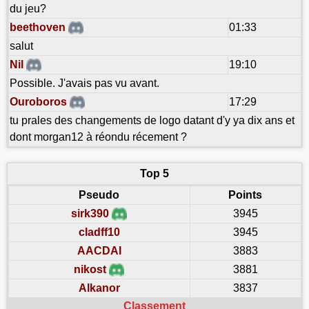
du jeu?
beethoven
01:33
salut
Nil
19:10
Possible. J'avais pas vu avant.
Ouroboros
17:29
tu prales des changements de logo datant d'y ya dix ans et
dont morgan12 à réondu récement ?
Top 5
Pseudo
Points
sirk390
3945
cladff10
3945
AACDAI
3883
nikost
3881
Alkanor
3837
Classement