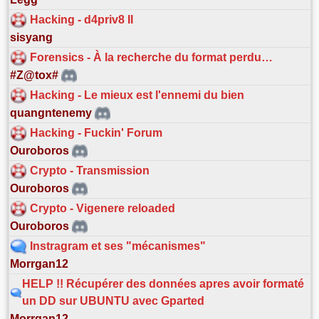
Hacking - d4priv8 II
sisyang
Forensics - À la recherche du format perdu…
#Z@tox#
Hacking - Le mieux est l'ennemi du bien
quangntenemy
Hacking - Fuckin' Forum
Ouroboros
Crypto - Transmission
Ouroboros
Crypto - Vigenere reloaded
Ouroboros
Instragram et ses "mécanismes"
Morrgan12
HELP !! Récupérer des données apres avoir formaté
un DD sur UBUNTU avec Gparted
Morrgan12