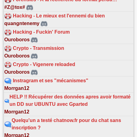
#Z@tox#
Hacking - Le mieux est l'ennemi du bien
quangntenemy
Hacking - Fuckin' Forum
Ouroboros
Crypto - Transmission
Ouroboros
Crypto - Vigenere reloaded
Ouroboros
Instragram et ses "mécanismes"
Morrgan12
HELP !! Récupérer des données apres avoir formaté
un DD sur UBUNTU avec Gparted
Morrgan12
Quelqu'un a testé chatnow.fr pour du chat sans
inscription ?
Morrgan12