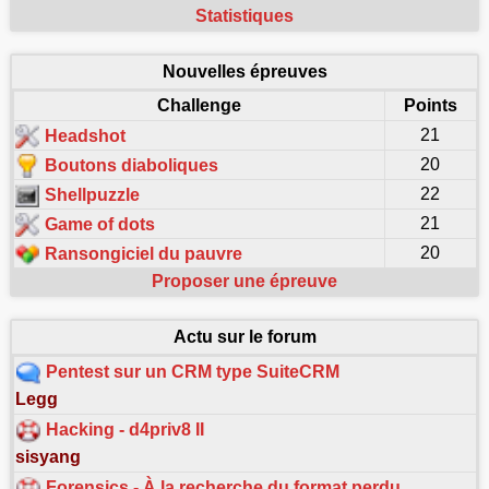
Statistiques
Nouvelles épreuves
Challenge
Points
21
Headshot
20
Boutons diaboliques
22
Shellpuzzle
21
Game of dots
20
Ransongiciel du pauvre
Proposer une épreuve
Actu sur le forum
Pentest sur un CRM type SuiteCRM
Legg
Hacking - d4priv8 II
sisyang
Forensics - À la recherche du format perdu…