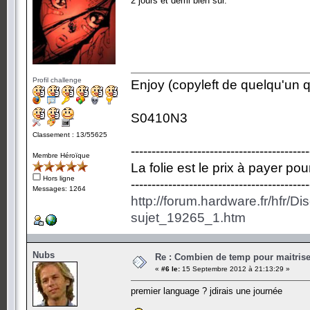
2 jours et demi bien sûr.
Profil challenge
Enjoy (copyleft de quelqu'un qu
S0410N3
Classement : 13/55625
-------------------------------------------
Membre Héroïque
La folie est le prix à payer po
Hors ligne
-------------------------------------------
Messages: 1264
http://forum.hardware.fr/hfr/D
sujet_19265_1.htm
Nubs
Re : Combien de temp pour maitris
«
#6 le:
15 Septembre 2012 à 21:13:29 »
premier language ? jdirais une journée