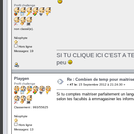
Profil challenge
non classé(e).
Néophyte
Hors ligne
Messages: 19
SI TU CLIQUE ICI C'EST A TES
peu
Playgen
Re : Combien de temp pour maitris
Profil challenge
«
#7 le:
15 Septembre 2012 à 21:24:30 »
Si tu comptes maitriser parfaitement un lan
selon tes facultés à emmagasiner les inform
Classement : 993/55625
Néophyte
Hors ligne
Messages: 13