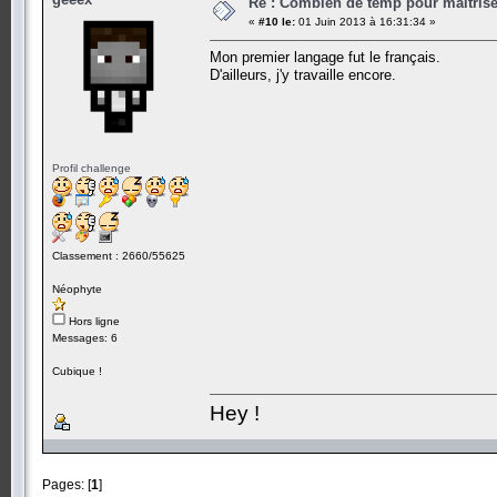
Re : Combien de temp pour maitris
«
#10 le:
01 Juin 2013 à 16:31:34 »
Mon premier langage fut le français.
D'ailleurs, j'y travaille encore.
Profil challenge
Classement : 2660/55625
Néophyte
Hors ligne
Messages: 6
Cubique !
Hey !
Pages: [
1
]