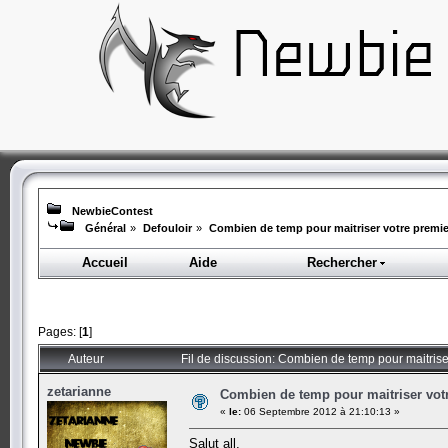
NewbieContest
Général
»
Defouloir
»
Combien de temp pour maitriser votre premi
Accueil
Aide
Rechercher
Pages: [
1
]
Auteur
Fil de discussion: Combien de temp pour maitris
zetarianne
Combien de temp pour maitriser vot
«
le:
06 Septembre 2012 à 21:10:13 »
Salut all,