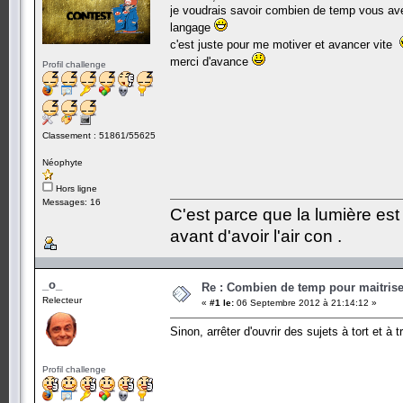
je voudrais savoir combien de temp vous ave
langage
c'est juste pour me motiver et avancer vite
merci d'avance
Profil challenge
Classement : 51861/55625
Néophyte
Hors ligne
Messages: 16
C'est parce que la lumière est 
avant d'avoir l'air con .
_o_
Re : Combien de temp pour maitris
Relecteur
«
#1 le:
06 Septembre 2012 à 21:14:12 »
Sinon, arrêter d'ouvrir des sujets à tort et à 
Profil challenge