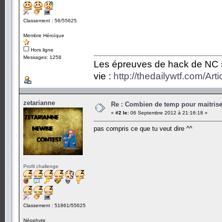
Classement : 56/55625
Membre Héroïque
Hors ligne
Messages: 1258
Les épreuves de hack de NC so
vie :
http://thedailywtf.com/Ar
zetarianne
Re : Combien de temp pour maitris
«
#2 le:
06 Septembre 2012 à 21:16:18 »
pas compris ce que tu veut dire ^^
Profil challenge
Classement : 51861/55625
Néophyte