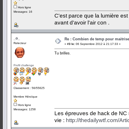
Hors ligne
Messages: 16
C'est parce que la lumière est 
avant d'avoir l'air con .
_o_
Re : Combien de temp pour maitris
Relecteur
«
#3 le:
06 Septembre 2012 à 21:17:33 »
Tu brilles.
Profil challenge
Classement : 56/55625
Membre Héroïque
Hors ligne
Messages: 1258
Les épreuves de hack de NC so
vie :
http://thedailywtf.com/Ar