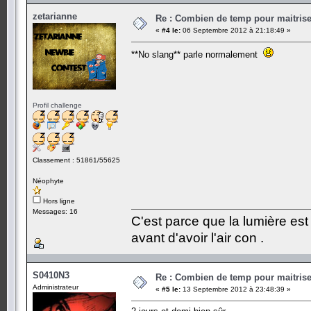
zetarianne
Re : Combien de temp pour maitris
«
#4 le:
06 Septembre 2012 à 21:18:49 »
**No slang** parle normalement
Profil challenge
Classement : 51861/55625
Néophyte
Hors ligne
Messages: 16
C'est parce que la lumière est 
avant d'avoir l'air con .
S0410N3
Re : Combien de temp pour maitris
Administrateur
«
#5 le:
13 Septembre 2012 à 23:48:39 »