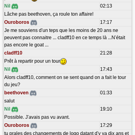
Nil
02:13
Lâche pas beethoven, ça roule ton affaire!
Ouroboros
17:17
Je me souviens d'un teps que les moins de 20 ans ne
peuvent pas connaitre ... cladff10 en ce temps là ...N'était
pas encore le goat ...
cladff10
21:28
Prêt à repartir pour un tour
Nil
17:43
Alors cladff10, comment on se sent quand on a fait le tour
du jeu?
beethoven
01:33
salut
Nil
19:10
Possible. J'avais pas vu avant.
Ouroboros
17:29
tu prales des changements de logo datant d'y ya dix ans et