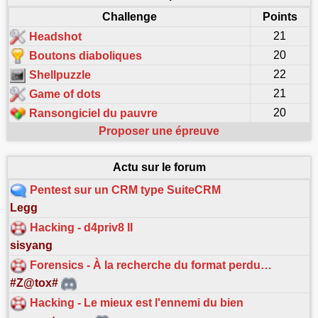
Challenge
Points
21
Headshot
20
Boutons diaboliques
22
Shellpuzzle
21
Game of dots
20
Ransongiciel du pauvre
Proposer une épreuve
Actu sur le forum
Pentest sur un CRM type SuiteCRM
Legg
Hacking - d4priv8 II
sisyang
Forensics - À la recherche du format perdu…
#Z@tox#
Hacking - Le mieux est l'ennemi du bien