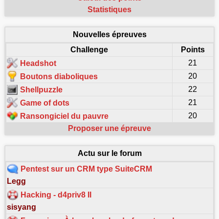
Statistiques
Nouvelles épreuves
Challenge
Points
21
Headshot
20
Boutons diaboliques
22
Shellpuzzle
21
Game of dots
20
Ransongiciel du pauvre
Proposer une épreuve
Actu sur le forum
Pentest sur un CRM type SuiteCRM
Legg
Hacking - d4priv8 II
sisyang