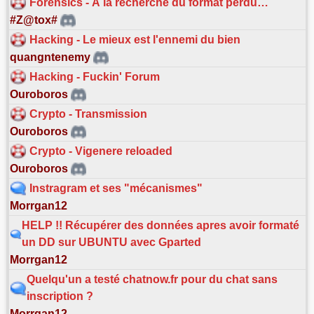
Forensics - À la recherche du format perdu…
#Z@tox#
Hacking - Le mieux est l'ennemi du bien
quangntenemy
Hacking - Fuckin' Forum
Ouroboros
Crypto - Transmission
Ouroboros
Crypto - Vigenere reloaded
Ouroboros
Instragram et ses "mécanismes"
Morrgan12
HELP !! Récupérer des données apres avoir formaté
un DD sur UBUNTU avec Gparted
Morrgan12
Quelqu'un a testé chatnow.fr pour du chat sans
inscription ?
Morrgan12