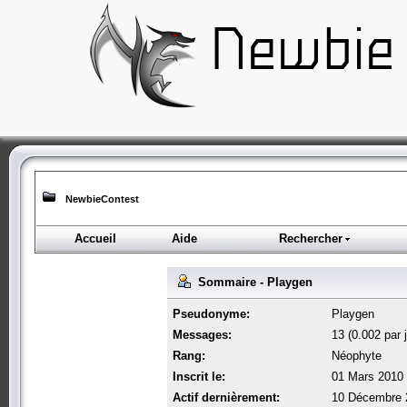
NewbieContest
Accueil
Aide
Rechercher
Sommaire - Playgen
Pseudonyme:
Playgen
Messages:
13 (0.002 par j
Rang:
Néophyte
Inscrit le:
01 Mars 2010 
Actif dernièrement:
10 Décembre 