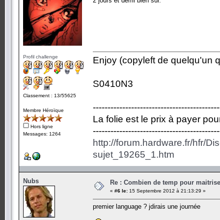
2 jours et demi bien sûr.
Profil challenge
Enjoy (copyleft de quelqu'un qu
S0410N3
Classement : 13/55625
-------------------------------------------
Membre Héroïque
La folie est le prix à payer po
Hors ligne
-------------------------------------------
Messages: 1264
http://forum.hardware.fr/hfr/D
sujet_19265_1.htm
Nubs
Re : Combien de temp pour maitris
«
#6 le:
15 Septembre 2012 à 21:13:29 »
premier language ? jdirais une journée