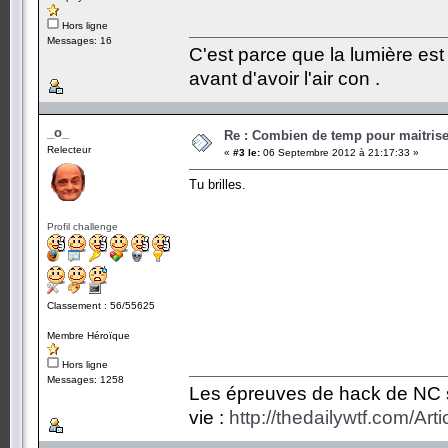
Hors ligne
Messages: 16
C'est parce que la lumière est 
avant d'avoir l'air con .
_o_
Re : Combien de temp pour maitris
Relecteur
«
#3 le:
06 Septembre 2012 à 21:17:33 »
Tu brilles.
Profil challenge
Classement : 56/55625
Membre Héroïque
Hors ligne
Messages: 1258
Les épreuves de hack de NC so
vie :
http://thedailywtf.com/Ar