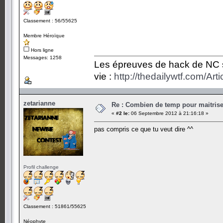
Classement : 56/55625
Membre Héroïque
Hors ligne
Messages: 1258
Les épreuves de hack de NC so
vie :
http://thedailywtf.com/Ar
zetarianne
Re : Combien de temp pour maitris
«
#2 le:
06 Septembre 2012 à 21:16:18 »
pas compris ce que tu veut dire ^^
Profil challenge
Classement : 51861/55625
Néophyte