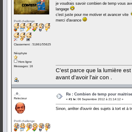
je voudrais savoir combien de temp vous ave
langage
c'est juste pour me motiver et avancer vite
merci d'avance
Profil challenge
Classement : 51861/55625
Néophyte
Hors ligne
Messages: 16
C'est parce que la lumière est 
avant d'avoir l'air con .
_o_
Re : Combien de temp pour maitris
Relecteur
«
#1 le:
06 Septembre 2012 à 21:14:12 »
Sinon, arrêter d'ouvrir des sujets à tort et à 
Profil challenge