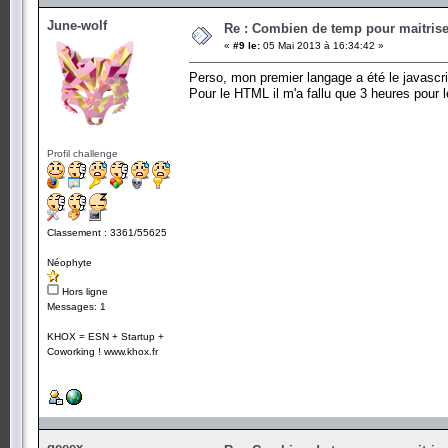
June-wolf
Re : Combien de temp pour maitris
«
#9 le:
05 Mai 2013 à 16:34:42 »
Perso, mon premier langage a été le javascri
Pour le HTML il m'a fallu que 3 heures pour 
Profil challenge
Classement : 3361/55625
Néophyte
Hors ligne
Messages: 1
KHOX = ESN + Startup +
Coworking ! www.khox.fr
geeex