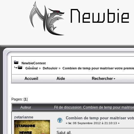
NewbieContest
Général
»
Defouloir
»
Combien de temp pour maitriser votre premi
Accueil
Aide
Rechercher
Pages: [
1
]
Auteur
Fil de discussion: Combien de temp pour maitris
zetarianne
Combien de temp pour maitriser vot
«
le:
06 Septembre 2012 à 21:10:13 »
Salut all,