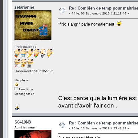
zetarianne
Re : Combien de temp pour maitris
«
#4 le:
06 Septembre 2012 à 21:18:49 »
**No slang** parle normalement
Profil challenge
Classement : 51861/55625
Néophyte
Hors ligne
Messages: 16
C'est parce que la lumière est 
avant d'avoir l'air con .
S0410N3
Re : Combien de temp pour maitris
Administrateur
«
#5 le:
13 Septembre 2012 à 23:48:39 »