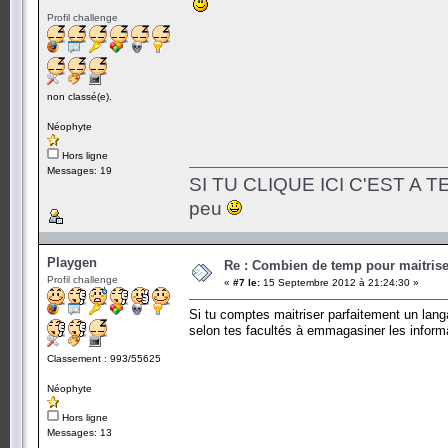
Profil challenge
non classé(e).
Néophyte
Hors ligne
Messages: 19
SI TU CLIQUE ICI C'EST A TES
peu
Playgen
Re : Combien de temp pour maitris
Profil challenge
«
#7 le:
15 Septembre 2012 à 21:24:30 »
Si tu comptes maitriser parfaitement un lan
selon tes facultés à emmagasiner les inform
Classement : 993/55625
Néophyte
Hors ligne
Messages: 13