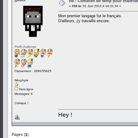
Re : Combien de temp pour maitris
«
#10 le:
01 Juin 2013 à 16:31:34 »
Mon premier langage fut le français.
D'ailleurs, j'y travaille encore.
Profil challenge
Classement : 2660/55625
Néophyte
Hors ligne
Messages: 6
Cubique !
Hey !
Pages: [
1
]