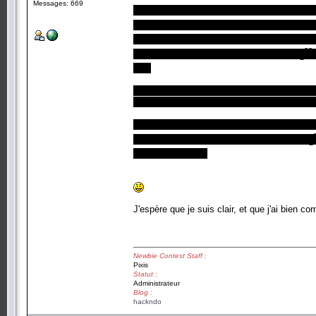
Messages: 669
Le problème peut être ramené à 4096 seconde
2**12 = 2**23), pour que la réponse soit bien 2
des entiers modulo 2, donc 0 et 1) avec de
23
vectoriel de dimension 12, sous EV de F
2
une.
Si une telle partition n'existe pas, ça veut di
des solutions couvertes par deux information
Ce que tu as montré, finalement, c'est que s
boules ne suffiront pas à décrire l'espace F
2
faudrait le montrer
J'espère que je suis clair, et que j'ai bien
Newbie Contest Staff :
Pixis
Statut :
Administrateur
Blog :
hackndo