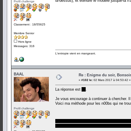
là-dessus), et étendre le modèle jusque-là n'a
Profil challenge
Classement : 18/55625
Membre Senior
Hors ligne
Messages: 316
L'entropie vient en mangeant.
BAAL
Re : Enigme du soir, Bonsoir
«
#102 le:
02 Mars 2017 à 04:53:42 »
La réponse est
20
.
Je vous encourage à continuer à chercher. I
Voici ma méthode pour les n00bs qui ne trou
Profil challenge
On a q questions et un message de m b
On pourra donc générer 2^m messages d