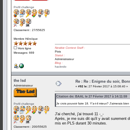
Profil challenge
Classement : 27/55625
Membre Héroïque
Newbie Contest Staff :
Hors ligne
Pixis
Messages: 669
Statut :
Administrateur
Blog :
hackndo
the lsd
Re : Re : Enigme du soir, Bons
Administrateur
«
#92 le:
27 Février 2017 à 15:08:40 »
Citation de: BAAL le 27 Février 2017 à 14:11:59
Je crois pouvoir faire 18. Y'a-t-il mieux? J'aimerais bie
Profil challenge
J'ai cherché, j'ai trouvé 11 -_-
Après, je me suis dit qu'il y avait surement 
mis en PLS durant 30 minutes.
Classement : 200/55625