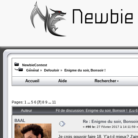
NewbieContest
Général
»
Defouloir
»
Enigme du soir, Bonsoir !
Accueil
Aide
Rechercher
Pages:
1
...
5
6
[
7
]
8
9
...
11
Auteur
Fil de discussion: Enigme du soir, Bonsoir ! (Lu 
BAAL
Re : Enigme du soir, Bonsoir
«
#90 le:
27 Février 2017 à 14:11:59 
Je crois pouvoir faire 18. Y'a-t-il mieux? J'ai