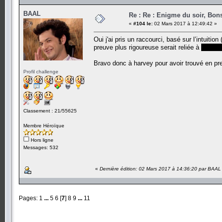
BAAL
Re : Re : Enigme du soir, Bons
«
#104 le:
02 Mars 2017 à 12:49:42 »
Oui j'ai pris un raccourci, basé sur l’intuiti
preuve plus rigoureuse serait reliée à
Hammi
Bravo donc à harvey pour avoir trouvé en p
Profil challenge
Classement : 21/55625
Membre Héroïque
Hors ligne
Messages: 532
«
Dernière édition: 02 Mars 2017 à 14:36:20 par BAAL
Pages:
1
...
5
6
[
7
]
8
9
...
11