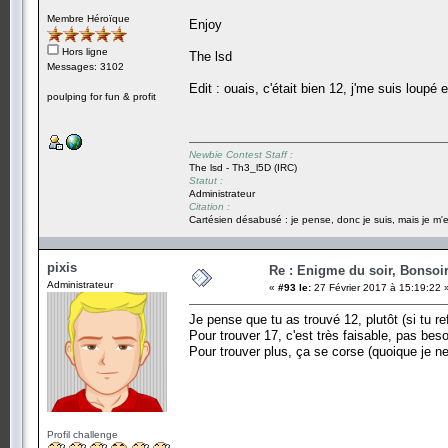
Membre Héroïque
Enjoy
Hors ligne
The lsd
Messages: 3102
Edit : ouais, c'était bien 12, j'me suis loupé
poulping for fun & profit
Newbie Contest Staff :
The lsd - Th3_l5D (IRC)
Statut :
Administrateur
Citation :
Cartésien désabusé : je pense, donc je suis, mais je m'e
pixis
Re : Enigme du soir, Bonsoir
Administrateur
«
#93 le:
27 Février 2017 à 15:19:22 
Je pense que tu as trouvé 12, plutôt (si tu re
Pour trouver 17, c'est très faisable, pas bes
Pour trouver plus, ça se corse (quoique je
Profil challenge