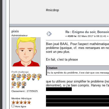
#micdrop
pixis
Re : Enigme du soir, Bonsoir
Administrateur
«
#103 le:
02 Mars 2017 à 08:11:41 »
Bien joué BAAL. Pour l'aspect mathématique,
problème (quoique, cf. mes remarques en noi
sont un peu plus.
En fait, c'est ta phrase
Citation
Profil challenge
Vu la symétrie du problème, il est clair que ces messag
que tu utilises pour simplifier le problème (
démontrer), si j'ai bien compris. Harvey ne 
réponse est <= 20
Classement : 27/55625
En effet, il cherche maintenant à prouver l'e
Membre Héroïque
Avec ton raisonnement, on montre qu'il ne p
qu'il existe 2^12 solutions toutes distantes 
Hors ligne