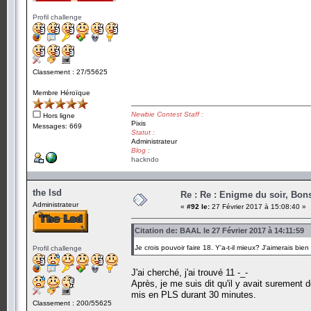
Profil challenge
Classement : 27/55625
Membre Héroïque
Newbie Contest Staff :
Hors ligne
Pixis
Messages: 669
Statut :
Administrateur
Blog :
hackndo
the lsd
Re : Re : Enigme du soir, Bons
Administrateur
«
#92 le:
27 Février 2017 à 15:08:40 »
Citation de: BAAL le 27 Février 2017 à 14:11:59
Je crois pouvoir faire 18. Y'a-t-il mieux? J'aimerais bie
Profil challenge
J'ai cherché, j'ai trouvé 11 -_-
Après, je me suis dit qu'il y avait surement 
mis en PLS durant 30 minutes.
Classement : 200/55625