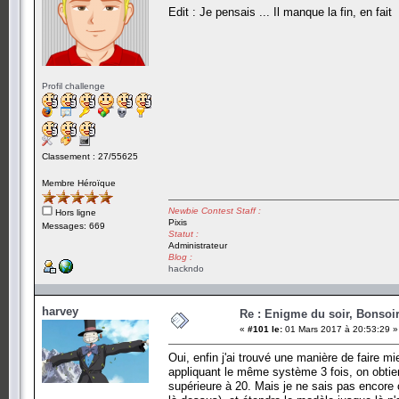
Edit : Je pensais ... Il manque la fin, en fait
Profil challenge
Classement : 27/55625
Membre Héroïque
Newbie Contest Staff :
Hors ligne
Pixis
Messages: 669
Statut :
Administrateur
Blog :
hackndo
harvey
Re : Enigme du soir, Bonsoir
«
#101 le:
01 Mars 2017 à 20:53:29 »
Oui, enfin j'ai trouvé une manière de faire mi
appliquant le même système 3 fois, on obtien
supérieure à 20. Mais je ne sais pas encore 