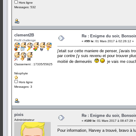
Hors ligne
Messages: 532
clement2B
Re : Enigme du soir, Bonsoir
Profil challenge
«
#99 le:
01 Mars 2017 à 02:26:12 »
j'etait sur cette maniere de penser, j'avais t
par contre j'y suis revenu et pour trouver p
moitié de demeurés
je vais me couché
Classement : 17335/55625
Néophyte
Hors ligne
Messages: 3
pixis
Re : Enigme du soir, Bonsoir
Administrateur
«
#100 le:
01 Mars 2017 à 08:47:29 »
Pour information, Harvey a trouvé, bravo à lu