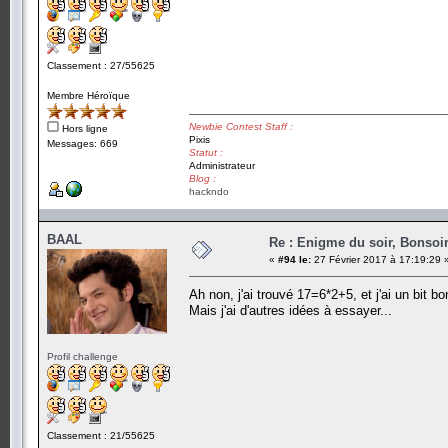
Classement : 27/55625
Membre Héroïque
Newbie Contest Staff :
Hors ligne
Pixis
Messages: 669
Statut :
Administrateur
Blog :
hackndo
BAAL
Re : Enigme du soir, Bonsoir
«
#94 le:
27 Février 2017 à 17:19:29 
Ah non, j'ai trouvé 17=6*2+5, et j'ai un bit 
Mais j'ai d'autres idées à essayer...
Profil challenge
Classement : 21/55625