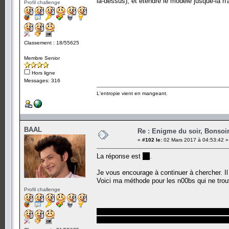
là-dessus), et étendre le modèle jusque-là n'a
Profil challenge
Classement : 18/55625
Membre Senior
Hors ligne
Messages: 316
L'entropie vient en mangeant.
BAAL
Re : Enigme du soir, Bonsoir
«
#102 le:
02 Mars 2017 à 04:53:42 »
La réponse est
20
.
Je vous encourage à continuer à chercher. I
Voici ma méthode pour les n00bs qui ne trou
Profil challenge
On a q questions et un message de m b
On pourra donc générer 2^m messages d