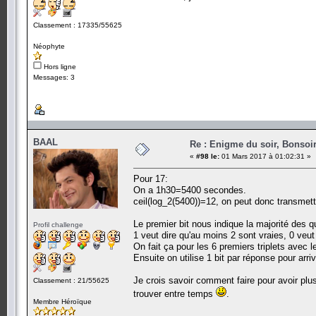
Classement : 17335/55625
Néophyte
Hors ligne
Messages: 3
BAAL
Re : Enigme du soir, Bonsoir
«
#98 le:
01 Mars 2017 à 01:02:31 »
Pour 17:
On a 1h30=5400 secondes.
ceil(log_2(5400))=12, on peut donc transmettr
Le premier bit nous indique la majorité des q
Profil challenge
1 veut dire qu'au moins 2 sont vraies, 0 ve
On fait ça pour les 6 premiers triplets avec 
Ensuite on utilise 1 bit par réponse pour arriv
Je crois savoir comment faire pour avoir plu
Classement : 21/55625
trouver entre temps
.
Membre Héroïque