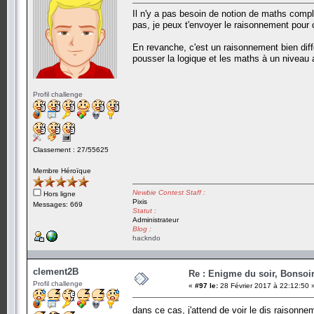
Il n'y a pas besoin de notion de maths compl
pas, je peux t'envoyer le raisonnement pour c
En revanche, c'est un raisonnement bien diffé
pousser la logique et les maths à un niveau
Profil challenge
Classement : 27/55625
Membre Héroïque
Newbie Contest Staff :
Hors ligne
Pixis
Messages: 669
Statut :
Administrateur
Blog :
hackndo
clement2B
Re : Enigme du soir, Bonsoir
Profil challenge
«
#97 le:
28 Février 2017 à 22:12:50 
dans ce cas, j'attend de voir le dis raisonn