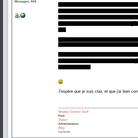
Messages: 669
Le problème peut être ramené à 4096 seconde
2**12 = 2**23), pour que la réponse soit bien 2
des entiers modulo 2, donc 0 et 1) avec de
23
vectoriel de dimension 12, sous EV de F
2
une.
Si une telle partition n'existe pas, ça veut di
des solutions couvertes par deux information
Ce que tu as montré, finalement, c'est que s
boules ne suffiront pas à décrire l'espace F
2
faudrait le montrer
J'espère que je suis clair, et que j'ai bien
Newbie Contest Staff :
Pixis
Statut :
Administrateur
Blog :
hackndo