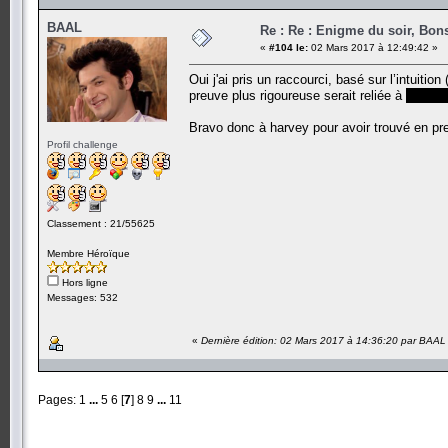
BAAL
Re : Re : Enigme du soir, Bons
«
#104 le:
02 Mars 2017 à 12:49:42 »
Oui j'ai pris un raccourci, basé sur l’intuiti
preuve plus rigoureuse serait reliée à
Hammi
Bravo donc à harvey pour avoir trouvé en p
Profil challenge
Classement : 21/55625
Membre Héroïque
Hors ligne
Messages: 532
«
Dernière édition: 02 Mars 2017 à 14:36:20 par BAAL
Pages:
1
...
5
6
[
7
]
8
9
...
11