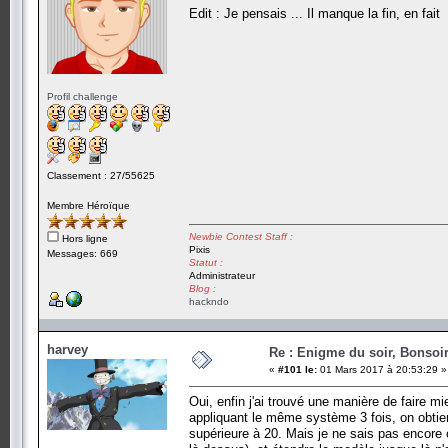
Edit : Je pensais ... Il manque la fin, en fait
Profil challenge
Classement : 27/55625
Membre Héroïque
Newbie Contest Staff :
Hors ligne
Pixis
Messages: 669
Statut :
Administrateur
Blog :
hackndo
harvey
Re : Enigme du soir, Bonsoir
«
#101 le:
01 Mars 2017 à 20:53:29 »
Oui, enfin j'ai trouvé une manière de faire mi
appliquant le même système 3 fois, on obtien
supérieure à 20. Mais je ne sais pas encore 