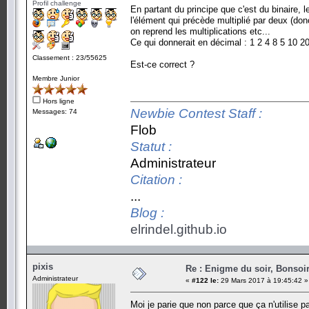
Profil challenge
En partant du principe que c'est du binaire,
l'élément qui précède multiplié par deux (donc
on reprend les multiplications etc...
Ce qui donnerait en décimal : 1 2 4 8 5 10 20
Classement : 23/55625
Est-ce correct ?
Membre Junior
Hors ligne
Newbie Contest Staff :
Messages: 74
Flob
Statut :
Administrateur
Citation :
...
Blog :
elrindel.github.io
pixis
Re : Enigme du soir, Bonsoir
Administrateur
«
#122 le:
29 Mars 2017 à 19:45:42 »
Moi je parie que non parce que ça n'utilise pa