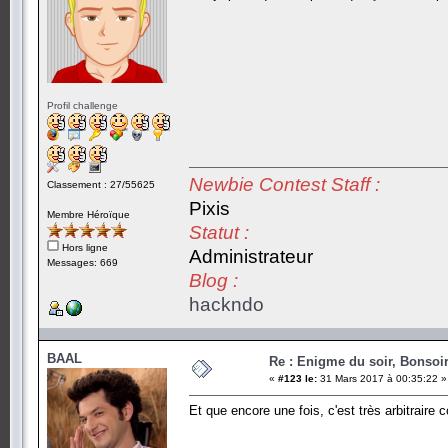
Profil challenge
Newbie Contest Staff :
Classement : 27/55625
Pixis
Membre Héroïque
Statut :
Hors ligne
Administrateur
Messages: 669
Blog :
hackndo
BAAL
Re : Enigme du soir, Bonsoir
«
#123 le:
31 Mars 2017 à 00:35:22 »
Et que encore une fois, c'est très arbitraire