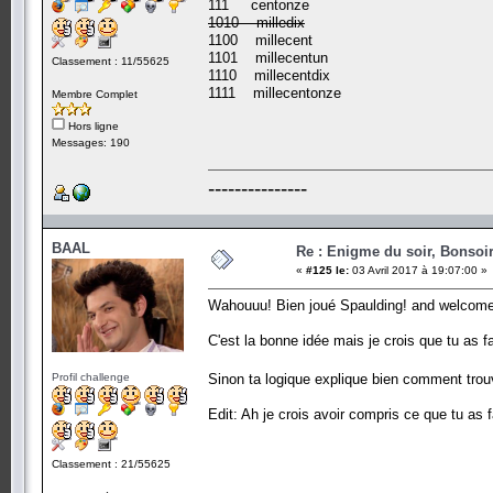
111 centonze
1010 milledix
1100 millecent
1101 millecentun
Classement : 11/55625
1110 millecentdix
1111 millecentonze
Membre Complet
Hors ligne
Messages: 190
---------------
BAAL
Re : Enigme du soir, Bonsoir
«
#125 le:
03 Avril 2017 à 19:07:00 »
Wahouuu! Bien joué Spaulding! and welcom
C'est la bonne idée mais je crois que tu as fa
Profil challenge
Sinon ta logique explique bien comment trou
Edit: Ah je crois avoir compris ce que tu as f
Classement : 21/55625