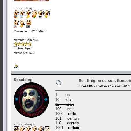
Profil challenge
Classement : 21/55625
Membre Héroïque
Hors ligne
Messages: 532
Spaulding
Re : Enigme du soir, Bonsoir
«
#124 le:
03 Avril 2017 à 15:04:39 »
1 un
10 dix
11 onze
100 cent
1000 mille
101 centun
110 centdix
Profil challenge
1001 milleun