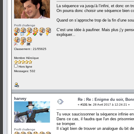
La séquence va jusqu’à l’infini, et donc on t
On pourra donc choisir une séquence bien co
Quand on s’approche trop de la fin d’une so
Profil challenge
C’est une idée à paufiner. Mais plus j’y pens
expliquer...
Classement : 21/55625
Membre Héroïque
Hors ligne
Messages: 532
harvey
Re : Re : Enigme du soir, Bons
«
#131 le:
28 Avril 2017 à 12:24:21 »
Tu veux saucissonner la séquence infinie en
Dans ce cas, il faudra que l'un des prisonnie
se tromper.
Il s'agit bien de trouver un analogue du bit d
Profil challenge