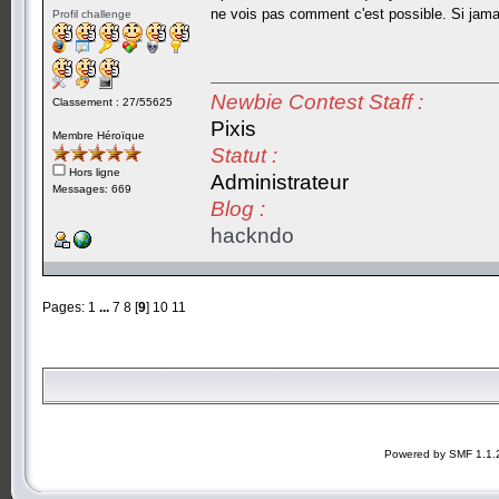
ne vois pas comment c'est possible. Si jamai
Profil challenge
Newbie Contest Staff :
Classement : 27/55625
Pixis
Membre Héroïque
Statut :
Hors ligne
Administrateur
Messages: 669
Blog :
hackndo
Pages:
1
...
7
8
[
9
]
10
11
Powered by SMF 1.1.