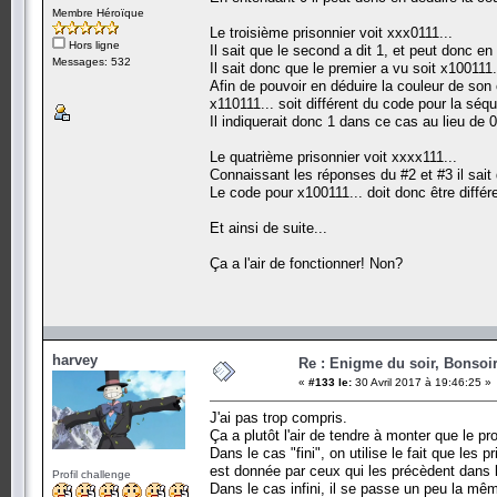
Membre Héroïque
Le troisième prisonnier voit xxx0111...
Hors ligne
Il sait que le second a dit 1, et peut donc en
Messages: 532
Il sait donc que le premier a vu soit x100111..
Afin de pouvoir en déduire la couleur de son
x110111... soit différent du code pour la séq
Il indiquerait donc 1 dans ce cas au lieu de 0
Le quatrième prisonnier voit xxxx111...
Connaissant les réponses du #2 et #3 il sai
Le code pour x100111... doit donc être différ
Et ainsi de suite...
Ça a l'air de fonctionner! Non?
harvey
Re : Enigme du soir, Bonsoir
«
#133 le:
30 Avril 2017 à 19:46:25 »
J'ai pas trop compris.
Ça a plutôt l'air de tendre à monter que le p
Dans le cas "fini", on utilise le fait que les 
est donnée par ceux qui les précèdent dans 
Profil challenge
Dans le cas infini, il se passe un peu la m