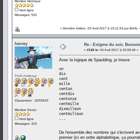
Membre Héroïque
Hors ligne
Messages: 532
«
Dernière édition: 03 Avril 2017 à 19:11:54 par BAAL
harvey
Re : Enigme du soir, Bonsoir
«
#126 le:
04 Avril 2017 à 20:09:46 »
Avec la logique de Spaulding, je trouve
un
dix
Profil challenge
cent
mille
centun
centdix
centonze
Classement : 18/55625
centmille
dixmilleun
Membre Senior
centmilleun
...
Hors ligne
Messages: 316
De l'ensemble des nombres qui s'écrivent avec
premier (ici en ordre alphabétique, ça pourrai