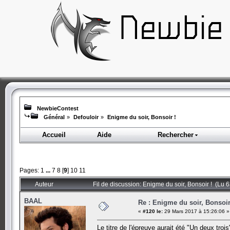
NewbieContest
Général
»
Defouloir
»
Enigme du soir, Bonsoir !
Accueil
Aide
Rechercher
Pages:
1
...
7
8
[
9
]
10
11
Auteur
Fil de discussion: Enigme du soir, Bonsoir ! (Lu 
BAAL
Re : Enigme du soir, Bonsoir
«
#120 le:
29 Mars 2017 à 15:26:06 »
Le titre de l'épreuve aurait été "Un deux trois