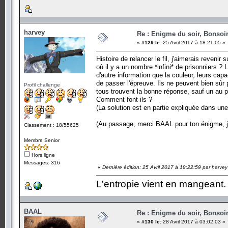
harvey
Re : Enigme du soir, Bonsoir
«
#129 le:
25 Avril 2017 à 18:21:05 »
Histoire de relancer le fil, j'aimerais revenir s
où il y a un nombre *infini* de prisonniers ?
d'autre information que la couleur, leurs capa
de passer l'épreuve. Ils ne peuvent bien sûr p
Profil challenge
tous trouvent la bonne réponse, sauf un au p
Comment font-ils ?
(La solution est en partie expliquée dans un
(Au passage, merci BAAL pour ton énigme, je
Classement : 18/55625
Membre Senior
Hors ligne
Messages: 316
«
Dernière édition: 25 Avril 2017 à 18:22:59 par harvey
L'entropie vient en mangeant.
BAAL
Re : Enigme du soir, Bonsoir
«
#130 le:
28 Avril 2017 à 03:02:03 »