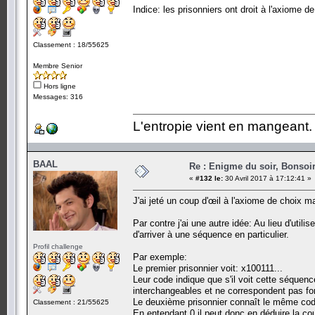
Indice: les prisonniers ont droit à l'axiome de
Classement : 18/55625
Membre Senior
Hors ligne
Messages: 316
L'entropie vient en mangeant.
BAAL
Re : Enigme du soir, Bonsoir
«
#132 le:
30 Avril 2017 à 17:12:41 »
J'ai jeté un coup d'œil à l'axiome de choix m
Par contre j'ai une autre idée: Au lieu d'util
d'arriver à une séquence en particulier.
Profil challenge
Par exemple:
Le premier prisonnier voit: x100111...
Leur code indique que s'il voit cette séquence,
interchangeables et ne correspondent pas fo
Le deuxième prisonnier connaît le même code,
Classement : 21/55625
En entendant 0 il peut donc en déduire la co