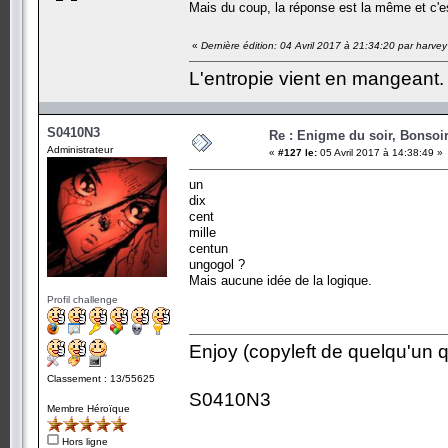
Mais du coup, la réponse est la même et c'e
«
Dernière édition: 04 Avril 2017 à 21:34:20 par harvey
L'entropie vient en mangeant.
S0410N3
Re : Enigme du soir, Bonsoir
Administrateur
«
#127 le:
05 Avril 2017 à 14:38:49 »
un
dix
cent
mille
centun
ungogol ?
Mais aucune idée de la logique.
Profil challenge
Enjoy (copyleft de quelqu'un qu
Classement : 13/55625
S0410N3
Membre Héroïque
Hors ligne
-------------------------------------------