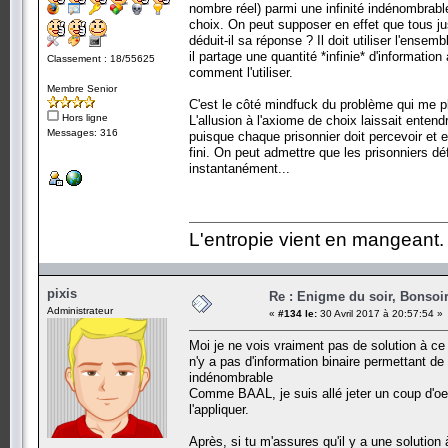
nombre réel) parmi une infinité indénombrable 
choix. On peut supposer en effet que tous 
déduit-il sa réponse ? Il doit utiliser l'ens
il partage une quantité *infinie* d'informati
Classement : 18/55625
comment l'utiliser.
Membre Senior
C'est le côté mindfuck du problème qui me p
Hors ligne
L'allusion à l'axiome de choix laissait ente
Messages: 316
puisque chaque prisonnier doit percevoir et ex
fini. On peut admettre que les prisonniers dé
instantanément...
L'entropie vient en mangeant.
pixis
Re : Enigme du soir, Bonsoir
Administrateur
«
#134 le:
30 Avril 2017 à 20:57:54 »
Moi je ne vois vraiment pas de solution à ce p
n'y a pas d'information binaire permettant de
indénombrable
Comme BAAL, je suis allé jeter un coup d'oe
l'appliquer.
Après, si tu m'assures qu'il y a une solution