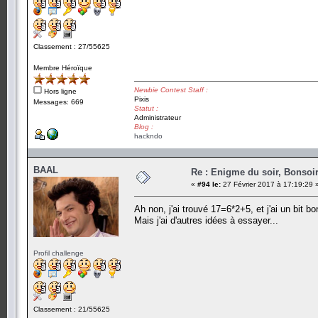
Classement : 27/55625
Membre Héroïque
Newbie Contest Staff :
Hors ligne
Pixis
Messages: 669
Statut :
Administrateur
Blog :
hackndo
BAAL
Re : Enigme du soir, Bonsoir
«
#94 le:
27 Février 2017 à 17:19:29 
Ah non, j'ai trouvé 17=6*2+5, et j'ai un bit 
Mais j'ai d'autres idées à essayer...
Profil challenge
Classement : 21/55625