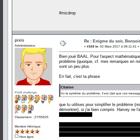
#micdrop
pixis
Re : Enigme du soir, Bonsoir
Administrateur
«
#103 le:
02 Mars 2017 à 08:11:41 »
Bien joué BAAL. Pour l'aspect mathématique,
problème (quoique, cf. mes remarques en noi
sont un peu plus.
En fait, c'est ta phrase
Citation
Profil challenge
Vu la symétrie du problème, il est clair que ces messag
que tu utilises pour simplifier le problème (
démontrer), si j'ai bien compris. Harvey ne 
réponse est <= 20
Classement : 27/55625
En effet, il cherche maintenant à prouver l'e
Membre Héroïque
Avec ton raisonnement, on montre qu'il ne p
qu'il existe 2^12 solutions toutes distantes 
Hors ligne