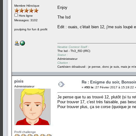
Membre Héroïque
Enjoy
Hors ligne
The lsd
Messages: 3102
Edit : ouais, c'était bien 12, j'me suis loupé
poulping for fun & profit
Newbie Contest Staff :
The lsd - Th3_l5D (IRC)
Statut :
Administrateur
Citation :
Cartésien désabusé : je pense, donc je suis, mais je m'e
pixis
Re : Enigme du soir, Bonsoir
Administrateur
«
#93 le:
27 Février 2017 à 15:19:22 
Je pense que tu as trouvé 12, plutôt (si tu re
Pour trouver 17, c'est très faisable, pas bes
Pour trouver plus, ça se corse (quoique je
Profil challenge