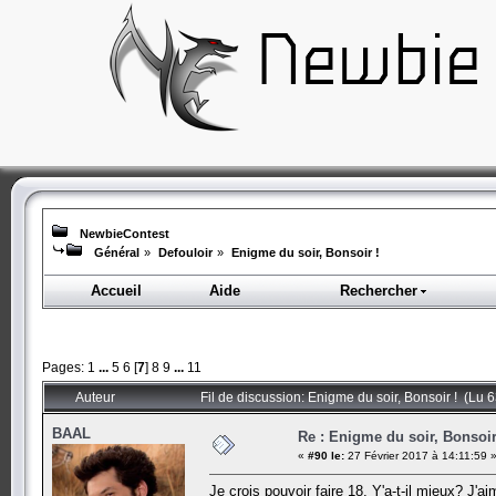
NewbieContest
Général
»
Defouloir
»
Enigme du soir, Bonsoir !
Accueil
Aide
Rechercher
Pages:
1
...
5
6
[
7
]
8
9
...
11
Auteur
Fil de discussion: Enigme du soir, Bonsoir ! (Lu 
BAAL
Re : Enigme du soir, Bonsoir
«
#90 le:
27 Février 2017 à 14:11:59 
Je crois pouvoir faire 18. Y'a-t-il mieux? J'ai