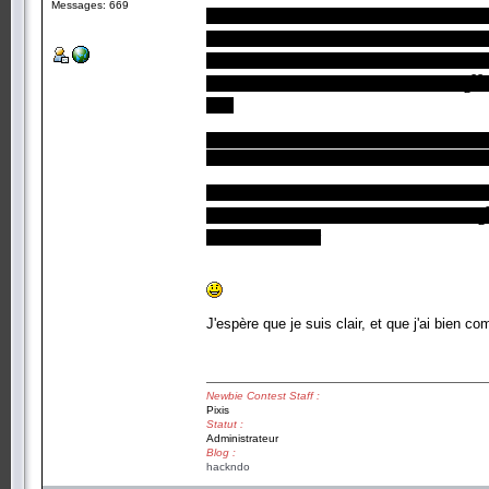
Messages: 669
Le problème peut être ramené à 4096 seconde
2**12 = 2**23), pour que la réponse soit bien 2
des entiers modulo 2, donc 0 et 1) avec de
23
vectoriel de dimension 12, sous EV de F
2
une.
Si une telle partition n'existe pas, ça veut di
des solutions couvertes par deux information
Ce que tu as montré, finalement, c'est que s
boules ne suffiront pas à décrire l'espace F
2
faudrait le montrer
J'espère que je suis clair, et que j'ai bien
Newbie Contest Staff :
Pixis
Statut :
Administrateur
Blog :
hackndo