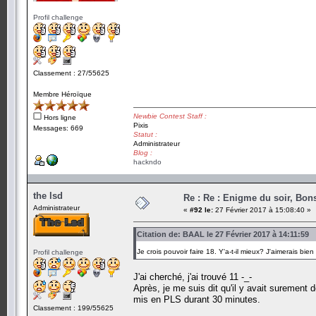
Profil challenge
Classement : 27/55625
Membre Héroïque
Newbie Contest Staff :
Hors ligne
Pixis
Messages: 669
Statut :
Administrateur
Blog :
hackndo
the lsd
Re : Re : Enigme du soir, Bons
Administrateur
«
#92 le:
27 Février 2017 à 15:08:40 »
Citation de: BAAL le 27 Février 2017 à 14:11:59
Je crois pouvoir faire 18. Y'a-t-il mieux? J'aimerais bie
Profil challenge
J'ai cherché, j'ai trouvé 11 -_-
Après, je me suis dit qu'il y avait surement 
mis en PLS durant 30 minutes.
Classement : 199/55625