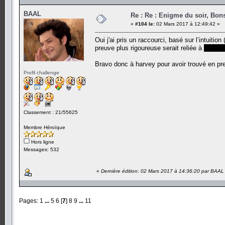
BAAL
Re : Re : Enigme du soir, Bons
«
#104 le:
02 Mars 2017 à 12:49:42 »
Oui j'ai pris un raccourci, basé sur l’intuiti
preuve plus rigoureuse serait reliée à
Hammi
Bravo donc à harvey pour avoir trouvé en p
Profil challenge
Classement : 21/55625
Membre Héroïque
Hors ligne
Messages: 532
«
Dernière édition: 02 Mars 2017 à 14:36:20 par BAAL
Pages:
1
...
5
6
[
7
]
8
9
...
11