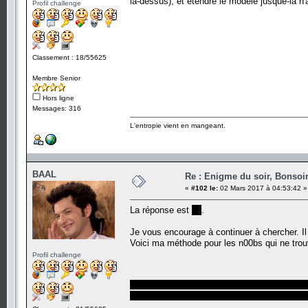
là-dessus), et étendre le modèle jusque-là n'a
Profil challenge
Classement : 18/55625
Membre Senior
Hors ligne
Messages: 316
L'entropie vient en mangeant.
BAAL
Re : Enigme du soir, Bonsoir
«
#102 le:
02 Mars 2017 à 04:53:42 »
La réponse est
20
.
Je vous encourage à continuer à chercher. I
Voici ma méthode pour les n00bs qui ne trou
Profil challenge
On a q questions et un message de m b
On pourra donc générer 2^m messages d