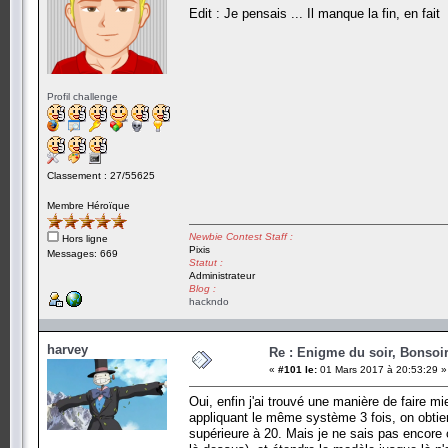
Edit : Je pensais ... Il manque la fin, en fait
Profil challenge
Classement : 27/55625
Membre Héroïque
Newbie Contest Staff :
Hors ligne
Pixis
Messages: 669
Statut :
Administrateur
Blog :
hackndo
harvey
Re : Enigme du soir, Bonsoir
«
#101 le:
01 Mars 2017 à 20:53:29 »
Oui, enfin j'ai trouvé une manière de faire mi
appliquant le même système 3 fois, on obtien
supérieure à 20. Mais je ne sais pas encore 