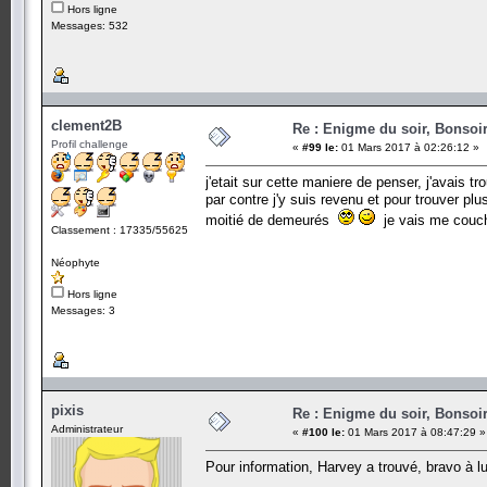
Hors ligne
Messages: 532
clement2B
Re : Enigme du soir, Bonsoir
Profil challenge
«
#99 le:
01 Mars 2017 à 02:26:12 »
j'etait sur cette maniere de penser, j'avais t
par contre j'y suis revenu et pour trouver p
moitié de demeurés
je vais me couché
Classement : 17335/55625
Néophyte
Hors ligne
Messages: 3
pixis
Re : Enigme du soir, Bonsoir
Administrateur
«
#100 le:
01 Mars 2017 à 08:47:29 »
Pour information, Harvey a trouvé, bravo à lu