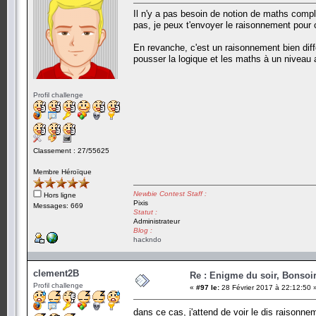
Il n'y a pas besoin de notion de maths compl
pas, je peux t'envoyer le raisonnement pour c
En revanche, c'est un raisonnement bien diffé
pousser la logique et les maths à un niveau
Profil challenge
Classement : 27/55625
Membre Héroïque
Newbie Contest Staff :
Hors ligne
Pixis
Messages: 669
Statut :
Administrateur
Blog :
hackndo
clement2B
Re : Enigme du soir, Bonsoir
Profil challenge
«
#97 le:
28 Février 2017 à 22:12:50 
dans ce cas, j'attend de voir le dis raisonn