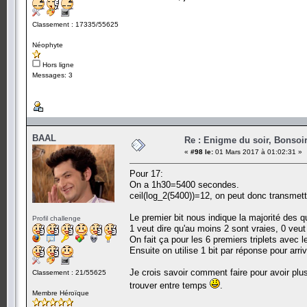
Classement : 17335/55625
Néophyte
Hors ligne
Messages: 3
BAAL
Re : Enigme du soir, Bonsoir
«
#98 le:
01 Mars 2017 à 01:02:31 »
Pour 17:
On a 1h30=5400 secondes.
ceil(log_2(5400))=12, on peut donc transmettr
Le premier bit nous indique la majorité des q
Profil challenge
1 veut dire qu'au moins 2 sont vraies, 0 ve
On fait ça pour les 6 premiers triplets avec 
Ensuite on utilise 1 bit par réponse pour arriv
Je crois savoir comment faire pour avoir plu
Classement : 21/55625
trouver entre temps
.
Membre Héroïque