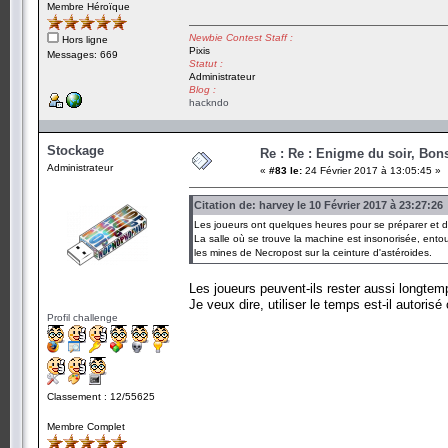
Membre Héroïque
Newbie Contest Staff :
Hors ligne
Pixis
Messages: 669
Statut :
Administrateur
Blog :
hackndo
Stockage
Re : Re : Enigme du soir, Bons
Administrateur
«
#83 le:
24 Février 2017 à 13:05:45 »
Citation de: harvey le 10 Février 2017 à 23:27:26
Les joueurs ont quelques heures pour se préparer et d
La salle où se trouve la machine est insonorisée, ent
les mines de Necropost sur la ceinture d'astéroides.
Les joueurs peuvent-ils rester aussi longtemp
Je veux dire, utiliser le temps est-il autori
Profil challenge
Classement : 12/55625
Membre Complet