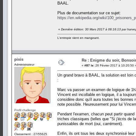
BAAL.
Plus de documentation sur ce sujet:
https://en.wikipedia.org/wiki/100_prisoners_
«
Dernière édition: 30 Mars 2017 à 08:16:13 par harve
L'entropie vient en mangeant.
pixis
Re : Enigme du soir, Bonsoir
Administrateur
«
#87 le:
26 Février 2017 à 10:20:50 
Un grand bravo à BAAL, la solution est loin 
:
Marc va passer un examen de logique de 1h
Vincent est incollable en logique, il a toujo
considère donc qu'il aura toutes les bonnes r
note possible. Heureusement pour lui Vincent e
Profil challenge
Pendant l'examen, chacun peut partir quand il
triches classiques (telles que "Si j'écris de
punissables de mort (oui, carrément).
Enfin, ils ont tous les deux synchronisé leu
Classement : 27/55625