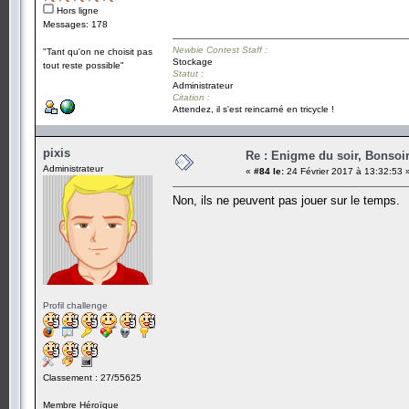
Hors ligne
Messages: 178
Newbie Contest Staff :
"Tant qu'on ne choisit pas
Stockage
tout reste possible"
Statut :
Administrateur
Citation :
Attendez, il s'est reincarné en tricycle !
pixis
Re : Enigme du soir, Bonsoir
Administrateur
«
#84 le:
24 Février 2017 à 13:32:53 
Non, ils ne peuvent pas jouer sur le temps.
Profil challenge
Classement : 27/55625
Membre Héroïque