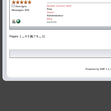
Newbie Contest Staff :
Hors ligne
Pixis
Messages: 669
Statut :
Administrateur
Blog :
hackndo
Pages:
1
...
4
5
[
6
]
7
8
...
11
Powered by SMF 1.1.