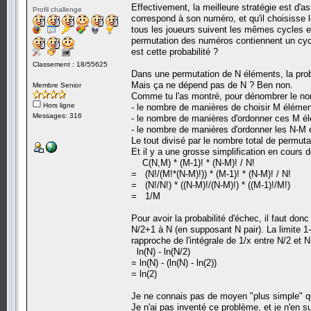
Effectivement, la meilleure stratégie est d
Profil challenge
correspond à son numéro, et qu'il choisisse 
tous les joueurs suivent les mêmes cycles et 
permutation des numéros contiennent un cycle
est cette probabilité ?
Classement : 18/55625
Dans une permutation de N éléments, la proba
Mais ça ne dépend pas de N ? Ben non.
Membre Senior
Comme tu l'as montré, pour dénombrer le nombr
Hors ligne
- le nombre de manières de choisir M élément
Messages: 316
- le nombre de manières d'ordonner ces M élé
- le nombre de manières d'ordonner les N-M é
Le tout divisé par le nombre total de permutat
Et il y a une grosse simplification en cours d
C(N,M) * (M-1)! * (N-M)! / N!
= (N!/(M!*(N-M)!)) * (M-1)! * (N-M)! / N!
= (N!/N!) * ((N-M)!/(N-M)!) * ((M-1)!/M!)
= 1/M
Pour avoir la probabilité d'échec, il faut donc
N/2+1 à N (en supposant N pair). La limite 
rapproche de l'intégrale de 1/x entre N/2 et N
ln(N) - ln(N/2)
= ln(N) - (ln(N) - ln(2))
= ln(2)
Je ne connais pas de moyen "plus simple" qu
Je n'ai pas inventé ce problème, et je n'en 