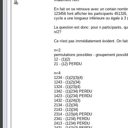
En fait on se retrouve avec un certain nomb
123456 font afficher les participants 451326
cycle a une longueur inférieure ou égale à 3
La question est donc: pour n participants, qu
n/2?
Ce n'est pas immédiatement évident. On fait
n=2:
permutations possibles - groupement possib
12 - (1)(2)
21 - (12) PERDU
n=4:
1234 - (1)(2)(3)(4)
1243 - (1)(2)(34)
1324 - (1)(23)(4)
1342 - (1)(234) PERDU
1423 - (1)(234) PERDU
1432 - (1)(24)(3)
2134 - (12)(34)
2143 - (12)(34)
2314 - (123)(4) PERDU
2341 - (1234) PERDU
2413 - (1234) PERDU
2431 - (142)(3) PERDU