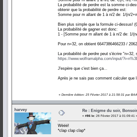
La probabilité de perdre est la somme ci-dessu
obtenir que la probabilité de perdre est:
Somme pour m allant de 1 à n/2 de: 1/(n/2+
Bien plus simple que la formule ci-dessus! (Ç
La probabilité de gagner est donc:
1 - [Somme pour m allant de 1 à n/2 de: 1/(
Pour n=32, on obtient 6647386466233 / 206
La probabilité de perdre peut s'écrire "n=32
https://www.wolframalpha.com/input/?
J'espère que c'est bien ça...
Après je ne sais pas comment calculer que la l
«
Dernière édition: 25 Février 2017 à 21:58:31 par BA
harvey
Re : Enigme du soir, Bonsoir
«
#86 le:
26 Février 2017 à 01:09:41 
Wééé!
*clap clap clap*