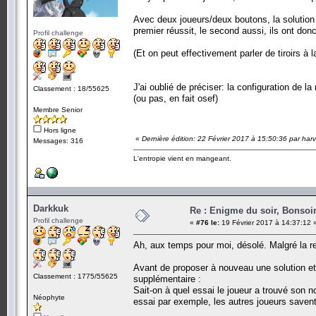
Avec deux joueurs/deux boutons, la solution 
premier réussit, le second aussi, ils ont do
Profil challenge
(Et on peut effectivement parler de tiroirs à 
J'ai oublié de préciser: la configuration de 
Classement : 18/55625
(ou pas, en fait osef)
Membre Senior
Hors ligne
«
Dernière édition: 22 Février 2017 à 15:50:36 par har
Messages: 316
L'entropie vient en mangeant.
Darkkuk
Re : Enigme du soir, Bonsoir
Profil challenge
«
#76 le:
19 Février 2017 à 14:37:12 
Ah, aux temps pour moi, désolé. Malgré la rel
Avant de proposer à nouveau une solution et 
Classement : 1775/55625
supplémentaire :
Sait-on à quel essai le joueur a trouvé son 
Néophyte
essai par exemple, les autres joueurs savent-il