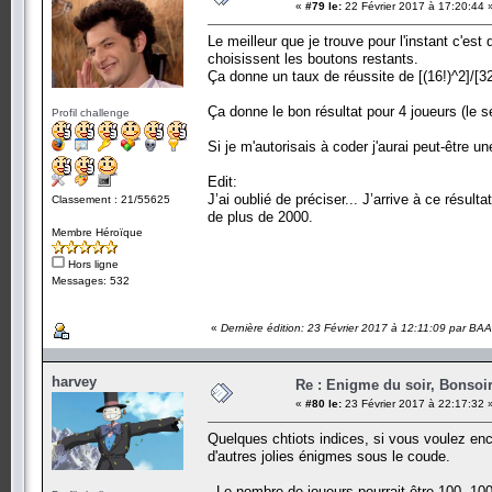
«
#79 le:
22 Février 2017 à 17:20:44 
Le meilleur que je trouve pour l'instant c'es
choisissent les boutons restants.
Ça donne un taux de réussite de [(16!)^2]/[32!
Ça donne le bon résultat pour 4 joueurs (le seu
Profil challenge
Si je m'autorisais à coder j'aurai peut-être un
Edit:
J’ai oublié de préciser... J’arrive à ce résul
Classement : 21/55625
de plus de 2000.
Membre Héroïque
Hors ligne
Messages: 532
«
Dernière édition: 23 Février 2017 à 12:11:09 par BA
harvey
Re : Enigme du soir, Bonsoir
«
#80 le:
23 Février 2017 à 22:17:32 
Quelques chtiots indices, si vous voulez enc
d'autres jolies énigmes sous le coude.
- Le nombre de joueurs pourrait être 100, 1