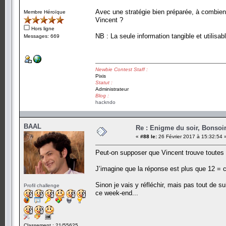
Avec une stratégie bien préparée, à combien
Membre Héroïque
Vincent ?
Hors ligne
NB : La seule information tangible et utilisa
Messages: 669
Newbie Contest Staff :
Pixis
Statut :
Administrateur
Blog :
hackndo
BAAL
Re : Enigme du soir, Bonsoir
«
#88 le:
26 Février 2017 à 15:32:54 
Peut-on supposer que Vincent trouve toutes l
J’imagine que la réponse est plus que 12 = c
Sinon je vais y réfléchir, mais pas tout de su
Profil challenge
ce week-end...
Classement : 21/55625