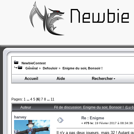
NewbieContest
Général
»
Defouloir
»
Enigme du soir, Bonsoir !
Accueil
Aide
Rechercher
Pages:
1
...
4
5
[
6
]
7
8
...
11
Auteur
Fil de discussion: Enigme du soir, Bonsoir ! (Lu 
harvey
Re : Enigme
«
#75 le:
19 Février 2017 à 08:34:36
Il n'y a pas deux joueurs, mais 32 ! Autant 