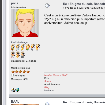
pixis
Re : Enigme du soir, Bonsoir
Administrateur
«
#78 le:
19 Février 2017 à 23:38:38 
C'est mon énigme préférée, j'adore l'aspect co
1/(2^32 ) à un ratio bien plus important (eff
anniversaires. J'aime beaucoup
Profil challenge
Classement : 27/55625
Membre Héroïque
Newbie Contest Staff :
Hors ligne
Pixis
Messages: 669
Statut :
Administrateur
Blog :
hackndo
BAAL
Re : Enigme du soir, Bonsoir