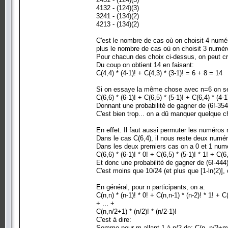
4132 - (124)(3)
3241 - (134)(2)
4213 - (134)(2)
C'est le nombre de cas où on choisit 4 numér
plus le nombre de cas où on choisit 3 numéro
Pour chacun des choix ci-dessus, on peut cré
Du coup on obtient 14 en faisant:
C(4,4) * (4-1)! + C(4,3) * (3-1)! = 6 + 8 = 14
Si on essaye la même chose avec n=6 on se
C(6,6) * (6-1)! + C(6,5) * (5-1)! + C(6,4) * (4
Donnant une probabilité de gagner de (6!-354
C'est bien trop... on a dû manquer quelque c
En effet. Il faut aussi permuter les numéros
Dans le cas C(6,4), il nous reste deux numér
Dans les deux premiers cas on a 0 et 1 numér
C(6,6) * (6-1)! * 0! + C(6,5) * (5-1)! * 1! + C
Et donc une probabilité de gagner de (6!-444)
C'est moins que 10/24 (et plus que [1-ln(2)], 
En général, pour n participants, on a:
C(n,n) * (n-1)! * 0! + C(n,n-1) * (n-2)! * 1! + C(
+ ... +
C(n,n/2+1) * (n/2)! * (n/2-1)!
C'est à dire:
Somme pour m allant 1 à n/2 de: C(n, n/2+m) 