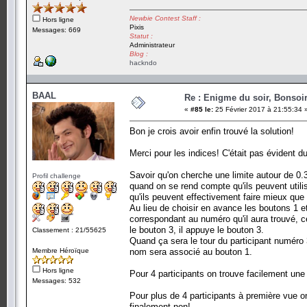
Newbie Contest Staff :
Hors ligne
Pixis
Messages: 669
Statut :
Administrateur
Blog :
hackndo
BAAL
Re : Enigme du soir, Bonsoir
«
#85 le:
25 Février 2017 à 21:55:34 
Bon je crois avoir enfin trouvé la solution!
Merci pour les indices! C'était pas évident du
Savoir qu'on cherche une limite autour de 0.
Profil challenge
quand on se rend compte qu'ils peuvent utilis
qu'ils peuvent effectivement faire mieux que
Au lieu de choisir en avance les boutons 1 et
correspondant au numéro qu'il aura trouvé, c
le bouton 3, il appuye le bouton 3.
Classement : 21/55625
Quand ça sera le tour du participant numéro 3
Membre Héroïque
nom sera associé au bouton 1.
Hors ligne
Pour 4 participants on trouve facilement une 
Messages: 532
Pour plus de 4 participants à première vue on 
finalement non!