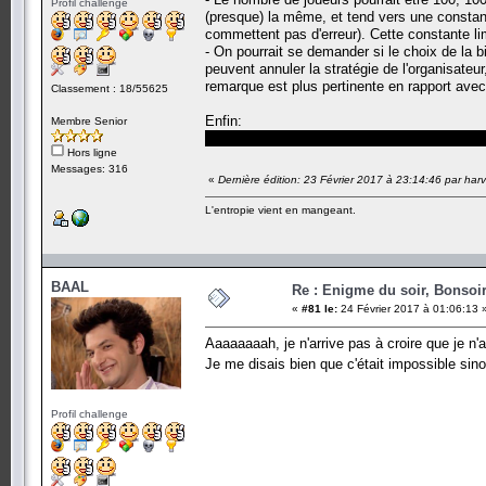
Profil challenge
(presque) la même, et tend vers une consta
commettent pas d'erreur). Cette constante li
- On pourrait se demander si le choix de la b
peuvent annuler la stratégie de l'organisateur
remarque est plus pertinente en rapport avec
Classement : 18/55625
Enfin:
Membre Senior
Le fait que chaque joueur puisse voir l'affich
Hors ligne
Messages: 316
«
Dernière édition: 23 Février 2017 à 23:14:46 par har
L'entropie vient en mangeant.
BAAL
Re : Enigme du soir, Bonsoir
«
#81 le:
24 Février 2017 à 01:06:13 
Aaaaaaaah, je n'arrive pas à croire que je n'
Je me disais bien que c'était impossible sin
Profil challenge