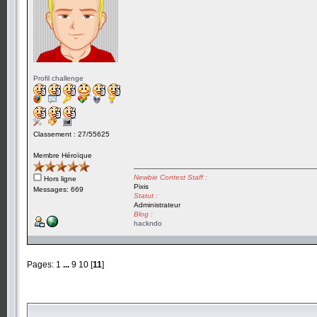
Profil challenge
Classement : 27/55625
Membre Héroïque
Newbie Contest Staff :
Hors ligne
Pixis
Messages: 669
Statut :
Administrateur
Blog :
hackndo
Pages:
1
...
9
10
[
11
]