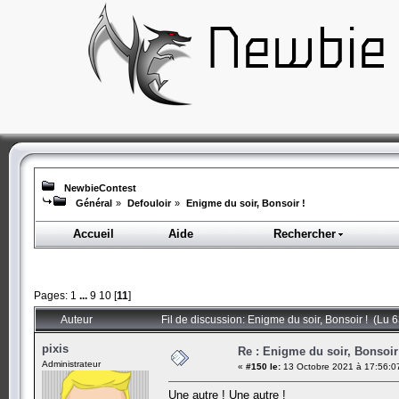
NewbieContest
Général
»
Defouloir
»
Enigme du soir, Bonsoir !
Accueil
Aide
Rechercher
Pages:
1
...
9
10
[
11
]
Auteur
Fil de discussion: Enigme du soir, Bonsoir ! (Lu 
pixis
Re : Enigme du soir, Bonsoir
Administrateur
«
#150 le:
13 Octobre 2021 à 17:56:0
Une autre ! Une autre !