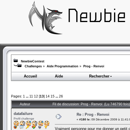
NewbieContest
Challenges
»
Aide Programmation
»
Prog - Renvoi
Accueil
Aide
Rechercher
Pages:
1
...
11
12
[
13
]
14
15
...
26
Auteur
Fil de discussion: Prog - Renvoi (Lu 746790 fois)
datafailure
Re : Prog - Renvoi
Profil challenge
«
#180 le:
09 Décembre 2009 à 11:41:
Vraiment personne pour me donner un petit 