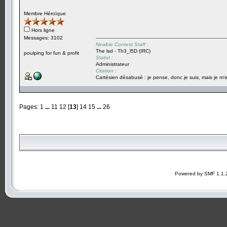
Membre Héroïque
Hors ligne
Messages: 3102
Newbie Contest Staff :
The lsd - Th3_l5D (IRC)
poulping for fun & profit
Statut :
Administrateur
Citation :
Cartésien désabusé : je pense, donc je suis, mais je m'e
Pages:
1
...
11
12
[
13
]
14
15
...
26
Powered by SMF 1.1.