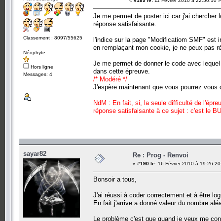
«
#189 le:
11 Février 2010 à 22:50:10 »
Je me permet de poster ici car j'ai cherche
réponse satisfaisante.
Classement : 8097/55625
l'indice sur la page "Modificatiom SMF" est
en remplaçant mon cookie, je ne peux pas ré
Néophyte
Je me permet de donner le code avec lequ
Hors ligne
dans cette épreuve.
Messages: 4
/* Modéré */
J'espère maintenant que vous pourrez vous co
NdM : En fait, si, la seule difficulté de l'ép
réponse satisfaisante à ce sujet : c'est le B
sayar82
Re : Prog - Renvoi
«
#190 le:
16 Février 2010 à 19:26:20
Bonsoir a tous,
J'ai réussi à coder correctement et à être lo
En fait j'arrive a donné valeur du nombre al
Le problème c'est que quand je veux me con