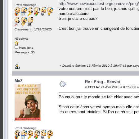
http://www.newbiecontest.org/epreuves/prog/
Profil challenge
votre nombre n'est pas le bon, je crois qu'il
nombre aléatoire.
Suis je claire ou pas?
C'est bon j'ai trouvé en changeant de fonctio
Classement : 1789/55625
Néophyte
Hors ligne
Messages: 35
«
Dernière édition: 16 Février 2010 à 19:47:48 par say
MaZ
Re : Prog - Renvoi
«
#191 le:
24 Avril 2010 à 07:52:06 »
Pourquoi tout le monde se fait chier avec s
Sinon cette épreuve est sympa mais elle con
les autres sont triviales. Si l'on ne réussi
Profil challenge