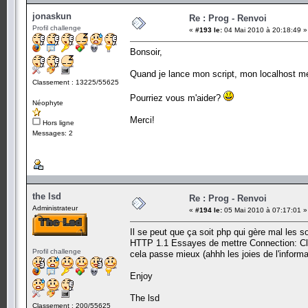
jonaskun
Re : Prog - Renvoi
Profil challenge
«
#193 le:
04 Mai 2010 à 20:18:49 »
Bonsoir,
Quand je lance mon script, mon localhost m
Classement : 13225/55625
Pourriez vous m'aider?
Néophyte
Merci!
Hors ligne
Messages: 2
the lsd
Re : Prog - Renvoi
Administrateur
«
#194 le:
05 Mai 2010 à 07:17:01 »
Il se peut que ça soit php qui gère mal les s
HTTP 1.1 Essayes de mettre Connection: Clos
Profil challenge
cela passe mieux (ahhh les joies de l'informa
Enjoy
The lsd
Classement : 200/55625