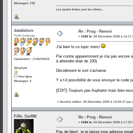
Messages: 158
Les seules limites sont les nôtres...
datafailure
Re : Prog - Renvoi
Profil challenge
«
#183 le:
09 Décembre 2009 à 14:17:
J'ai bien lu ce topic merci
Par contre apparemment je n'ai pas encore a
Classement : 2746/55625
à atteindre était de 100).
Néophyte
Décidément le sort s'acharne.
Hors ligne
Y a t-il possibilité de vous envoyer le code p
Messages: 4
[EDIT] Toujours pas Asphator mais bien es
«
Dernière édition: 09 Décembre 2009 à 14:59:37 par d
FiRe_StoRM
Re : Prog - Renvoi
«
#184 le:
09 Décembre 2009 à 17:25:
Pas de blem', je te laisse mon adresse email