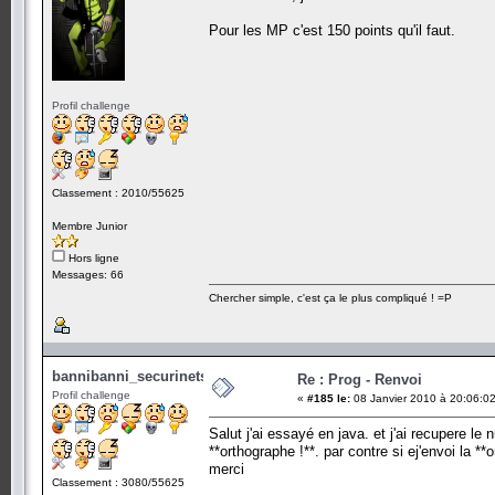
Pour les MP c'est 150 points qu'il faut.
Profil challenge
Classement : 2010/55625
Membre Junior
Hors ligne
Messages: 66
Chercher simple, c'est ça le plus compliqué ! =P
bannibanni_securinets
Re : Prog - Renvoi
Profil challenge
«
#185 le:
08 Janvier 2010 à 20:06:02
Salut j'ai essayé en java. et j'ai recupere le
**orthographe !**. par contre si ej'envoi la *
merci
Classement : 3080/55625