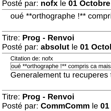
Posté par:
nofx
le
01 Octobre
oué **orthographe !** compr
Titre:
Prog - Renvoi
Posté par:
absolut
le
01 Octo
Citation de: nofx
oué **orthographe !** compris ca mais
Generalement tu recuperes t
Titre:
Prog - Renvoi
Posté par:
CommComm
le
01