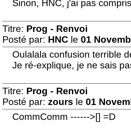
Sinon, HNC, j'ai pas compris
Titre:
Prog - Renvoi
Posté par:
HNC
le
01 Novembr
Oulalala confusion terrible d
Je ré-explique, je ne sais 
Titre:
Prog - Renvoi
Posté par:
zours
le
01 Novemb
CommComm ------>[] =D