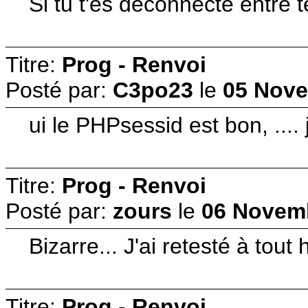
Si tu t'es déconnecté entre t
Titre:
Prog - Renvoi
Posté par:
C3po23
le
05 Nove
ui le PHPsessid est bon, ...
Titre:
Prog - Renvoi
Posté par:
zours
le
06 Novemb
Bizarre... J'ai retesté à tou
Titre:
Prog - Renvoi