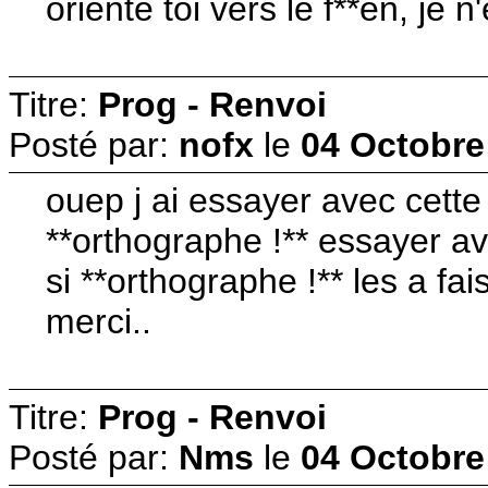
oriente toi vers le f**en, je
Titre:
Prog - Renvoi
Posté par:
nofx
le
04 Octobre
ouep j ai essayer avec cette f
**orthographe !** essayer ave
si **orthographe !** les a f
merci..
Titre:
Prog - Renvoi
Posté par:
Nms
le
04 Octobre