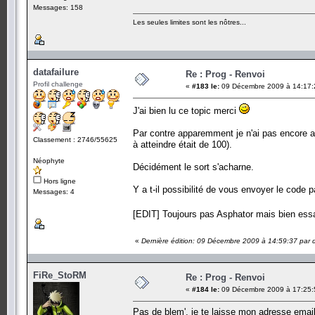
Messages: 158
Les seules limites sont les nôtres...
datafailure
Re : Prog - Renvoi
Profil challenge
«
#183 le:
09 Décembre 2009 à 14:17:
J'ai bien lu ce topic merci
Par contre apparemment je n'ai pas encore a
Classement : 2746/55625
à atteindre était de 100).
Néophyte
Décidément le sort s'acharne.
Hors ligne
Y a t-il possibilité de vous envoyer le code p
Messages: 4
[EDIT] Toujours pas Asphator mais bien es
«
Dernière édition: 09 Décembre 2009 à 14:59:37 par d
FiRe_StoRM
Re : Prog - Renvoi
«
#184 le:
09 Décembre 2009 à 17:25:
Pas de blem', je te laisse mon adresse email