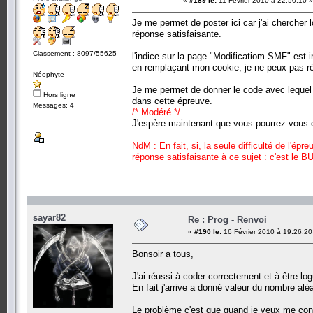
«
#189 le:
11 Février 2010 à 22:50:10 »
Je me permet de poster ici car j'ai cherche
réponse satisfaisante.
Classement : 8097/55625
l'indice sur la page "Modificatiom SMF" est
en remplaçant mon cookie, je ne peux pas ré
Néophyte
Je me permet de donner le code avec lequ
Hors ligne
dans cette épreuve.
Messages: 4
/* Modéré */
J'espère maintenant que vous pourrez vous co
NdM : En fait, si, la seule difficulté de l'ép
réponse satisfaisante à ce sujet : c'est le B
sayar82
Re : Prog - Renvoi
«
#190 le:
16 Février 2010 à 19:26:20
Bonsoir a tous,
J'ai réussi à coder correctement et à être lo
En fait j'arrive a donné valeur du nombre al
Le problème c'est que quand je veux me con