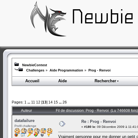
NewbieContest
Challenges
»
Aide Programmation
»
Prog - Renvoi
Accueil
Aide
Rechercher
Pages:
1
...
11
12
[
13
]
14
15
...
26
Auteur
Fil de discussion: Prog - Renvoi (Lu 746608 fois)
datafailure
Re : Prog - Renvoi
Profil challenge
«
#180 le:
09 Décembre 2009 à 11:41:
Vraiment personne pour me donner un petit 