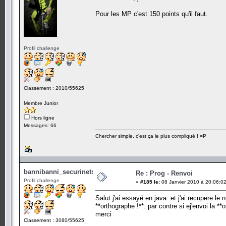
Pour les MP c'est 150 points qu'il faut.
Profil challenge
Classement : 2010/55625
Membre Junior
Hors ligne
Messages: 66
Chercher simple, c'est ça le plus compliqué ! =P
bannibanni_securinets
Re : Prog - Renvoi
Profil challenge
«
#185 le:
08 Janvier 2010 à 20:06:02
Salut j'ai essayé en java. et j'ai recupere le
**orthographe !**. par contre si ej'envoi la *
merci
Classement : 3080/55625