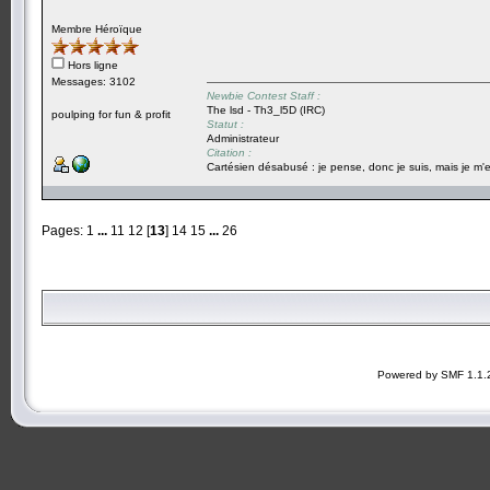
Membre Héroïque
Hors ligne
Messages: 3102
Newbie Contest Staff :
The lsd - Th3_l5D (IRC)
poulping for fun & profit
Statut :
Administrateur
Citation :
Cartésien désabusé : je pense, donc je suis, mais je m'e
Pages:
1
...
11
12
[
13
]
14
15
...
26
Powered by SMF 1.1.