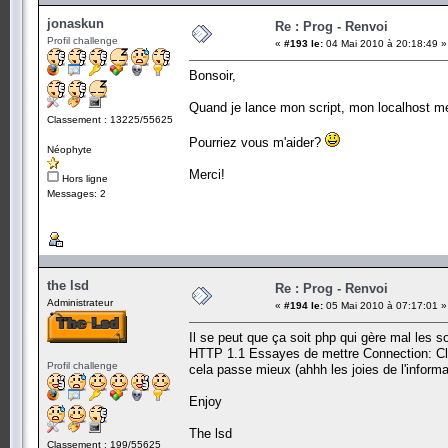
jonaskun
Re : Prog - Renvoi
Profil challenge
«
#193 le:
04 Mai 2010 à 20:18:49 »
Bonsoir,
Quand je lance mon script, mon localhost m
Classement : 13225/55625
Pourriez vous m'aider?
Néophyte
Merci!
Hors ligne
Messages: 2
the lsd
Re : Prog - Renvoi
Administrateur
«
#194 le:
05 Mai 2010 à 07:17:01 »
Il se peut que ça soit php qui gère mal les s
HTTP 1.1 Essayes de mettre Connection: Clos
Profil challenge
cela passe mieux (ahhh les joies de l'informa
Enjoy
The lsd
Classement : 199/55625