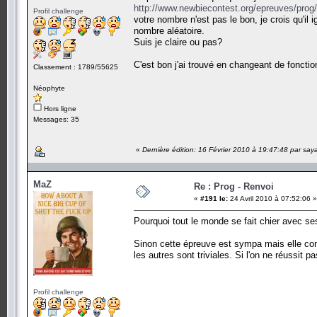
http://www.newbiecontest.org/epreuves/prog/
Profil challenge
votre nombre n'est pas le bon, je crois qu'il
nombre aléatoire.
Suis je claire ou pas?
C'est bon j'ai trouvé en changeant de fonctio
Classement : 1789/55625
Néophyte
Hors ligne
Messages: 35
«
Dernière édition: 16 Février 2010 à 19:47:48 par say
MaZ
Re : Prog - Renvoi
«
#191 le:
24 Avril 2010 à 07:52:06 »
Pourquoi tout le monde se fait chier avec s
Sinon cette épreuve est sympa mais elle con
les autres sont triviales. Si l'on ne réussi
Profil challenge