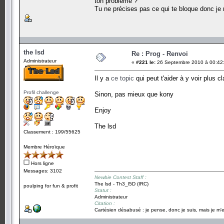
ton problème ?
Tu ne précises pas ce qui te bloque donc je 
the lsd
Re : Prog - Renvoi
Administrateur
«
#221 le:
26 Septembre 2010 à 00:42
Il y a
ce topic
qui peut t'aider à y voir plus cla
Profil challenge
Sinon, pas mieux que kony
Enjoy
The lsd
Classement : 199/55625
Membre Héroïque
Hors ligne
Messages: 3102
Newbie Contest Staff :
The lsd - Th3_l5D (IRC)
poulping for fun & profit
Statut :
Administrateur
Citation :
Cartésien désabusé : je pense, donc je suis, mais je m'e