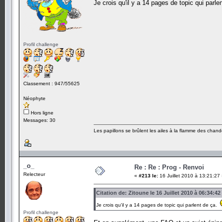
Je crois qu'il y a 14 pages de topic qui parl
Profil challenge
Classement : 947/55625
Néophyte
Hors ligne
Messages: 30
Les papillons se brûlent les ailes à la flamme des chande
_o_
Re : Re : Prog - Renvoi
Relecteur
«
#213 le:
16 Juillet 2010 à 13:21:27
Citation de: Zitoune le 16 Juillet 2010 à 06:34:42
Je crois qu'il y a 14 pages de topic qui parlent de ça.
Profil challenge