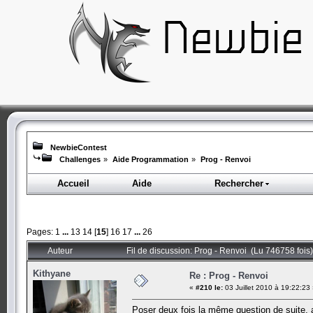
NewbieContest
Challenges
»
Aide Programmation
»
Prog - Renvoi
Accueil
Aide
Rechercher
Pages:
1
...
13
14
[
15
]
16
17
...
26
Auteur
Fil de discussion: Prog - Renvoi (Lu 746758 fois)
Kithyane
Re : Prog - Renvoi
«
#210 le:
03 Juillet 2010 à 19:22:23
Poser deux fois la même question de suite, 