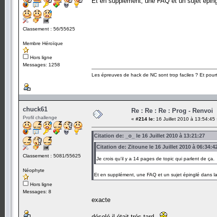
Et en supplément, une FAQ et un sujet éping
Classement : 56/55625
Membre Héroïque
Hors ligne
Messages: 1258
Les épreuves de hack de NC sont trop faciles ? Et pourt
chuck61
Re : Re : Re : Prog - Renvoi
Profil challenge
«
#214 le:
16 Juillet 2010 à 13:54:45
Citation de: _o_ le 16 Juillet 2010 à 13:21:27
Citation de: Zitoune le 16 Juillet 2010 à 06:34:4
Classement : 5081/55625
Je crois qu'il y a 14 pages de topic qui parlent de ça
Néophyte
Et en supplément, une FAQ et un sujet épinglé dans la
Hors ligne
Messages: 8
exacte
désolé il était trés tard