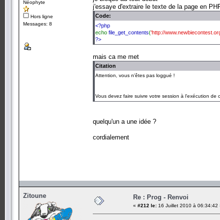
Néophyte
j'essaye d'extraire le texte de la page en
Code:
Hors ligne
Messages: 8
<?php
echo
file_get_contents
(
'http://www.newbiecontest.o
?>
mais ca me met
Citation
Attention, vous n'êtes pas loggué !
Vous devez faire suivre votre session à l'exécution de c
quelqu'un a une idée ?
cordialement
Zitoune
Re : Prog - Renvoi
«
#212 le:
16 Juillet 2010 à 06:34:42