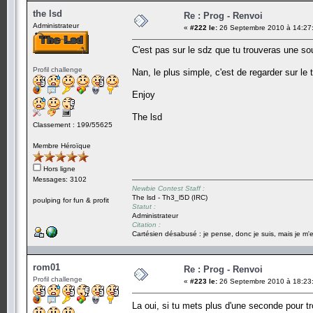
the lsd
Re : Prog - Renvoi
Administrateur
«
#222 le:
26 Septembre 2010 à 14:27
C'est pas sur le sdz que tu trouveras une so
Profil challenge
Nan, le plus simple, c'est de regarder sur le t
Enjoy
The lsd
Classement : 199/55625
Membre Héroïque
Hors ligne
Messages: 3102
Newbie Contest Staff :
The lsd - Th3_l5D (IRC)
poulping for fun & profit
Statut :
Administrateur
Citation :
Cartésien désabusé : je pense, donc je suis, mais je m'e
rom01
Re : Prog - Renvoi
Profil challenge
«
#223 le:
26 Septembre 2010 à 18:23
La oui, si tu mets plus d'une seconde pour t