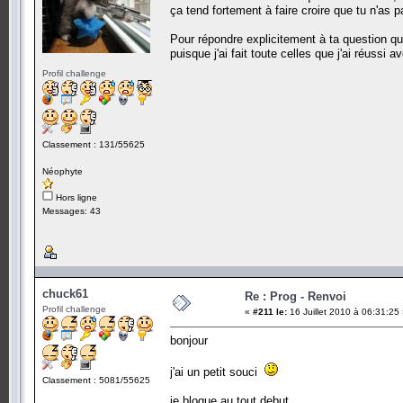
ça tend fortement à faire croire que tu n'as 
Pour répondre explicitement à ta question qu
puisque j'ai fait toute celles que j'ai réussi 
Profil challenge
Classement : 131/55625
Néophyte
Hors ligne
Messages: 43
chuck61
Re : Prog - Renvoi
Profil challenge
«
#211 le:
16 Juillet 2010 à 06:31:25
bonjour
j'ai un petit souci
Classement : 5081/55625
je bloque au tout debut