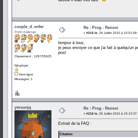
couple_d_enfer
Re : Prog - Renvoi
Profil challenge
«
#215 le:
26 Juillet 2010 à 15:01:08
bonjour à tous,
je peux envoyer ce que j'ai fait à quelqu'un p
post
Classement : 1297/55625
Néophyte
Hors ligne
Messages: 1
ymvunjq
Re : Prog - Renvoi
«
#216 le:
26 Juillet 2010 à 15:13:37
Extrait de la FAQ :
Citation