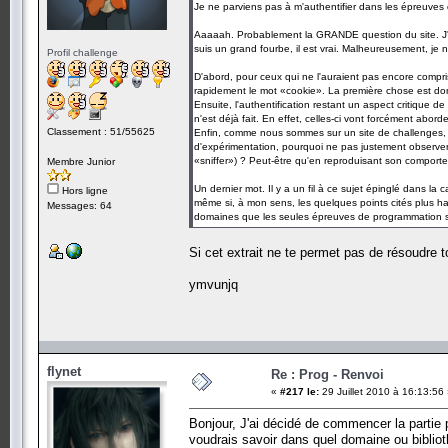
Je ne parviens pas à m'authentifier dans les épreuves
Aaaaah. Probablement la GRANDE question du site. J'ai d
suis un grand fourbe, il est vrai. Malheureusement, je
Profil challenge
D'abord, pour ceux qui ne l'auraient pas encore compris
rapidement le mot «cookie». La première chose est don
Ensuite, l'authentification restant un aspect critique de 
n'est déjà fait. En effet, celles-ci vont forcément abor
Classement : 51/55625
Enfin, comme nous sommes sur un site de challenges, q
d'expérimentation, pourquoi ne pas justement observer
«sniffer») ? Peut-être qu'en reproduisant son comporte
Membre Junior
Un dernier mot. Il y a un fil à ce sujet épinglé dans l
Hors ligne
même si, à mon sens, les quelques points cités plus hau
Messages: 64
domaines que les seules épreuves de programmation s
Si cet extrait ne te permet pas de résoudre t
ymvunjq
flynet
Re : Prog - Renvoi
«
#217 le:
29 Juillet 2010 à 16:13:56
Bonjour, J'ai décidé de commencer la partie 
voudrais savoir dans quel domaine ou bibliot