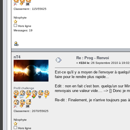
Classement : 115/55625
Néophyte
Hors ligne
Messages: 19
nT4
Re : Prog - Renvoi
«
#224 le:
26 Septembre 2010 à 19:02
Est-ce qu'il y a moyen de l'envoyer à quelqu
faire pour le rendre plus rapide...
Edit : non en fait c'est bon. quelqu'un sur M
Profil challenge
renvoyais une valeur vide.... --> [] Donc je 
Re-dit : Finalement, je n'arrive toujours pa
Classement : 2070/55625
Néophyte
Hors ligne