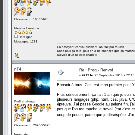
Classement : 103/55625
Membre Héroïque
Hors ligne
Messages: 1283
En essayant continuellement, on finit par réussir.
Donc plus ça rate, plus on a de chances que ça marche
(Devise d'un newbie shadok)
nT4
Re : Prog - Renvoi
«
#219 le:
25 Septembre 2010 à 22:13
Bonsoir à tous. Ceci est mon premier post Y
Plus sèrieusement, ça fait 1 an que je suis 
plusieurs langages (php, html, css, java, C/
Profil challenge
épreuve. J'ai passé Google au peigne fin, j'a
pas que l'on me mache le travail (car c'est 
coup de pouce, parce que je déséspère. J'ai 
Classement : 2070/55625
Néophyte