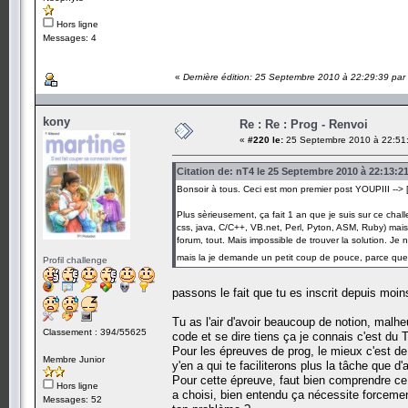
Hors ligne
Messages: 4
«
Dernière édition: 25 Septembre 2010 à 22:29:39 par
kony
Re : Re : Prog - Renvoi
«
#220 le:
25 Septembre 2010 à 22:51
Citation de: nT4 le 25 Septembre 2010 à 22:13:2
Bonsoir à tous. Ceci est mon premier post YOUPIII --> [
Plus sèrieusement, ça fait 1 an que je suis sur ce cha
css, java, C/C++, VB.net, Perl, Pyton, ASM, Ruby) mais 
forum, tout. Mais impossible de trouver la solution. Je
mais la je demande un petit coup de pouce, parce que 
Profil challenge
passons le fait que tu es inscrit depuis moi
Tu as l'air d'avoir beaucoup de notion, malh
Classement : 394/55625
code et se dire tiens ça je connais c'est
Pour les épreuves de prog, le mieux c'est de s
Membre Junior
y'en a qui te faciliterons plus la tâche que d'
Pour cette épreuve, faut bien comprendre ce 
Hors ligne
a choisi, bien entendu ça nécessite forceme
Messages: 52