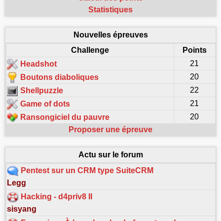
Statistiques
Nouvelles épreuves
Challenge
Points
21
Headshot
20
Boutons diaboliques
22
Shellpuzzle
21
Game of dots
20
Ransongiciel du pauvre
Proposer une épreuve
Actu sur le forum
Pentest sur un CRM type SuiteCRM
Legg
Hacking - d4priv8 II
sisyang