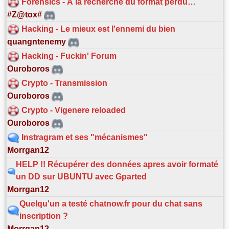
Forensics - À la recherche du format perdu…
#Z@tox#
Hacking - Le mieux est l'ennemi du bien
quangntenemy
Hacking - Fuckin' Forum
Ouroboros
Crypto - Transmission
Ouroboros
Crypto - Vigenere reloaded
Ouroboros
Instragram et ses "mécanismes"
Morrgan12
HELP !! Récupérer des données apres avoir formaté
un DD sur UBUNTU avec Gparted
Morrgan12
Quelqu'un a testé chatnow.fr pour du chat sans
inscription ?
Morrgan12