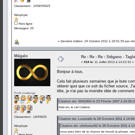
Classement : 1059/55625
Néophyte
Hors ligne
Messages: 20
«
Dernière édition: 29 Octobre 2011 à 18:51:55 par cht
Mégalo
Re : Re : Re : Stégano - Tagle
«
#24 le:
11 Juillet 2013 à 14:22:32 »
Bonjour à tous,
Cela fait plusieurs semaines que je bute co
obtenir quoi que ce soit du fichier source. J
tête, je n'ai pas la moindre idée de comment
Profil challenge
Citation de: S0410N3 le 23 Février 2007 à 20:55:3
Aide-toi, le ciel t’aidera
Classement : 19/55625
Citation de: Luxerails le 29 Octobre 2011 à 14:09
Citation de: chtitueur62 le 29 Octobre 2011 à 13
Néophyte
vous avez bien de la chance de trouvé la phrase, moi 
Hors ligne