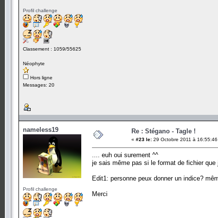
Profil challenge
Classement : 1059/55625
Néophyte
Hors ligne
Messages: 20
nameless19
Re : Stégano - Tagle !
«
#23 le:
29 Octobre 2011 à 16:55:46
.... euh oui surement ^^
je sais même pas si le format de fichier que 
Edit1: personne peux donner un indice? même 
Profil challenge
Merci