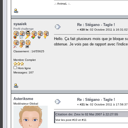
.:: AnimaL ::.
syaaiek
Re : Stégano - Tagle !
Profil challenge
«
#20 le:
02 Octobre 2011 à 16:31:02
Hello. Ça fait plusieurs mois que je bloque s
obtenue. Je vois pas de rapport avec l'indic
Classement : 14/55625
Membre Complet
Hors ligne
Messages: 167
Asteriksme
Re : Stégano - Tagle !
Modérateur Global
«
#21 le:
02 Octobre 2011 à 17:58:37
Citation de: Zmx le 02 Mai 2007 à 22:27:55
Voir les post #10 et #11