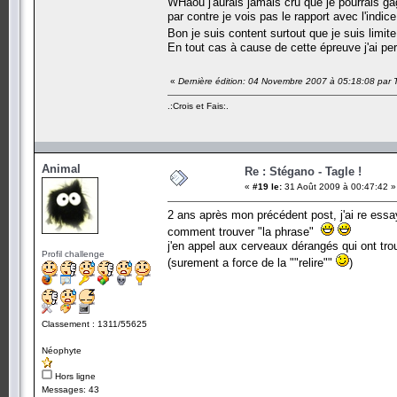
WHaou j'aurais jamais cru que je pourrais ga
par contre je vois pas le rapport avec l'indice
Bon je suis content surtout que je suis limi
En tout cas à cause de cette épreuve j'ai pe
«
Dernière édition: 04 Novembre 2007 à 05:18:08 par 
.:Crois et Fais:.
Animal
Re : Stégano - Tagle !
«
#19 le:
31 Août 2009 à 00:47:42 »
2 ans après mon précédent post, j'ai re essa
comment trouver "la phrase"
j'en appel aux cerveaux dérangés qui ont tro
Profil challenge
(surement a force de la ""relire""
)
Classement : 1311/55625
Néophyte
Hors ligne
Messages: 43