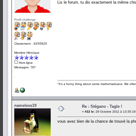
Lis le forum, tu dis exactement la même cho
Profil challenge
Classement : 43/55625
Membre Héroïque
Hors ligne
Messages: 787
.
"It's a funny thing about some mathematicians. We often 
nameless19
Re : Stégano - Tagle !
«
#22 le:
29 Octobre 2011 à 13:35:16
vous avez bien de la chance de trouvé la ph