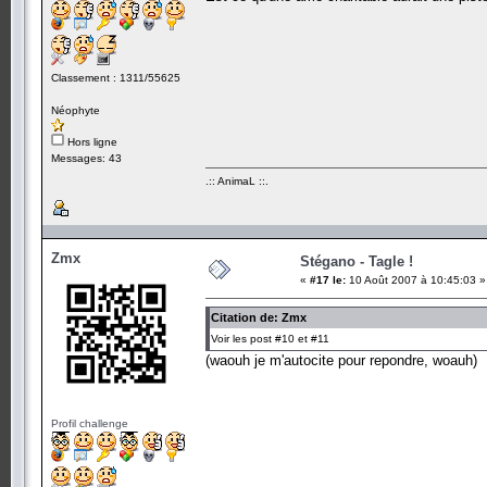
Classement : 1311/55625
Néophyte
Hors ligne
Messages: 43
.:: AnimaL ::.
Zmx
Stégano - Tagle !
«
#17 le:
10 Août 2007 à 10:45:03 »
Citation de: Zmx
Voir les post #10 et #11
(waouh je m'autocite pour repondre, woauh)
Profil challenge