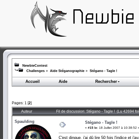
NewbieContest
Challenges
»
Aide Stéganographie
»
Stégano - Tagle !
Accueil
Aide
Rechercher
Pages:
1
[
2
]
Auteur
Fil de discussion: Stégano - Tagle ! (Lu 42694 foi
Spaulding
Stégano - Tagle !
«
#15 le:
18 Juillet 2007 à 10:38:52 
C'est dingue, j'ai dû lire 50 fois l'indice et 