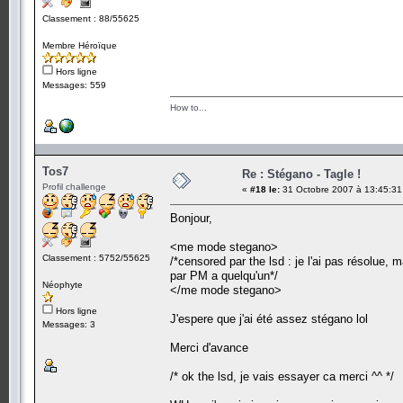
Classement : 88/55625
Membre Héroïque
Hors ligne
Messages: 559
How to...
Tos7
Re : Stégano - Tagle !
Profil challenge
«
#18 le:
31 Octobre 2007 à 13:45:31
Bonjour,
<me mode stegano>
Classement : 5752/55625
/*censored par the lsd : je l'ai pas résolue,
par PM a quelqu'un*/
Néophyte
</me mode stegano>
Hors ligne
J'espere que j'ai été assez stégano lol
Messages: 3
Merci d'avance
/* ok the lsd, je vais essayer ca merci ^^ */