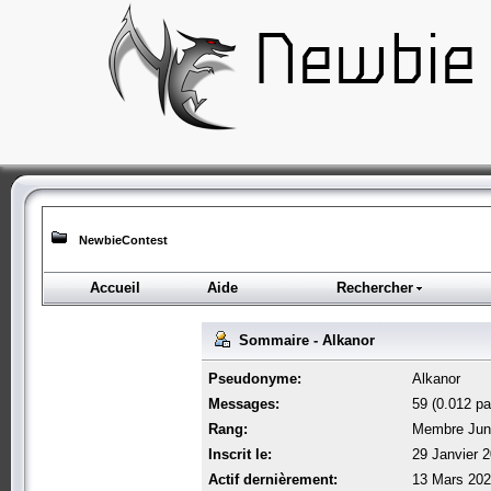
NewbieContest
Accueil
Aide
Rechercher
Sommaire - Alkanor
Pseudonyme:
Alkanor
Messages:
59 (0.012 par
Rang:
Membre Jun
Inscrit le:
29 Janvier 
Actif dernièrement:
13 Mars 202