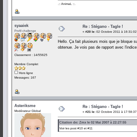
.:: AnimaL ::.
syaaiek
Re : Stégano - Tagle !
Profil challenge
«
#20 le:
02 Octobre 2011 à 16:31:02
Hello. Ça fait plusieurs mois que je bloque s
obtenue. Je vois pas de rapport avec l'indic
Classement : 14/55625
Membre Complet
Hors ligne
Messages: 167
Asteriksme
Re : Stégano - Tagle !
Modérateur Global
«
#21 le:
02 Octobre 2011 à 17:58:37
Citation de: Zmx le 02 Mai 2007 à 22:27:55
Voir les post #10 et #11