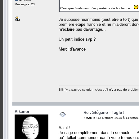
Messages: 23
C'est que finalement, t'as peut-être de la chance...
Je suppose néanmoins (peut être à tort) que l
première étape franchie et ne m'aideront donc
m'éclaire pas davantage...
Un petit indice svp ?
Merci d'avance
S'il n'y a pas de solution, c'est qu'il n'y a pas de problè
Alkanor
Re : Stégano - Tagle !
«
#25 le:
12 Octobre 2014 à 14:09:01
Salut !
Je nage complètement dans la semoule ... Pour
qu'il fallait commencer par là vu le temps q