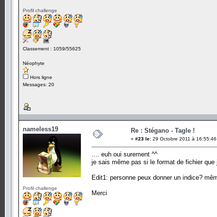
Profil challenge
Classement : 1059/55625
Néophyte
Hors ligne
Messages: 20
nameless19
Re : Stégano - Tagle !
«
#23 le:
29 Octobre 2011 à 16:55:46
.... euh oui surement ^^
je sais même pas si le format de fichier que 
Edit1: personne peux donner un indice? même 
Profil challenge
Merci