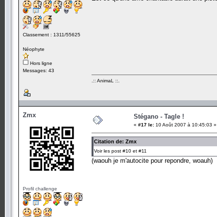
Classement : 1311/55625
Néophyte
Hors ligne
Messages: 43
.:: AnimaL ::.
Zmx
Stégano - Tagle !
«
#17 le:
10 Août 2007 à 10:45:03 »
Citation de: Zmx
Voir les post #10 et #11
(waouh je m'autocite pour repondre, woauh)
Profil challenge