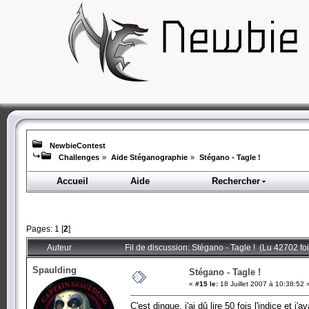
NewbieContest
Challenges
»
Aide Stéganographie
»
Stégano - Tagle !
Accueil
Aide
Rechercher
Pages:
1
[
2
]
Auteur
Fil de discussion: Stégano - Tagle ! (Lu 42702 foi
Spaulding
Stégano - Tagle !
«
#15 le:
18 Juillet 2007 à 10:38:52 
C'est dingue, j'ai dû lire 50 fois l'indice et 