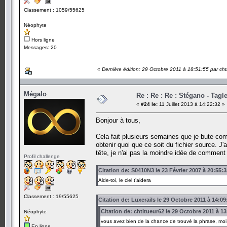
Classement : 1059/55625
Néophyte
Hors ligne
Messages: 20
«
Dernière édition: 29 Octobre 2011 à 18:51:55 par cht
Mégalo
Re : Re : Re : Stégano - Tagle
«
#24 le:
11 Juillet 2013 à 14:22:32 »
Bonjour à tous,
Cela fait plusieurs semaines que je bute co
obtenir quoi que ce soit du fichier source. J
tête, je n'ai pas la moindre idée de comment
Profil challenge
Citation de: S0410N3 le 23 Février 2007 à 20:55:3
Aide-toi, le ciel t’aidera
Classement : 19/55625
Citation de: Luxerails le 29 Octobre 2011 à 14:09
Citation de: chtitueur62 le 29 Octobre 2011 à 13
Néophyte
vous avez bien de la chance de trouvé la phrase, moi 
En ligne