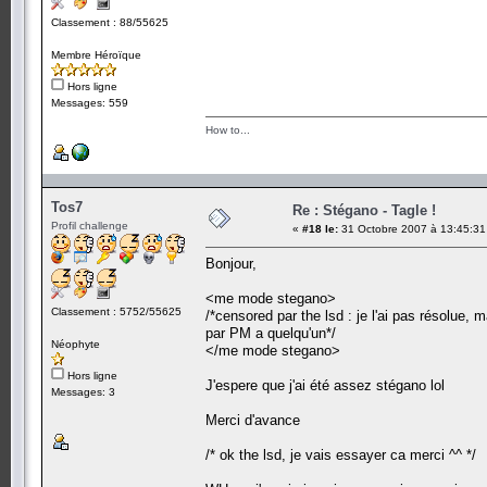
Classement : 88/55625
Membre Héroïque
Hors ligne
Messages: 559
How to...
Tos7
Re : Stégano - Tagle !
Profil challenge
«
#18 le:
31 Octobre 2007 à 13:45:31
Bonjour,
<me mode stegano>
Classement : 5752/55625
/*censored par the lsd : je l'ai pas résolue,
par PM a quelqu'un*/
Néophyte
</me mode stegano>
Hors ligne
J'espere que j'ai été assez stégano lol
Messages: 3
Merci d'avance
/* ok the lsd, je vais essayer ca merci ^^ */