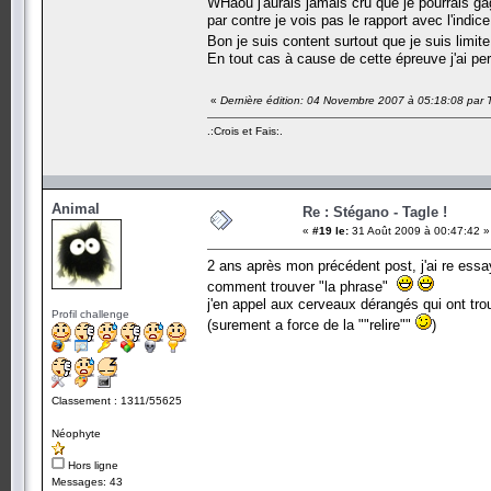
WHaou j'aurais jamais cru que je pourrais ga
par contre je vois pas le rapport avec l'indice
Bon je suis content surtout que je suis limi
En tout cas à cause de cette épreuve j'ai pe
«
Dernière édition: 04 Novembre 2007 à 05:18:08 par 
.:Crois et Fais:.
Animal
Re : Stégano - Tagle !
«
#19 le:
31 Août 2009 à 00:47:42 »
2 ans après mon précédent post, j'ai re essa
comment trouver "la phrase"
j'en appel aux cerveaux dérangés qui ont tro
Profil challenge
(surement a force de la ""relire""
)
Classement : 1311/55625
Néophyte
Hors ligne
Messages: 43