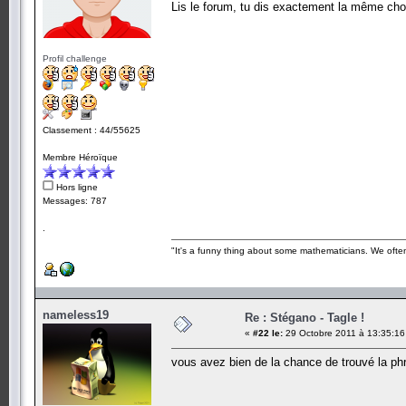
Lis le forum, tu dis exactement la même cho
Profil challenge
Classement : 44/55625
Membre Héroïque
Hors ligne
Messages: 787
.
"It's a funny thing about some mathematicians. We often 
nameless19
Re : Stégano - Tagle !
«
#22 le:
29 Octobre 2011 à 13:35:16
vous avez bien de la chance de trouvé la ph