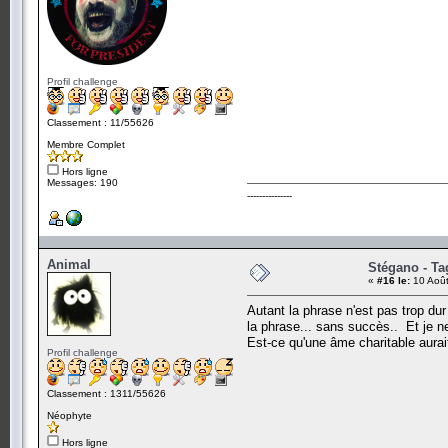
Profil challenge
Classement : 11/55626
Membre Complet
Hors ligne
Messages: 190
---------------
Animal
Stégano - Tag
«
#16 le:
10 Août
Autant la phrase n'est pas trop dur
la phrase... sans succès.. Et je ne
Est-ce qu'une âme charitable aurait
Profil challenge
Classement : 1311/55626
Néophyte
Hors ligne