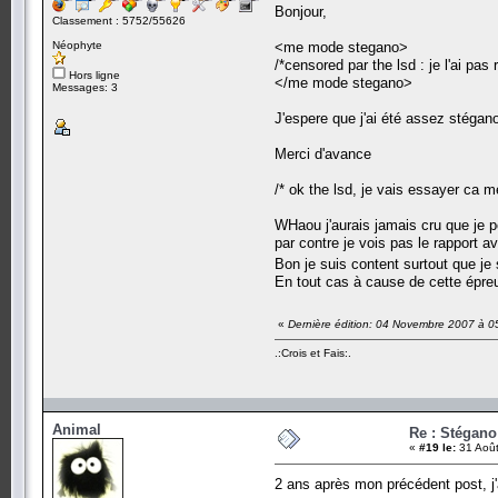
Bonjour,
Classement : 5752/55626
Néophyte
<me mode stegano>
/*censored par the lsd : je l'ai pa
Hors ligne
</me mode stegano>
Messages: 3
J'espere que j'ai été assez stégano
Merci d'avance
/* ok the lsd, je vais essayer ca me
WHaou j'aurais jamais cru que je p
par contre je vois pas le rapport ave
Bon je suis content surtout que je
En tout cas à cause de cette épreu
«
Dernière édition: 04 Novembre 2007 à 0
.:Crois et Fais:.
Animal
Re : Stégano 
«
#19 le:
31 Août
2 ans après mon précédent post, j