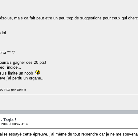
s résolue, mais ca fait peut etre un peu trop de suggestions pour ceux qui cher
 lol
rci ^^ */
ourrais gagner ces 20 pts!
c l'indice...
 suis limite un noob
ve j'ai perdu un organe...
5:18:08 par Tos7
»
- Tagle !
 2009 à 00:47:42 »
'ai re essayé cette épreuve, j'ai même du tout reprendre car je ne me souven