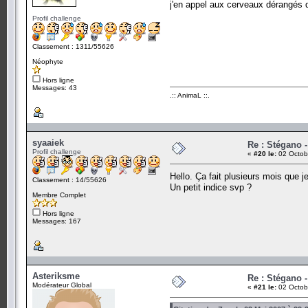
j'en appel aux cerveaux dérangés q
Profil challenge
Classement : 1311/55626
Néophyte
Hors ligne
Messages: 43
.:: AnimaL ::.
syaaiek
Re : Stégano -
Profil challenge
«
#20 le:
02 Octob
Hello. Ça fait plusieurs mois que j
Classement : 14/55626
Un petit indice svp ?
Membre Complet
Hors ligne
Messages: 167
Asteriksme
Re : Stégano -
Modérateur Global
«
#21 le:
02 Octob