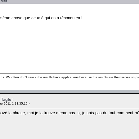
27:55
a même chose que ceux à qui on a répondu ça !
ns. We often don't care if the results have applications because the results are themselves so pre
 Tagle !
re 2011 à 13:35:16 »
uvé la phrase, moi je la trouve meme pas :s, je sais pas du tout comment m'