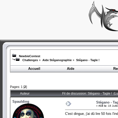
NewbieContest
Challenges
»
Aide Stéganographie
»
Stégano - Tagle !
Accueil
Aide
Re
Pages:
1
[
2
]
Auteur
Fil de discussion: Stégano - Tagle ! (L
Spaulding
Stégano - Tag
«
#15 le:
18 Juill
C'est dingue, j'ai dû lire 50 fois l