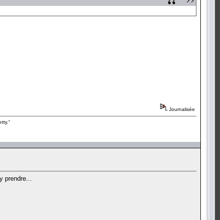
Journalisée
tty."
y prendre...