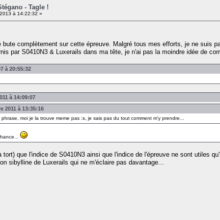
Stégano - Tagle !
t 2013 à 14:22:32 »
e bute complètement sur cette épreuve. Malgré tous mes efforts, je ne suis pas
ournis par S0410N3 & Luxerails dans ma tête, je n'ai pas la moindre idée de co
07 à 20:55:32
011 à 14:09:07
re 2011 à 13:35:16
 phrase, moi je la trouve meme pas :s, je sais pas du tout comment m'y prendre...
chance...
ort) que l'indice de S0410N3 ainsi que l'indice de l'épreuve ne sont utiles qu
ion sibylline de Luxerails qui ne m'éclaire pas davantage...