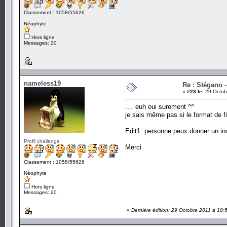
Classement : 1058/55626
Néophyte
Hors ligne
Messages: 20
nameless19
Re : Stégano -
«
#23 le:
29 Octob
.... euh oui surement ^^
je sais même pas si le format de fi
Edit1: personne peux donner un ind
Profil challenge
Merci
Classement : 1058/55626
Néophyte
Hors ligne
Messages: 20
«
Dernière édition: 29 Octobre 2011 à 18: