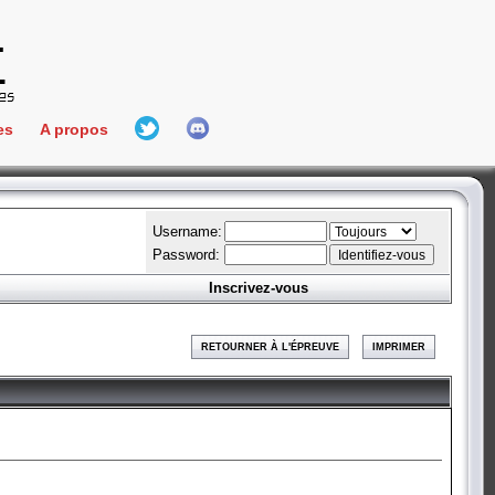
es
A propos
L'équipe
e Connect
Hall Of Fame
Username:
Password:
Inscrivez-vous
aires
ment
RETOURNER À L'ÉPREUVE
IMPRIMER
es
bateur