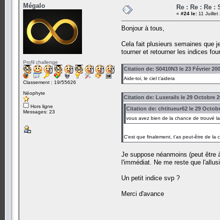
Mégalo
Re : Re : Re : 
«
#24 le:
11 Juille
Bonjour à tous,
Cela fait plusieurs semaines que j
tourner et retourner les indices f
Profil challenge
Citation de: S0410N3 le 23 Février 20
Aide-toi, le ciel t’aidera
Classement : 19/55626
Néophyte
Citation de: Luxerails le 29 Octobre 2
Hors ligne
Citation de: chtitueur62 le 29 Octob
Messages: 23
vous avez bien de la chance de trouvé la
C'est que finalement, t'as peut-être de la 
Je suppose néanmoins (peut être à t
l'immédiat. Ne me reste que l'allus
Un petit indice svp ?
Merci d'avance