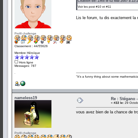
Citation de: Zmx le 02 Mai 2007 à 22:
Voir les post #10 et #11
Lis le forum, tu dis exactement l
Profil challenge
Classement : 44/55626
Membre Héroïque
Hors ligne
Messages: 787
.
"It's a funny thing about some mathematicia
nameless19
Re : Stégano -
«
#22 le:
29 Octob
vous avez bien de la chance de tro
Profil challenge