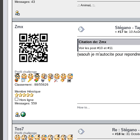
Messages: 43
.:: AnimaL ::.
Zmx
Stégano - Tag
«
#17 le:
10 Août
Citation de: Zmx
Voir les post #10 et #11
(waouh je m'autocite pour repondr
Profil challenge
Classement : 88/55626
Membre Héroïque
Hors ligne
Messages: 559
How to...
Tos7
Re : Stégano -
Profil challenge
«
#18 le:
31 Octobr