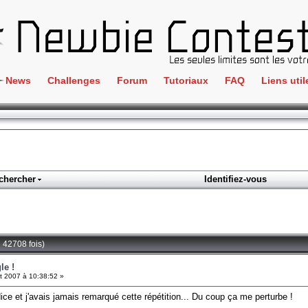
News
Challenges
Forum
Tutoriaux
FAQ
Liens util
Crackme
IRC
ClientSide
Newbi
Cryptographie
Liens
Forensics
chercher
Identifiez-vous
Parten
Hacking
Régle
Logique
Goodi
Programmation
u 42708 fois)
L'incu
Stéganographie
le !
et 2007 à 10:38:52 »
Wargame
'indice et j'avais jamais remarqué cette répétition... Du coup ça me perturbe !
Tous les challenges