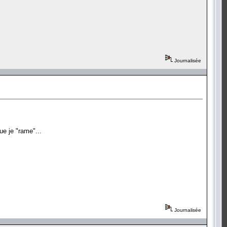
Journalisée
ue je "rame"...
Journalisée