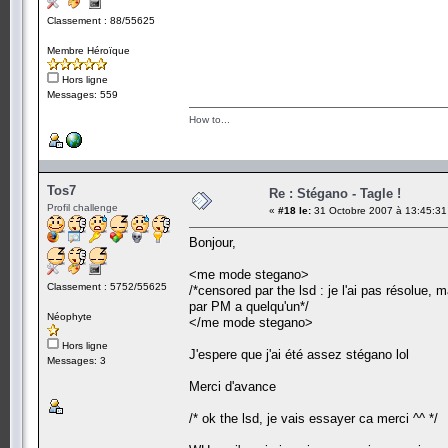
Classement : 88/55625
Membre Héroïque
Hors ligne
Messages: 559
How to...
Tos7
Re : Stégano - Tagle !
Profil challenge
«
#18 le:
31 Octobre 2007 à 13:45:31
Bonjour,
<me mode stegano>
Classement : 5752/55625
/*censored par the lsd : je l'ai pas résolue,
par PM a quelqu'un*/
Néophyte
</me mode stegano>
Hors ligne
J'espere que j'ai été assez stégano lol
Messages: 3
Merci d'avance
/* ok the lsd, je vais essayer ca merci ^^ */