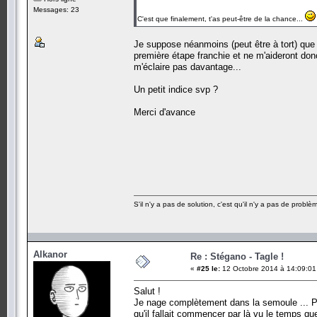
Messages: 23
C'est que finalement, t'as peut-être de la chance...
Je suppose néanmoins (peut être à tort) que l
première étape franchie et ne m'aideront donc
m'éclaire pas davantage...
Un petit indice svp ?
Merci d'avance
S'il n'y a pas de solution, c'est qu'il n'y a pas de problè
Alkanor
Re : Stégano - Tagle !
«
#25 le:
12 Octobre 2014 à 14:09:01
Salut !
Je nage complètement dans la semoule ... Pour
qu'il fallait commencer par là vu le temps q