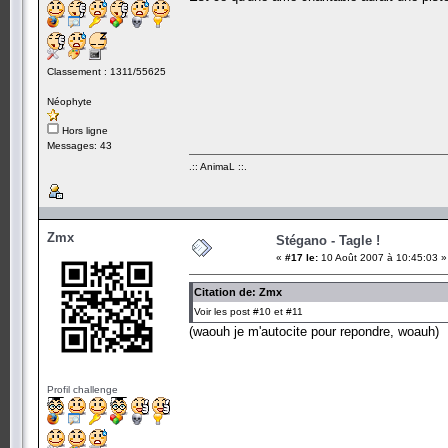
Classement : 1311/55625
Néophyte
Hors ligne
Messages: 43
.:: AnimaL ::.
Zmx
Stégano - Tagle !
«
#17 le:
10 Août 2007 à 10:45:03 »
Citation de: Zmx
Voir les post #10 et #11
(waouh je m'autocite pour repondre, woauh)
Profil challenge