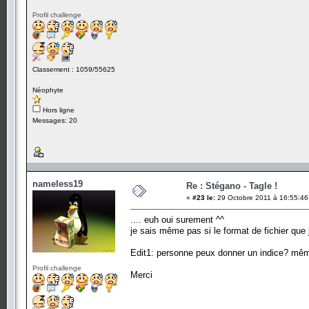
Profil challenge
Classement : 1059/55625
Néophyte
Hors ligne
Messages: 20
nameless19
Re : Stégano - Tagle !
«
#23 le:
29 Octobre 2011 à 16:55:46
.... euh oui surement ^^
je sais même pas si le format de fichier que 
Edit1: personne peux donner un indice? même 
Profil challenge
Merci