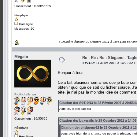
Classement : 1059/55625
Néophyte
Hors ligne
Messages: 20
«
Dernière édition: 29 Octobre 2011 à 18:51:55 par cht
Mégalo
Re : Re : Re : Stégano - Tagle
«
#24 le:
11 Juillet 2013 à 14:22:32 »
Bonjour à tous,
Cela fait plusieurs semaines que je bute co
obtenir quoi que ce soit du fichier source. J
tête, je n'ai pas la moindre idée de comment
Profil challenge
Citation de: S0410N3 le 23 Février 2007 à 20:55:3
Aide-toi, le ciel t’aidera
Classement : 19/55625
Citation de: Luxerails le 29 Octobre 2011 à 14:09
Citation de: chtitueur62 le 29 Octobre 2011 à 13
Néophyte
vous avez bien de la chance de trouvé la phrase, moi 
Hors ligne