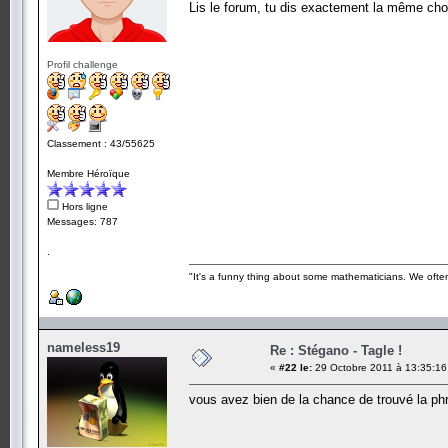
Lis le forum, tu dis exactement la même cho
Profil challenge
Classement : 43/55625
Membre Héroïque
Hors ligne
Messages: 787
.
"It's a funny thing about some mathematicians. We often 
nameless19
Re : Stégano - Tagle !
«
#22 le:
29 Octobre 2011 à 13:35:16
vous avez bien de la chance de trouvé la ph