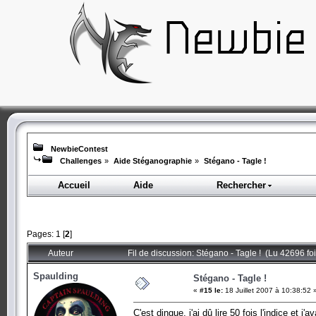
NewbieContest
Challenges
»
Aide Stéganographie
»
Stégano - Tagle !
Accueil
Aide
Rechercher
Pages:
1
[
2
]
Auteur
Fil de discussion: Stégano - Tagle ! (Lu 42696 foi
Spaulding
Stégano - Tagle !
«
#15 le:
18 Juillet 2007 à 10:38:52 
C'est dingue, j'ai dû lire 50 fois l'indice et 