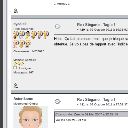
.:: AnimaL ::.
syaaiek
Re : Stégano - Tagle !
Profil challenge
«
#20 le:
02 Octobre 2011 à 16:31:02
Hello. Ça fait plusieurs mois que je bloque s
obtenue. Je vois pas de rapport avec l'indic
Classement : 14/55625
Membre Complet
Hors ligne
Messages: 167
Asteriksme
Re : Stégano - Tagle !
Modérateur Global
«
#21 le:
02 Octobre 2011 à 17:58:37
Citation de: Zmx le 02 Mai 2007 à 22:27:55
Voir les post #10 et #11