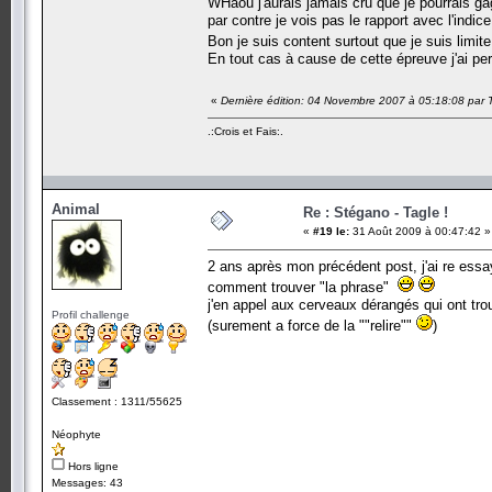
WHaou j'aurais jamais cru que je pourrais ga
par contre je vois pas le rapport avec l'indice
Bon je suis content surtout que je suis limi
En tout cas à cause de cette épreuve j'ai pe
«
Dernière édition: 04 Novembre 2007 à 05:18:08 par 
.:Crois et Fais:.
Animal
Re : Stégano - Tagle !
«
#19 le:
31 Août 2009 à 00:47:42 »
2 ans après mon précédent post, j'ai re essa
comment trouver "la phrase"
j'en appel aux cerveaux dérangés qui ont tro
Profil challenge
(surement a force de la ""relire""
)
Classement : 1311/55625
Néophyte
Hors ligne
Messages: 43