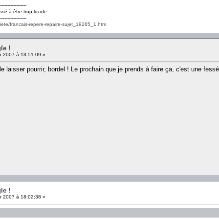
------------------
ssé à être trop lucide.
------------------
ciete/francais-repere-repaire-sujet_19265_1.htm
le !
r 2007 à 13:51:09 »
de le laisser pourrir, bordel ! Le prochain que je prends à faire ça, c'est une 
le !
r 2007 à 18:02:38 »