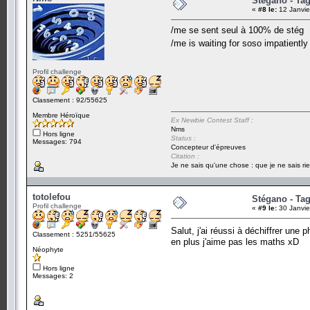
Stégano - Tag
«
#8 le:
12 Janvie
/me se sent seul à 100% de stég
/me is waiting for soso impatientl
Profil challenge
Classement : 92/55625
Membre Héroïque
Ex Newbie Contest Staff :
Nms
Hors ligne
Status :
Messages: 794
Concepteur d'épreuves
Citation :
Je ne sais qu'une chose : que je ne sais rie
totolefou
Stégano - Tag
Profil challenge
«
#9 le:
30 Janvie
Salut, j'ai réussi à déchiffrer une
Classement : 5251/55625
en plus j'aime pas les maths xD
Néophyte
Hors ligne
Messages: 2