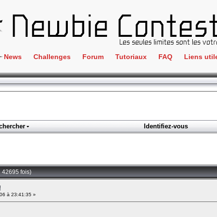
News
Challenges
Forum
Tutoriaux
FAQ
Liens util
Crackme
IRC
ClientSide
Newbi
Cryptographie
Liens
Forensics
chercher
Identifiez-vous
Parten
Hacking
Régle
Logique
Goodi
Programmation
u 42695 fois)
L'incu
Stéganographie
!
6 à 23:41:35 »
Wargame
Tous les challenges