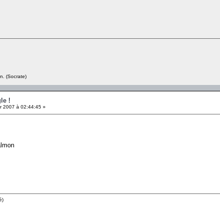
n. (Socrate)
le !
r 2007 à 02:44:45 »
almon
é)