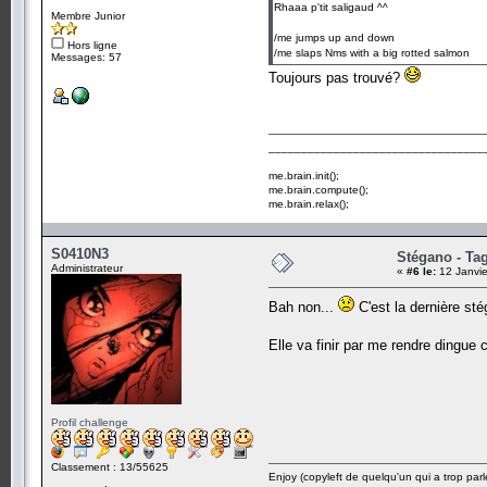
Rhaaa p'tit saligaud ^^
Membre Junior
/me jumps up and down
Hors ligne
/me slaps Nms with a big rotted salmon
Messages: 57
Toujours pas trouvé?
_________________________________
me.brain.init();
me.brain.compute();
me.brain.relax();
S0410N3
Stégano - Tag
Administrateur
«
#6 le:
12 Janvie
Bah non...
C'est la dernière sté
Elle va finir par me rendre dingue
Profil challenge
Classement : 13/55625
Enjoy (copyleft de quelqu'un qui a trop parl