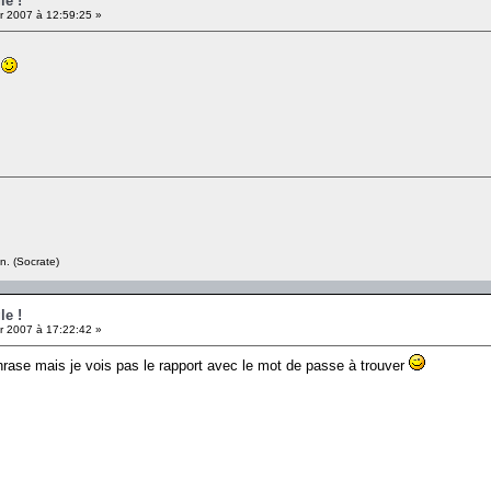
le !
r 2007 à 12:59:25 »
y
n. (Socrate)
le !
r 2007 à 17:22:42 »
 phrase mais je vois pas le rapport avec le mot de passe à trouver