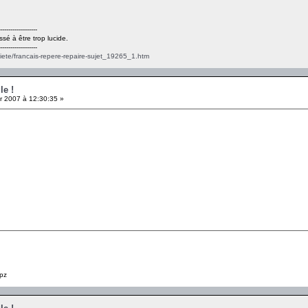
------------------
ssé à être trop lucide.
------------------
ciete/francais-repere-repaire-sujet_19265_1.htm
le !
r 2007 à 12:30:35 »
pz