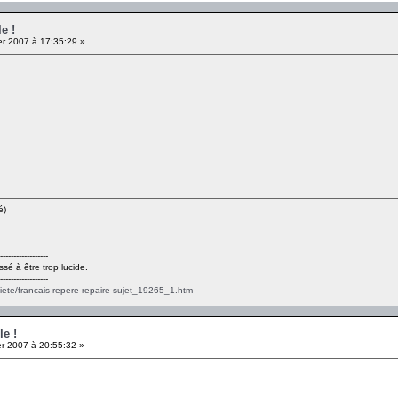
e !
er 2007 à 17:35:29 »
é)
------------------
ssé à être trop lucide.
------------------
ciete/francais-repere-repaire-sujet_19265_1.htm
le !
er 2007 à 20:55:32 »