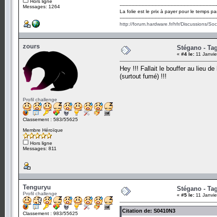
Hors ligne
-------------------------------------------------------------------
Messages: 1264
La folie est le prix à payer pour le temps pa
-------------------------------------------------------------------
http://forum.hardware.fr/hfr/Discussions/So
zours
Stégano - Tag
«
#4 le:
11 Janvie
Hey !!! Fallait le bouffer au lieu 
(surtout fumé) !!!
Profil challenge
Classement : 583/55625
Membre Héroïque
Hors ligne
Messages: 811
Tenguryu
Stégano - Tag
Profil challenge
«
#5 le:
11 Janvie
Citation de: S0410N3
Classement : 983/55625