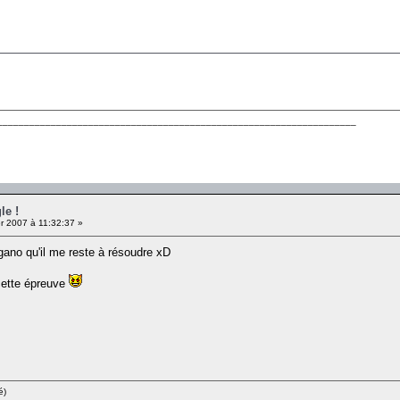
___________________________________________________________________
le !
r 2007 à 11:32:37 »
gano qu'il me reste à résoudre xD
 cette épreuve
é)