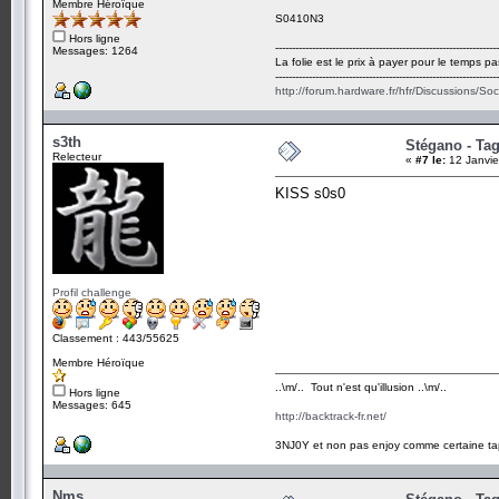
Membre Héroïque
S0410N3
Hors ligne
-------------------------------------------------------------------
Messages: 1264
La folie est le prix à payer pour le temps pa
-------------------------------------------------------------------
http://forum.hardware.fr/hfr/Discussions/So
s3th
Stégano - Tag
Relecteur
«
#7 le:
12 Janvie
KISS s0s0
Profil challenge
Classement : 443/55625
Membre Héroïque
..\m/.. Tout n'est qu'illusion ..\m/..
Hors ligne
Messages: 645
http://backtrack-fr.net/
3NJ0Y et non pas enjoy comme certaine ta
Nms