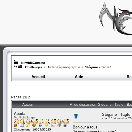
NewbieContest
Challenges
»
Aide Stéganographie
»
Stégano - Tagle !
Accueil
Aide
Re
Pages: [
1
]
2
Auteur
Fil de discussion: Stégano - Tagle ! (L
Abada
Stégano - Tagle 
Profil challenge
«
le:
15 Novembre 200
Bonjour a tous,
Classement : 16004/55625
Je commence tout juste:)