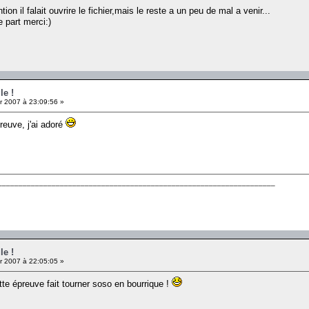
tion il falait ouvrire le fichier,mais le reste a un peu de mal a venir...
e part merci:)
le !
r 2007 à 23:09:56 »
preuve, j'ai adoré
___________________________________________________________________
le !
r 2007 à 22:05:05 »
ette épreuve fait tourner soso en bourrique !