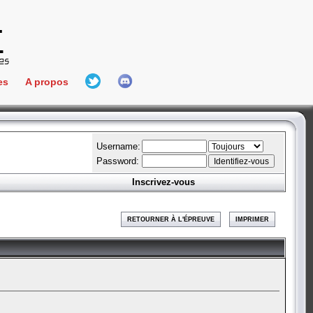
es
A propos
L'équipe
e Connect
Hall Of Fame
Username:
Password:
Inscrivez-vous
aires
ment
RETOURNER À L'ÉPREUVE
IMPRIMER
es
bateur