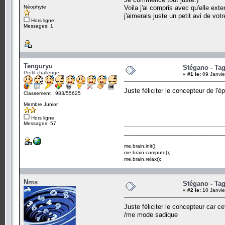
Néophyte
Voila j'ai compris avec qu'elle exten
j'aimerais juste un petit avi de votr
Hors ligne
Messages: 1
Tenguryu
Stégano - Tag
Profil challenge
«
#1 le:
09 Janvie
Juste féliciter le concepteur de l'é
Classement : 983/55625
Membre Junior
Hors ligne
Messages: 57
_________________________________
me.brain.init();
me.brain.compute();
me.brain.relax();
Nms
Stégano - Tag
«
#2 le:
10 Janvie
Juste féliciter le concepteur car c
/me mode sadique