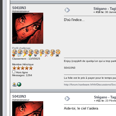
S0410N3
Stégano - Tagl
Administrateur
«
#10 le:
30 Janvi
D'où l'indice...
Profil challenge
Classement : 13/55625
Enjoy (copyleft de quelqu'un qui a trop parl
Membre Héroïque
S0410N3
Hors ligne
-------------------------------------------------------------------
Messages: 1264
La folie est le prix à payer pour le temps pa
-------------------------------------------------------------------
http://forum.hardware.fr/hfr/Discussions/So
S0410N3
Stégano - Tag
Administrateur
«
#11 le:
23 Févri
Aide-toi, le ciel t’aidera