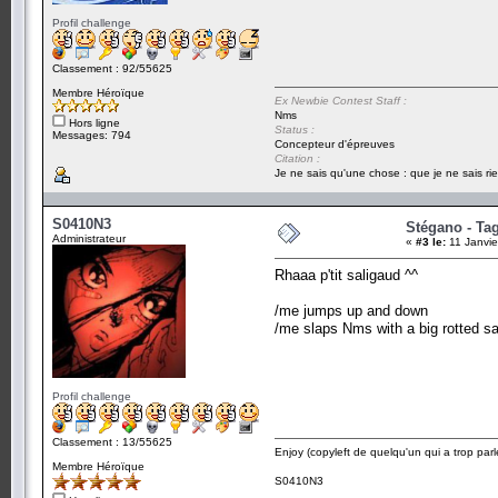
Profil challenge
Classement : 92/55625
Membre Héroïque
Ex Newbie Contest Staff :
Nms
Hors ligne
Status :
Messages: 794
Concepteur d'épreuves
Citation :
Je ne sais qu'une chose : que je ne sais rie
S0410N3
Stégano - Tag
Administrateur
«
#3 le:
11 Janvie
Rhaaa p'tit saligaud ^^
/me jumps up and down
/me slaps Nms with a big rotted s
Profil challenge
Classement : 13/55625
Enjoy (copyleft de quelqu'un qui a trop parl
Membre Héroïque
S0410N3