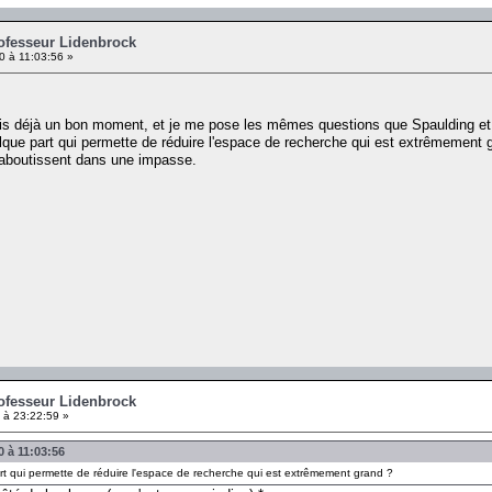
rofesseur Lidenbrock
10 à 11:03:56 »
uis déjà un bon moment, et je me pose les mêmes questions que Spaulding et N
elque part qui permette de réduire l'espace de recherche qui est extrêmemen
 aboutissent dans une impasse.
rofesseur Lidenbrock
 à 23:22:59 »
0 à 11:03:56
art qui permette de réduire l'espace de recherche qui est extrêmement grand ?