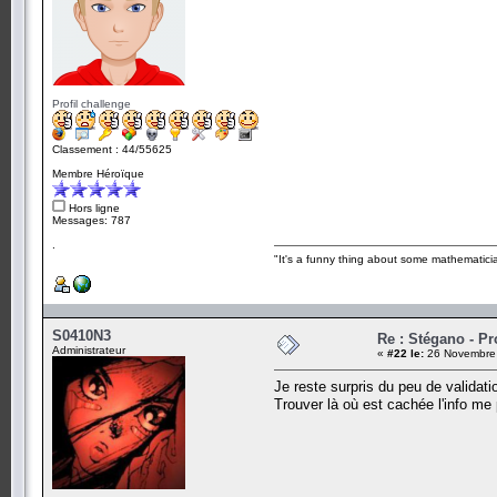
Profil challenge
Classement : 44/55625
Membre Héroïque
Hors ligne
Messages: 787
.
"It's a funny thing about some mathematicia
S0410N3
Re : Stégano - P
Administrateur
«
#22 le:
26 Novembre 
Je reste surpris du peu de validati
Trouver là où est cachée l'info me 