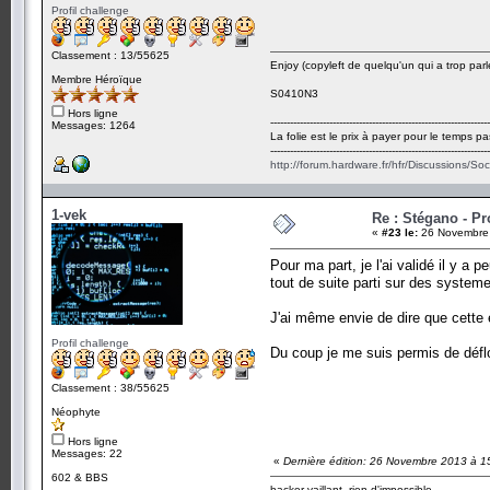
Profil challenge
Classement : 13/55625
Enjoy (copyleft de quelqu'un qui a trop parl
Membre Héroïque
S0410N3
Hors ligne
-------------------------------------------------------------------
Messages: 1264
La folie est le prix à payer pour le temps pa
-------------------------------------------------------------------
http://forum.hardware.fr/hfr/Discussions/So
1-vek
Re : Stégano - P
«
#23 le:
26 Novembre 
Pour ma part, je l'ai validé il y a
tout de suite parti sur des system
J'ai même envie de dire que cette é
Profil challenge
Du coup je me suis permis de déflor
Classement : 38/55625
Néophyte
Hors ligne
Messages: 22
«
Dernière édition: 26 Novembre 2013 à 1
602 & BBS
hacker vaillant, rien d'impossible