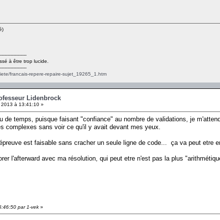
é)
------------------
ssé à être trop lucide.
------------------
ciete/francais-repere-repaire-sujet_19265_1.htm
rofesseur Lidenbrock
2013 à 13:41:10 »
 peu de temps, puisque faisant "confiance" au nombre de validations, je m'atte
es complexes sans voir ce qu'il y avait devant mes yeux.
preuve est faisable sans cracher un seule ligne de code... ça va peut etre en 
er l'afterward avec ma résolution, qui peut etre n'est pas la plus "arithmétique
5:46:50 par 1-vek
»