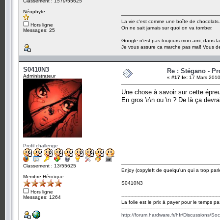
Classement : 1579/55625
Néophyte
La vie c'est comme une boîte de chocolats.
Hors ligne
On ne sait jamais sur quoi on va tomber.
Messages: 25
Google n'est pas toujours mon ami, dans la p
Je vous assure ca marche pas mal! Vous de
S0410N3
Re : Stégano - P
Administrateur
«
#17 le:
17 Mars 2010
Une chose à savoir sur cette épreu
En gros \r\n ou \n ? De là ça devrai
Profil challenge
Classement : 13/55625
Enjoy (copyleft de quelqu'un qui a trop parl
Membre Héroïque
S0410N3
Hors ligne
-------------------------------------------------------------------
Messages: 1264
La folie est le prix à payer pour le temps pa
-------------------------------------------------------------------
http://forum.hardware.fr/hfr/Discussions/So