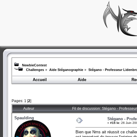
NewbieContest
Challenges
»
Aide Stéganographie
»
Stégano - Professeur Lidenbr
Accueil
Aide
Re
Pages:
1
[
2
]
Auteur
Fil de discussion: Stégano - Professeu
Spaulding
Stégano - Prof
«
#15 le:
26 Juin 20
Bien que Nms ait réussit ce challen
est important de trouver l'origine