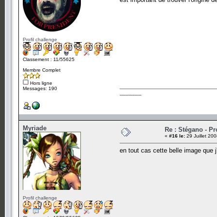
Profil challenge
Classement : 11/55625
Membre Complet
Hors ligne
Messages: 190
---------------
Myriade
Re : Stégano - P
«
#16 le:
29 Juillet 20
en tout cas cette belle image que j
Profil challenge