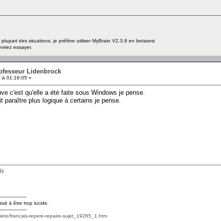
lupart des situations, je préfère utiliser MyBrain V2.3.6 en betatest
vriez essayer.
rofesseur Lidenbrock
 à 01:16:05 »
ve c'est qu'elle a été faite sous Windows je pense.
t paraître plus logique à certains je pense.
é)
------------------
ssé à être trop lucide.
------------------
ciete/francais-repere-repaire-sujet_19265_1.htm