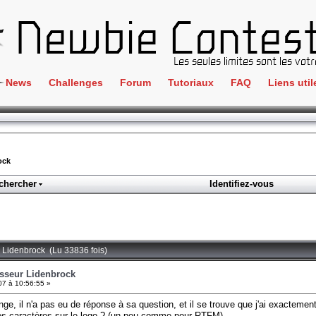
News
Challenges
Forum
Tutoriaux
FAQ
Liens util
Crackme
IRC
ClientSide
Newbi
Cryptographie
Liens
ock
Forensics
chercher
Identifiez-vous
Parten
Hacking
Régle
Logique
Goodi
Programmation
r Lidenbrock (Lu 33836 fois)
L'incu
Stéganographie
esseur Lidenbrock
07 à 10:56:55 »
Wargame
ge, il n'a pas eu de réponse à sa question, et il se trouve que j'ai exactemen
Tous les challenges
 des caractères sur le logo ? (un peu comme pour RTFM)...