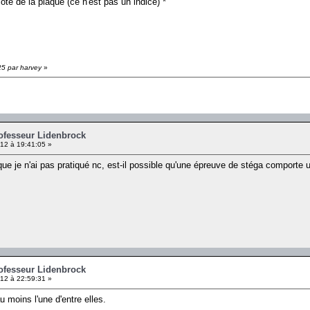
ôté de la plaque (ce n'est pas un indice) *
25 par harvey
»
rofesseur Lidenbrock
12 à 19:41:05 »
que je n'ai pas pratiqué nc, est-il possible qu'une épreuve de stéga comporte 
rofesseur Lidenbrock
12 à 22:59:31 »
 moins l'une d'entre elles.