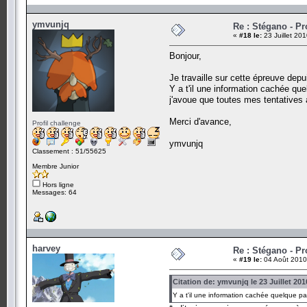
ymvunjq
Re : Stégano - P
«
#18 le:
23 Juillet 20
Bonjour,
Je travaille sur cette épreuve dep
Y a t'il une information cachée qu
j'avoue que toutes mes tentatives
Merci d'avance,
Profil challenge
ymvunjq
Classement : 51/55625
Membre Junior
Hors ligne
Messages: 64
harvey
Re : Stégano - P
«
#19 le:
04 Août 2010
Citation de: ymvunjq le 23 Juillet 201
Y a t'il une information cachée quelque p