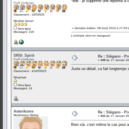
*edit : je supprime une réponse à c
Profil challenge
Classement : 18/55625
Membre Senior
«
Dernière édition: 08 Août 2010 à 17:03:
Hors ligne
Messages: 316
L'entropie vient en mangeant.
SRSI_Spirit
Re : Stégano - P
Profil challenge
«
#20 le:
17 Janvier 20
Juste un détail, ca fait longtemps 
Classement : 414/55625
Néophyte
Hors ligne
Messages: 14
Asteriksme
Re : Stégano - P
Modérateur Global
«
#21 le:
17 Janvier 20
Bien sûr, c'est même le cas pour au