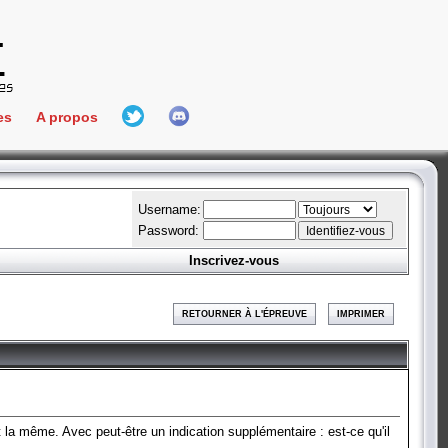
es
A propos
L'équipe
e Connect
Hall Of Fame
Username:
Password:
Inscrivez-vous
aires
ment
RETOURNER À L'ÉPREUVE
IMPRIMER
es
bateur
t la même. Avec peut-être un indication supplémentaire : est-ce qu'il