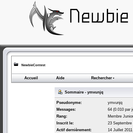
NewbieContest
Accueil
Aide
Rechercher
Sommaire - ymvunjq
Pseudonyme:
ymvunjq
Messages:
64 (0.010 par j
Rang:
Membre Junio
Inscrit le:
23 Septembre 
Actif dernièrement:
14 Juillet 2011