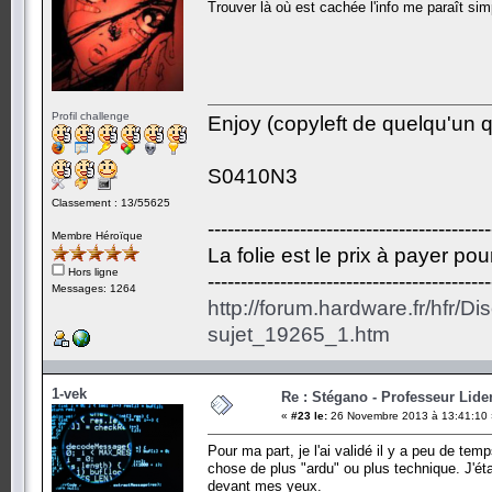
Trouver là où est cachée l'info me paraît sim
Profil challenge
Enjoy (copyleft de quelqu'un qu
S0410N3
Classement : 13/55625
-------------------------------------------
Membre Héroïque
La folie est le prix à payer po
Hors ligne
-------------------------------------------
Messages: 1264
http://forum.hardware.fr/hfr/D
sujet_19265_1.htm
1-vek
Re : Stégano - Professeur Lid
«
#23 le:
26 Novembre 2013 à 13:41:10 
Pour ma part, je l'ai validé il y a peu de te
chose de plus "ardu" ou plus technique. J'ét
devant mes yeux.