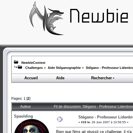
NewbieContest
Challenges
»
Aide Stéganographie
»
Stégano - Professeur Lidenbr
Accueil
Aide
Rechercher
Pages:
1
[
2
]
Auteur
Fil de discussion: Stégano - Professeur Lidenbro
Spaulding
Stégano - Professeur Lidenb
«
#15 le:
26 Juin 2007 à 10:56:55 »
Bien que Nms ait réussit ce challenge, il n'