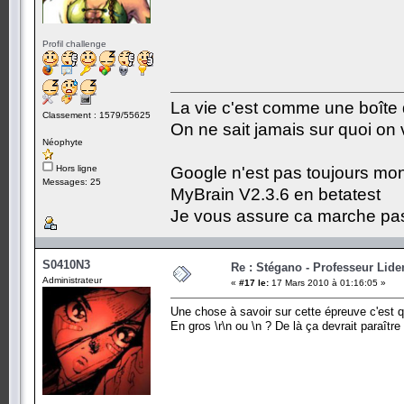
Profil challenge
La vie c'est comme une boîte 
Classement : 1579/55625
On ne sait jamais sur quoi on 
Néophyte
Hors ligne
Google n'est pas toujours mon a
Messages: 25
MyBrain V2.3.6 en betatest
Je vous assure ca marche pas
S0410N3
Re : Stégano - Professeur Lid
Administrateur
«
#17 le:
17 Mars 2010 à 01:16:05 »
Une chose à savoir sur cette épreuve c'est q
En gros \r\n ou \n ? De là ça devrait paraître