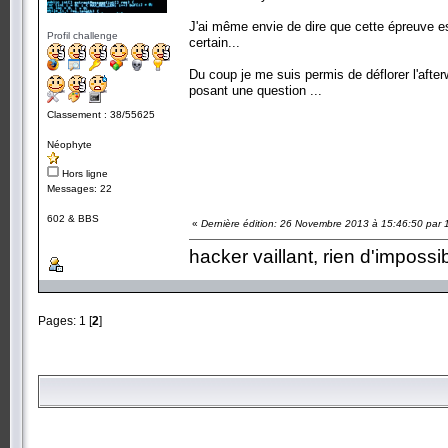
J'ai même envie de dire que cette épreuve es
Profil challenge
certain...
Du coup je me suis permis de déflorer l'afterw
posant une question ...
Classement : 38/55625
Néophyte
Hors ligne
Messages: 22
602 & BBS
«
Dernière édition: 26 Novembre 2013 à 15:46:50 par 
hacker vaillant, rien d'impossi
Pages:
1
[
2
]