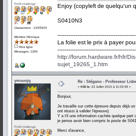
Profil challenge
Enjoy (copyleft de quelqu'un qu
S0410N3
Classement : 13/55625
-------------------------------------------
Membre Héroïque
La folie est le prix à payer po
Hors ligne
-------------------------------------------
Messages: 1264
http://forum.hardware.fr/hfr/D
sujet_19265_1.htm
ymvunjq
Re : Stégano - Professeur Lid
«
#18 le:
23 Juillet 2010 à 11:03:56 »
Bonjour,
Je travaille sur cette épreuve depuis déjà
ont réussi à valider l'épreuve).
Y a t'il une information cachée quelque part
je pense avoir bien compris le poste de S04
Profil challenge
Merci d'avance,