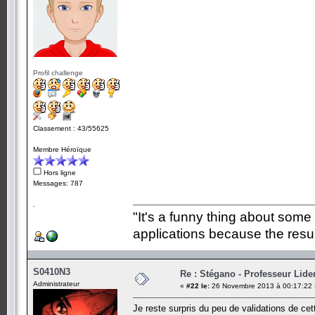
Profil challenge
Classement : 43/55625
Membre Héroïque
Hors ligne
Messages: 787
.
"It's a funny thing about some
applications because the resul
S0410N3
Re : Stégano - Professeur Lid
Administrateur
«
#22 le:
26 Novembre 2013 à 00:17:22 
Je reste surpris du peu de validations de cet