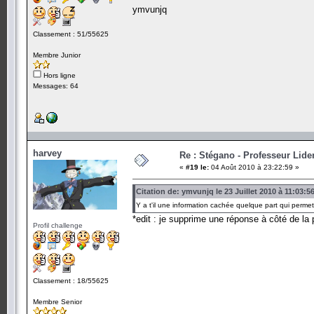
ymvunjq
Classement : 51/55625
Membre Junior
Hors ligne
Messages: 64
harvey
Re : Stégano - Professeur Lid
«
#19 le:
04 Août 2010 à 23:22:59 »
Citation de: ymvunjq le 23 Juillet 2010 à 11:03:5
Y a t'il une information cachée quelque part qui perme
*edit : je supprime une réponse à côté de la 
Profil challenge
Classement : 18/55625
Membre Senior