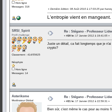
Hors ligne
Messages: 316
«
Dernière édition: 08 Août 2010 à 17:03:25 par harve
L'entropie vient en mangeant.
SRSI_Spirit
Re : Stégano - Professeur Lid
Profil challenge
«
#20 le:
17 Janvier 2012 à 19:41:05 »
Juste un détail, ca fait longtemps que je n'a
crypto?
Classement : 414/55625
Néophyte
Hors ligne
Messages: 14
Asteriksme
Re : Stégano - Professeur Lid
Modérateur Global
«
#21 le:
17 Janvier 2012 à 22:59:31 »
Bien sûr, c'est même le cas pour au moins l'u