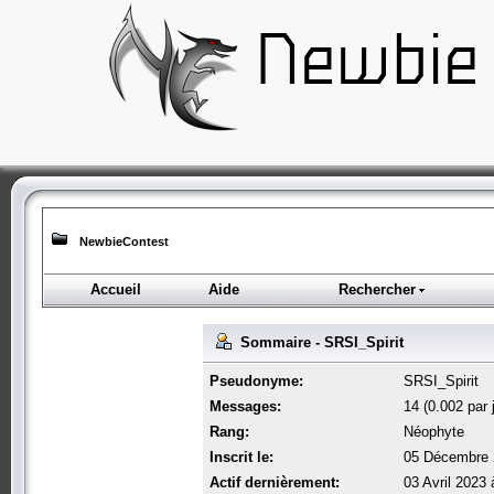
NewbieContest
Accueil
Aide
Rechercher
Sommaire - SRSI_Spirit
Pseudonyme:
SRSI_Spirit
Messages:
14 (0.002 par 
Rang:
Néophyte
Inscrit le:
05 Décembre 
Actif dernièrement:
03 Avril 2023 