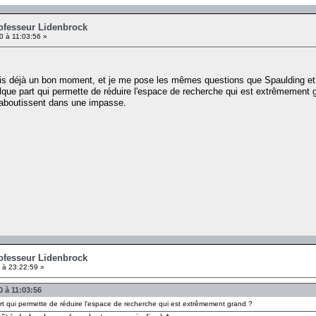
rofesseur Lidenbrock
10 à 11:03:56 »
uis déjà un bon moment, et je me pose les mêmes questions que Spaulding et N
elque part qui permette de réduire l'espace de recherche qui est extrêmemen
 aboutissent dans une impasse.
rofesseur Lidenbrock
 à 23:22:59 »
0 à 11:03:56
art qui permette de réduire l'espace de recherche qui est extrêmement grand ?