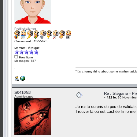
Profil challenge
Classement : 43/55625
Membre Héroïque
Hors ligne
Messages: 787
.
"It's a funny thing about some mathematicia
S0410N3
Re : Stégano - P
Administrateur
«
#22 le:
26 Novembre 
Je reste surpris du peu de validati
Trouver là où est cachée l'info me 