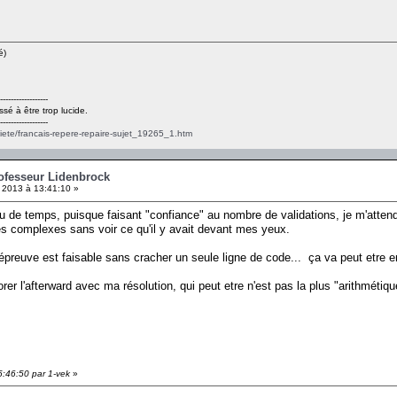
é)
------------------
ssé à être trop lucide.
------------------
ciete/francais-repere-repaire-sujet_19265_1.htm
rofesseur Lidenbrock
2013 à 13:41:10 »
 peu de temps, puisque faisant "confiance" au nombre de validations, je m'atte
es complexes sans voir ce qu'il y avait devant mes yeux.
preuve est faisable sans cracher un seule ligne de code... ça va peut etre en 
er l'afterward avec ma résolution, qui peut etre n'est pas la plus "arithmétique
5:46:50 par 1-vek
»