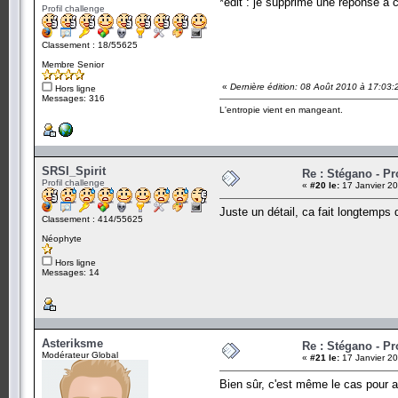
*edit : je supprime une réponse à c
Profil challenge
Classement : 18/55625
Membre Senior
«
Dernière édition: 08 Août 2010 à 17:03:
Hors ligne
Messages: 316
L'entropie vient en mangeant.
SRSI_Spirit
Re : Stégano - P
Profil challenge
«
#20 le:
17 Janvier 20
Juste un détail, ca fait longtemps 
Classement : 414/55625
Néophyte
Hors ligne
Messages: 14
Asteriksme
Re : Stégano - P
Modérateur Global
«
#21 le:
17 Janvier 20
Bien sûr, c'est même le cas pour au