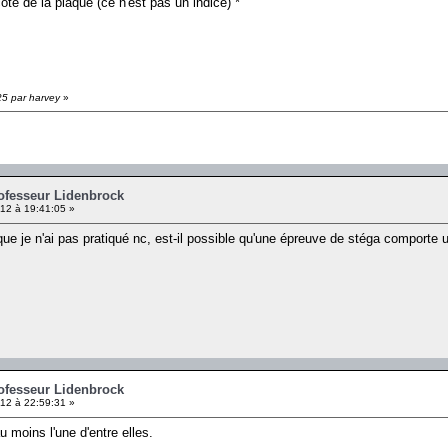
ôté de la plaque (ce n'est pas un indice) *
25 par harvey
»
rofesseur Lidenbrock
12 à 19:41:05 »
que je n'ai pas pratiqué nc, est-il possible qu'une épreuve de stéga comporte 
rofesseur Lidenbrock
12 à 22:59:31 »
 moins l'une d'entre elles.