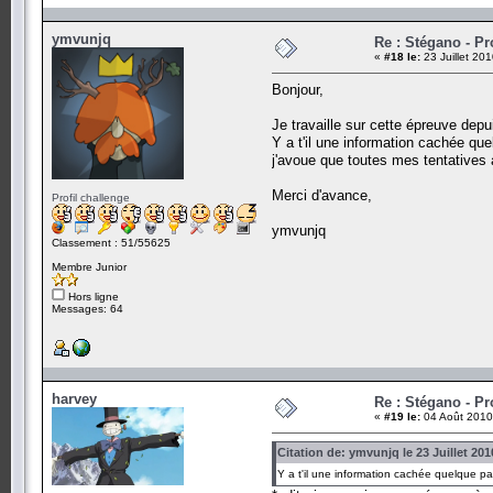
ymvunjq
Re : Stégano - P
«
#18 le:
23 Juillet 20
Bonjour,
Je travaille sur cette épreuve dep
Y a t'il une information cachée qu
j'avoue que toutes mes tentatives
Merci d'avance,
Profil challenge
ymvunjq
Classement : 51/55625
Membre Junior
Hors ligne
Messages: 64
harvey
Re : Stégano - P
«
#19 le:
04 Août 2010
Citation de: ymvunjq le 23 Juillet 201
Y a t'il une information cachée quelque p