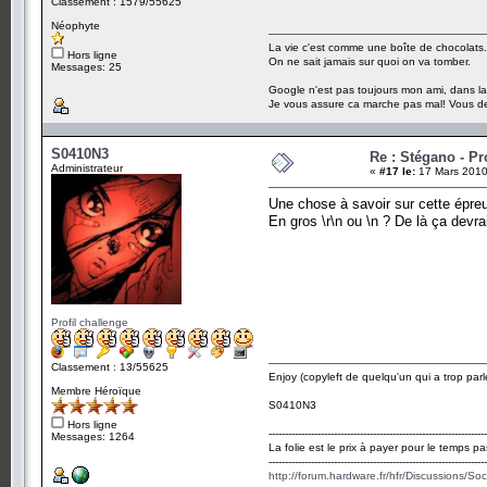
Classement : 1579/55625
Néophyte
La vie c'est comme une boîte de chocolats.
Hors ligne
On ne sait jamais sur quoi on va tomber.
Messages: 25
Google n'est pas toujours mon ami, dans la p
Je vous assure ca marche pas mal! Vous de
S0410N3
Re : Stégano - P
Administrateur
«
#17 le:
17 Mars 2010
Une chose à savoir sur cette épreu
En gros \r\n ou \n ? De là ça devrai
Profil challenge
Classement : 13/55625
Enjoy (copyleft de quelqu'un qui a trop parl
Membre Héroïque
S0410N3
Hors ligne
-------------------------------------------------------------------
Messages: 1264
La folie est le prix à payer pour le temps pa
-------------------------------------------------------------------
http://forum.hardware.fr/hfr/Discussions/So