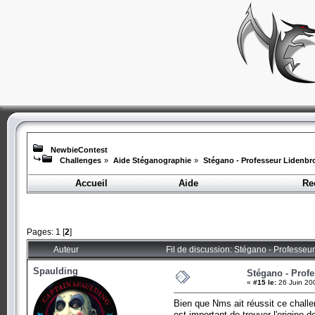
NewbieContest
Challenges
»
Aide Stéganographie
»
Stégano - Professeur Lidenbr
Accueil
Aide
Re
Pages:
1
[
2
]
Auteur
Fil de discussion: Stégano - Professeu
Spaulding
Stégano - Prof
«
#15 le:
26 Juin 20
Bien que Nms ait réussit ce challen
est important de trouver l'origine