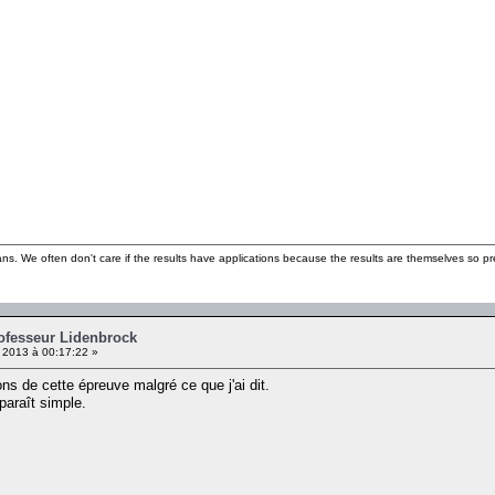
ns. We often don't care if the results have applications because the results are themselves so pre
rofesseur Lidenbrock
2013 à 00:17:22 »
ons de cette épreuve malgré ce que j'ai dit.
paraît simple.