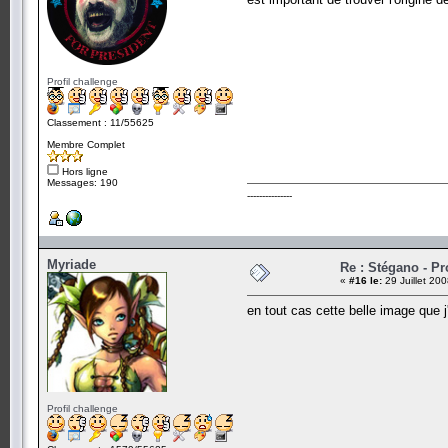
Profil challenge
Classement : 11/55625
Membre Complet
Hors ligne
Messages: 190
---------------
Myriade
Re : Stégano - P
«
#16 le:
29 Juillet 20
en tout cas cette belle image que j
Profil challenge