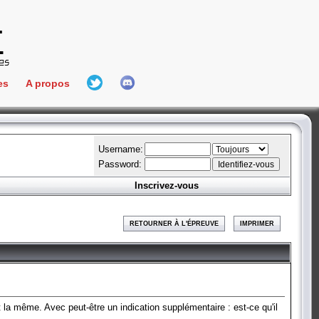
es
A propos
L'équipe
e Connect
Hall Of Fame
Username:
Password:
Inscrivez-vous
aires
ment
RETOURNER À L'ÉPREUVE
IMPRIMER
es
bateur
t la même. Avec peut-être un indication supplémentaire : est-ce qu'il