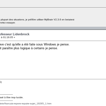
lupart des situations, je préfère utiliser MyBrain V2.3.6 en betatest
vriez essayer.
rofesseur Lidenbrock
 à 01:16:05 »
ve c'est qu'elle a été faite sous Windows je pense.
t paraître plus logique à certains je pense.
é)
------------------
ssé à être trop lucide.
------------------
ciete/francais-repere-repaire-sujet_19265_1.htm