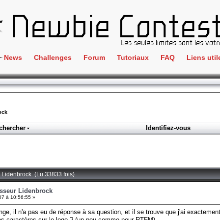
News
Challenges
Forum
Tutoriaux
FAQ
Liens util
Crackme
IRC
ClientSide
Newbi
Cryptographie
Liens
ock
Forensics
chercher
Identifiez-vous
Parten
Hacking
Régle
Logique
Goodi
Programmation
r Lidenbrock (Lu 33833 fois)
L'incu
Stéganographie
esseur Lidenbrock
07 à 10:56:55 »
Wargame
ge, il n'a pas eu de réponse à sa question, et il se trouve que j'ai exactemen
Tous les challenges
 des caractères sur le logo ? (un peu comme pour RTFM)...