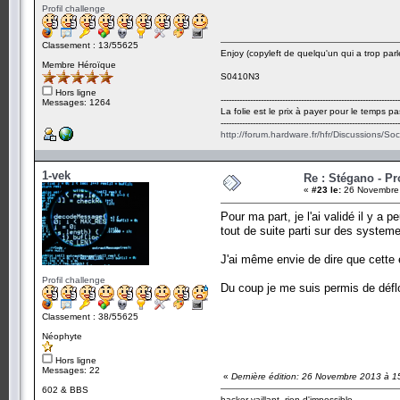
Profil challenge
Classement : 13/55625
Enjoy (copyleft de quelqu'un qui a trop parl
Membre Héroïque
S0410N3
Hors ligne
-------------------------------------------------------------------
Messages: 1264
La folie est le prix à payer pour le temps pa
-------------------------------------------------------------------
http://forum.hardware.fr/hfr/Discussions/So
1-vek
Re : Stégano - P
«
#23 le:
26 Novembre 
Pour ma part, je l'ai validé il y a
tout de suite parti sur des system
J'ai même envie de dire que cette é
Profil challenge
Du coup je me suis permis de déflor
Classement : 38/55625
Néophyte
Hors ligne
Messages: 22
«
Dernière édition: 26 Novembre 2013 à 1
602 & BBS
hacker vaillant, rien d'impossible