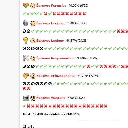
Épreuves Forensics
: 40.00% (6/15)
Épreuves Hacking
: 70.00% (21/30)
Épreuves Logique
: 66.67% (24/36)
Épreuves Programmation
: 38.46% (15/39)
Épreuves Stéganographie
: 39.29% (22/56)
Épreuves Wargame
: 5.00% (1/20)
Total : 45.48% de validations (141/310).
Chart :