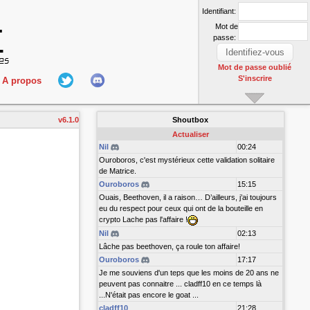
Identifiant:
Mot de
passe:
Mot de passe oublié
S'inscrire
A propos
L'équipe
v6.1.0
Shoutbox
nect
Hall Of Fame
Actualiser
Nil
00:24
Ouroboros, c'est mystérieux cette validation solitaire
de Matrice.
Ouroboros
15:15
Ouais, Beethoven, il a raison… D’ailleurs, j’ai toujours
eu du respect pour ceux qui ont de la bouteille en
crypto Lache pas l'affaire !
Nil
02:13
r
Lâche pas beethoven, ça roule ton affaire!
Ouroboros
17:17
Je me souviens d'un teps que les moins de 20 ans ne
peuvent pas connaitre ... cladff10 en ce temps là
...N'était pas encore le goat ...
cladff10
21:28