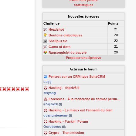
Calcul des points
Statistiques
Nouvelles épreuves
Challenge
Points
21
Headshot
20
Boutons diaboliques
22
Shellpuzzle
21
Game of dots
20
Ransongiciel du pauvre
Proposer une épreuve
Actu sur le forum
Pentest sur un CRM type SuiteCRM
Legg
Hacking - d4priv8 II
sisyang
Forensics - À la recherche du format perdu…
#Z@tox#
Hacking - Le mieux est l'ennemi du bien
quangntenemy
Hacking - Fuckin' Forum
Ouroboros
Crypto - Transmission