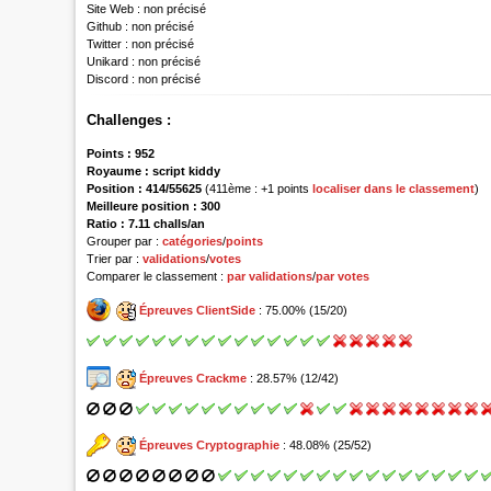
Site Web :
non précisé
Github :
non précisé
Twitter :
non précisé
Unikard :
non précisé
Discord :
non précisé
Challenges :
Points :
952
Royaume :
script kiddy
Position :
414/55625
(411ème : +1 points
localiser dans le classement
)
Meilleure position : 300
Ratio : 7.11 challs/an
Grouper par :
catégories
/
points
Trier par :
validations
/
votes
Comparer le classement :
par validations
/
par votes
Épreuves ClientSide
: 75.00% (15/20)
Épreuves Crackme
: 28.57% (12/42)
Épreuves Cryptographie
: 48.08% (25/52)