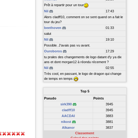
Prêt à repartir pour un tour
Nil
17:43
Alors cladff10, comment on se sent quand on a fait le
tour du jeu?
beethoven
01:33
salut
Nil
19:10
Possible. J'avais pas vu avant.
Ouroboros
17:29
tu prales des changements de logo datant d'y ya dix
ans et dont morgan12 à réondu récement ?
Nil
02:55
Très cool, en passant, le logo de dragon qui change
de temps en temps
Top 5
Pseudo
Points
sirk390
3945
cladff10
3945
AACDAI
3883
nikost
3881
Alkanor
3837
Classement