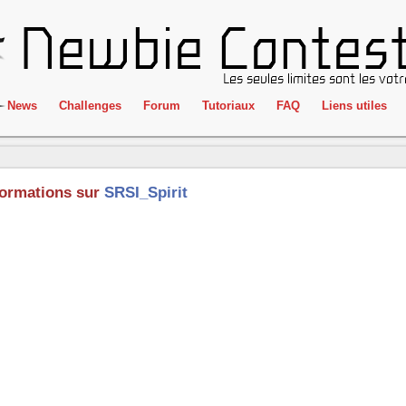
News
Challenges
Forum
Tutoriaux
FAQ
Liens utiles
ClientSide
IRC
Crackme
Newbie Con
formations sur
SRSI_Spirit
Forensics
Liens
Cryptographie
Partenaires
Hacking
Réglement
Logique
Goodies
Programmation
L'incubateu
Stéganographie
Wargame
Tous les challenges